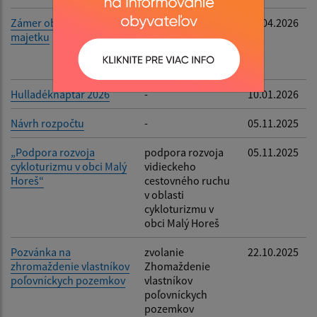
Zámer obce na prevod
spôsob prevodu
17.04.2026
majetku
vlastníctva
nehnuteľného
majetku obce
Hulladéknaptár 2026
-
10.01.2026
Návrh rozpočtu
-
05.11.2025
„Podpora rozvoja
podpora rozvoja
05.11.2025
cykloturizmu v obci Malý
vidieckeho
Horeš“
cestovného ruchu
v oblasti
cykloturizmu v
obci Malý Horeš
Pozvánka na
zvolanie
22.10.2025
zhromaždenie vlastníkov
Zhomaždenie
poľovníckych pozemkov
vlastníkov
poľovníckych
pozemkov