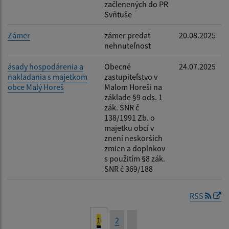
začlenených do PR
Svňtuše
Zámer
zámer predať
20.08.2025
nehnuteľnost
ásady hospodárenia a
Obecné
24.07.2025
nakladania s majetkom
zastupiteľstvo v
obce Malý Horeš
Malom Horeši na
základe §9 ods. 1
zák. SNR č
138/1991 Zb. o
majetku obcí v
znení neskorších
zmien a doplnkov
s použitím §8 zák.
SNR č 369/188
RSS
1
2