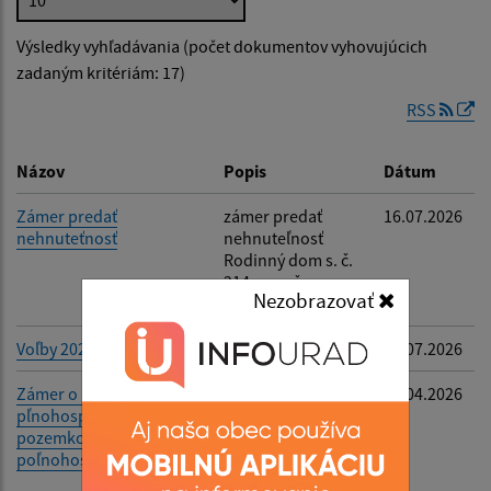
Výsledky vyhľadávania (počet dokumentov vyhovujúcich
Dátum zverejnenia od:
zadaným kritériám: 17)
RSS
Dátum zverejnenia do:
Názov
Popis
Dátum
Zámer predať
zámer predať
16.07.2026
nehnuteťnosť
nehnuteľnosť
Filtrovať
Reset
Rodinný dom s. č.
214 , par. č.
Nezobrazovať
643/148, Lv č. 503
Voľby 2026
-
16.07.2026
Zámer o prenajatí
prenájom
28.04.2026
pľnohospodár.
pľnohospodár.
pozemkov na
pozemkov na
poľnohospodársky účel
poľnohospodársk
y účel