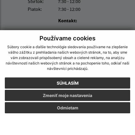
Štvrtok:
7:30 - 12:00
Piatok:
7:30 - 12:00
Kontakt:
Obec (Malý Horeš)
Používame cookies
Obecný úrad (Malý Horeš)
Družstevná 233
Súbory cookie a ďalšie technológie sledovania používame na zlepšenie
vášho zážitku z prehliadania našich webových stránok, na to, aby sme
076 52 Malý Horeš
vám zobrazovali prispôsobený obsah a cielené reklamy, na analýzu
návštevnosti našich webových stránok a na pochopenie toho, odkiaľ naši
info@malyhores.sk
návštevníci prichádzajú.
+421 56 628 53 70
SÚHLASÍM
IČO: 00331724
Zmeniť moje nastavenia
Odmietam