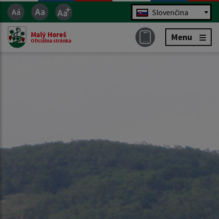
Jazyk
Slovenčina
Malý Horeš
Menu
Oficiálna stránka