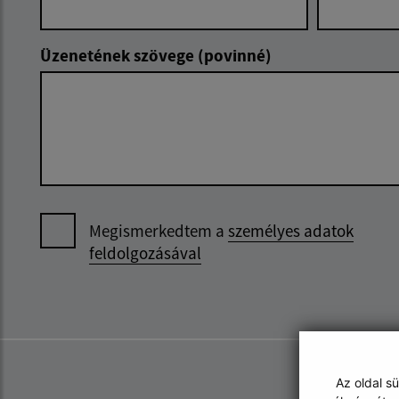
Üzenetének szövege (povinné)
Megismerkedtem a
személyes adatok
feldolgozásával
Az oldal s