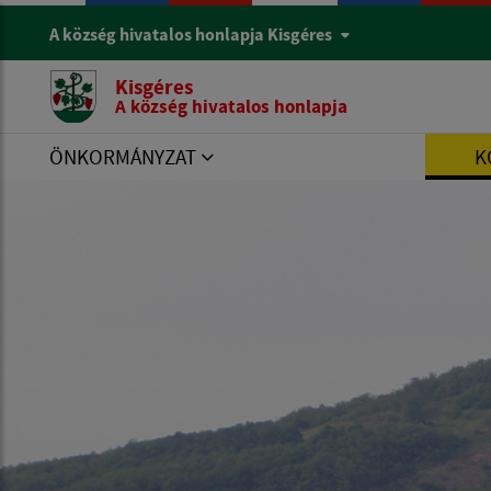
A község hivatalos honlapja Kisgéres
Kisgéres
A község hivatalos honlapja
ÖNKORMÁNYZAT
K