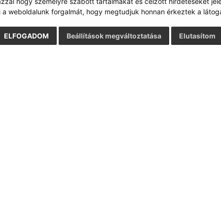
zzal hogy személyre szabott tartalmakat és célzott hirdetéseket jel
i a weboldalunk forgalmát, hogy megtudjuk honnan érkeztek a látoga
ELFOGADOM
Beállítások megváltoztatása
Elutasítom
Gyors linkek:
Frissített
A mi falunk
03.08.2026 1
A település történelme
RSS
Fotóalbum
Iskolaügy