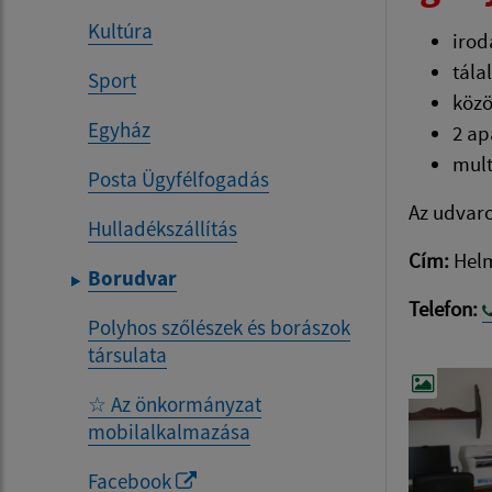
Kultúra
irod
tála
Sport
közö
Egyház
2 ap
mult
Posta Ügyfélfogadás
Az udvaro
Hulladékszállítás
Cím:
Helm
Borudvar
Telefon:
Polyhos szőlészek és borászok
társulata
☆ Az önkormányzat
mobilalkalmazása
Facebook