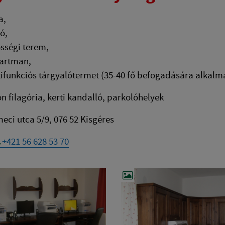
a,
ló,
sségi terem,
artman,
ifunkciós tárgyalótermet (35-40 fő befogadására alkalm
n filagória, kerti kandalló, parkolóhelyek
eci utca 5/9, 076 52 Kisgéres
+421 56 628 53 70