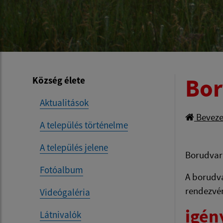
Bor
Község élete
Aktualitások
Beveze
A település történelme
A település jelene
Borudvar
Fotóalbum
A borudva
rendezvén
Videógaléria
igén
Látnivalók