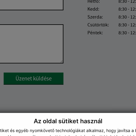
Hétfő:
8:30 - 12
Kedd:
8:30 - 12
Szerda:
8:30 - 12
Csütörtök:
8:30 - 12
Péntek:
8:30 - 12
Google reCaptcha Response
Üzenet küldése
Az oldal sütiket használ
ütiket és egyéb nyomkövető technológiákat alkalmaz, hogy javítsa a