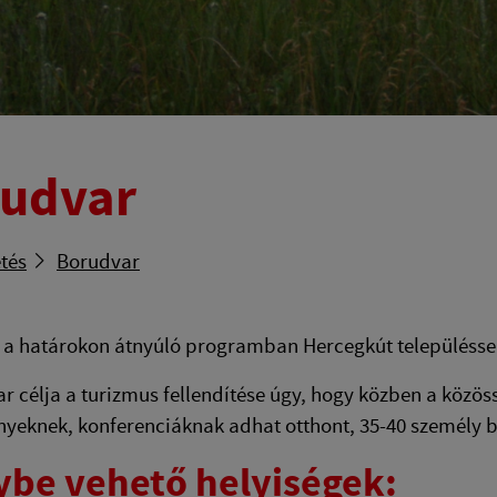
udvar
tés
Borudvar
 a határokon átnyúló programban Hercegkút településse
r célja a turizmus fellendítése úgy, hogy közben a közös
yeknek, konferenciáknak adhat otthont, 35-40 személy 
ybe vehető helyiségek: