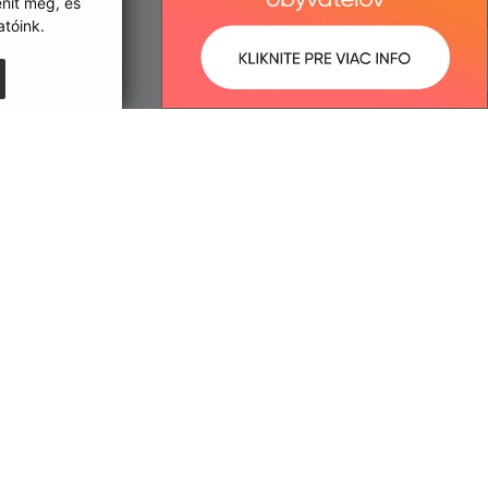
enít meg, és
tóink.
:
Správca obsahu:
2:39 óra.
A tartalomkezelő a falu Kisgéres.
A
Egységes Tervezési
Kézikönyvvel összhangban
készült Elektronikus
szolgáltatások.