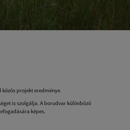
l közös projekt eredménye.
séget is szolgálja. A borudvar különböző
befogadására képes.