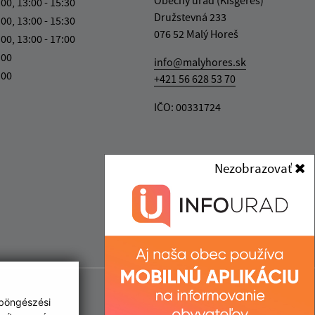
:00, 13:00 - 15:30
Družstevná 233
:00, 13:00 - 15:30
076 52 Malý Horeš
:00, 13:00 - 17:00
:00
info@malyhores.sk
:00
+421 56 628 53 70
IČO: 00331724
Nezobrazovať
 böngészési