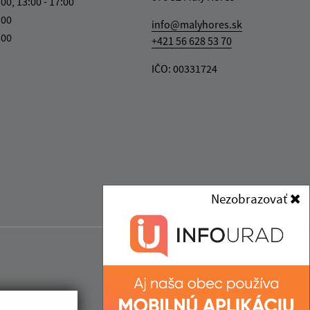
:00, 13:00 - 17:00
:00
info@malyhores.sk
:00
+421 56 628 53 70
IČO: 00331724
Nezobrazovať