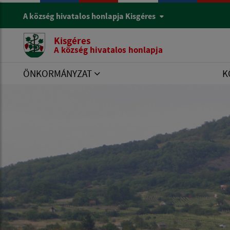
A község hivatalos honlapja Kisgéres
Kisgéres
A község hivatalos honlapja
ÖNKORMÁNYZAT
K