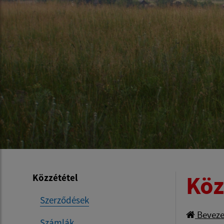
Köz
Közzététel
Szerződések
Beveze
Számlák