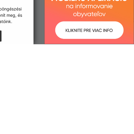
 böngészési
enít meg, és
tóink.
:
Správca obsahu:
2:39 óra.
A tartalomkezelő a falu Kisgéres.
A
Egységes Tervezési
Kézikönyvvel összhangban
készült Elektronikus
szolgáltatások.