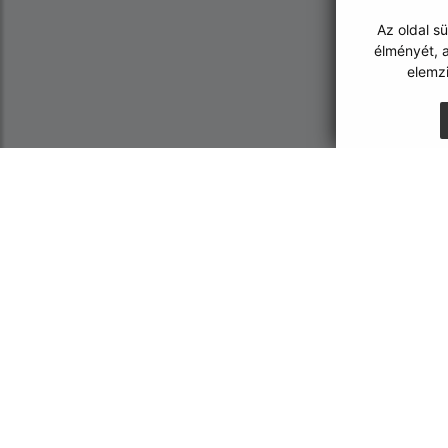
Az oldal s
élményét, a
elemz
Az oldalról:
Navigáció:
Hozzáférhetőségi nyilatkozat
Nyomtatás
Szerzői jog
Honlap térkép
Személyes adatok védelme
Sütik