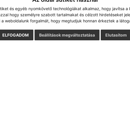
ütiket és egyéb nyomkövető technológiákat alkalmaz, hogy javítsa a
zzal hogy személyre szabott tartalmakat és célzott hirdetéseket jel
i a weboldalunk forgalmát, hogy megtudjuk honnan érkeztek a látoga
ELFOGADOM
Beállítások megváltoztatása
Elutasítom
Gyors linkek:
Frissített
A mi falunk
03.08.2026 1
A település történelme
RSS
Fotóalbum
Iskolaügy