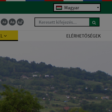
Magyar
Keresett kifejezés...
EL
ELÉRHETŐSÉGEK