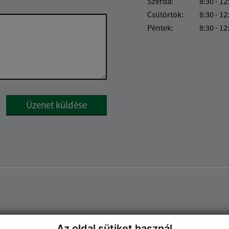
Szerda:
8:30 - 12
Csütörtök:
8:30 - 12
Péntek:
8:30 - 12
Google reCaptcha Response
Üzenet küldése
Az oldal sütiket használ