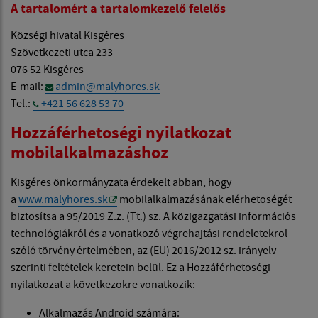
A tartalomért a tartalomkezelő felelős
Községi hivatal Kisgéres
Szövetkezeti utca 233
076 52 Kisgéres
E-mail:
admin@malyhores.sk
Tel.:
+421 56 628 53 70
Hozzáférhetoségi nyilatkozat
mobilalkalmazáshoz
Kisgéres önkormányzata érdekelt abban, hogy
a
www.malyhores.sk
mobilalkalmazásának elérhetoségét
biztosítsa a 95/2019 Z.z. (Tt.) sz. A közigazgatási információs
technológiákról és a vonatkozó végrehajtási rendeletekrol
szóló törvény értelmében, az (EU) 2016/2012 sz. irányelv
szerinti feltételek keretein belül. Ez a Hozzáférhetoségi
nyilatkozat a következokre vonatkozik:
Alkalmazás Android számára: