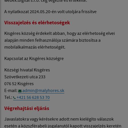
webex.digital s.r.o. cég végezte és értékelte.
A nyilatkozat 2024.05.20-én volt utoljára frissítve
Visszajelzés és elérhetoségek
Kisgéres község érdekelt abban, hogy az elérhetoség elvei
alapján minden felhasználója számára biztosítsa a
mobilalkalmazás elérhetoségét.
Kapcsolat az Kisgéres községre
Községi hivatal Kisgéres
Szövetkezeti utca 233
076 52 Kisgéres
E-mail:
admin@malyhores.sk
Tel.:
+421 56 628 53 70
Végrehajtási eljárás
Javaslatokra vagy kérésekre adott nem kielégíto válaszok
esetén a közszférabeli jogalanytól kapott visszajelzés keretén