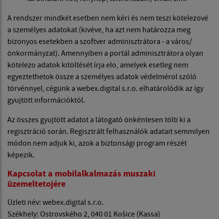
A rendszer mindkét esetben nem kéri és nem teszi kötelezové
a személyes adatokat (kivéve, ha azt nem határozza meg
bizonyos esetekben a szoftver adminisztrátora - a város/
önkormányzat). Amennyiben a portál adminisztrátora olyan
kötelezo adatok kitöltését írja elo, amelyek esetleg nem
egyeztethetok össze a személyes adatok védelmérol szóló
törvénnyel, cégünk a webex.digital s.r.o. elhatárolódik az így
gyujtött információktól.
Az összes gyujtött adatot a látogató önkéntesen tölti ki a
regisztráció során. Regisztrált felhasználók adatait semmilyen
módon nem adjuk ki, azok a biztonsági program részét
képezik.
Kapcsolat a mobilalkalmazás muszaki
üzemeltetojére
Üzleti név: webex.digital s.r.o.
Székhely: Ostrovského 2, 040 01 Košice (Kassa)