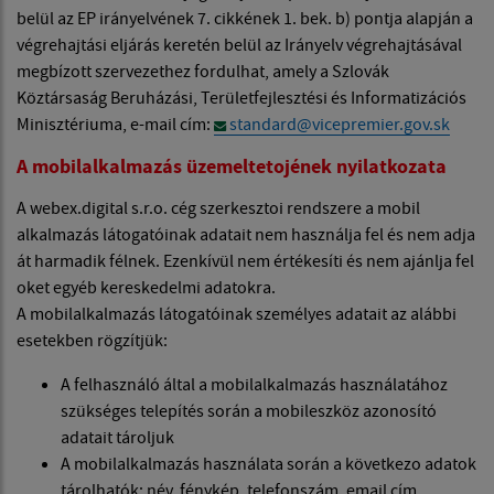
belül az EP irányelvének 7. cikkének 1. bek. b) pontja alapján a
végrehajtási eljárás keretén belül az Irányelv végrehajtásával
megbízott szervezethez fordulhat, amely a Szlovák
Köztársaság Beruházási, Területfejlesztési és Informatizációs
Minisztériuma, e-mail cím:
standard@vicepremier.gov.sk
A mobilalkalmazás üzemeltetojének nyilatkozata
A webex.digital s.r.o. cég szerkesztoi rendszere a mobil
alkalmazás látogatóinak adatait nem használja fel és nem adja
át harmadik félnek. Ezenkívül nem értékesíti és nem ajánlja fel
oket egyéb kereskedelmi adatokra.
A mobilalkalmazás látogatóinak személyes adatait az alábbi
esetekben rögzítjük:
A felhasználó által a mobilalkalmazás használatához
szükséges telepítés során a mobileszköz azonosító
adatait tároljuk
A mobilalkalmazás használata során a következo adatok
tárolhatók: név, fénykép, telefonszám, email cím.