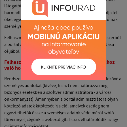
látogatóinak adatait nem használja fel és nem adja át
harmadik félnek. Ezenkívül nem értékesíti és nem ajánlja fel
őket egyéb kereskedelmi adatokra. A weboldal látogatóinak
személyes adatait az alábbi esetekben rögzítjük:
Felhasználók regisztrációja a webex.digital, s.r.o. rendszerből
a portál adminisztrátora által küldött infomailek fogadása
céljából.
Felhasználók regisztrációja a regisztrált vitákhoz
való hozzájárulás céljából.
Rendszer mindkét esetben nem kéri és nem teszi kötelezővé a
személyes adatokat (kivéve, ha azt nem határozza meg
bizonyos esetekben a szoftver adminisztrátora - a város/
önkormányzat). Amennyiben a portál adminisztrátora olyan
kötelező adatok kitöltését írja elő, amelyek esetleg nem
egyeztethetők össze a személyes adatok védelméről szóló
törvénnyel, cégünk a webex.digital s.r.o. elhatárolódik az így
gyűjtött információktól.