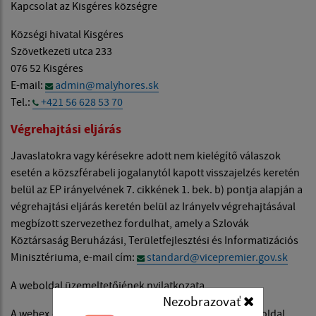
Kapcsolat az Kisgéres községre
Községi hivatal Kisgéres
Szövetkezeti utca 233
076 52 Kisgéres
E-mail:
admin@malyhores.sk
Tel.:
+421 56 628 53 70
Végrehajtási eljárás
Javaslatokra vagy kérésekre adott nem kielégítő válaszok
esetén a közszférabeli jogalanytól kapott visszajelzés keretén
belül az EP irányelvének 7. cikkének 1. bek. b) pontja alapján a
végrehajtási eljárás keretén belül az Irányelv végrehajtásával
megbízott szervezethez fordulhat, amely a Szlovák
Köztársaság Beruházási, Területfejlesztési és Informatizációs
Minisztériuma, e-mail cím:
standard@vicepremier.gov.sk
A weboldal üzemeltetőjének nyilatkozata
Nezobrazovať
A webex.digital s.r.o. cég szerkesztői rendszere a weboldal