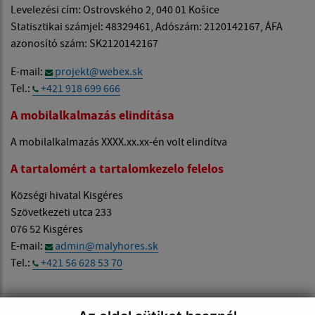
Levelezési cím: Ostrovského 2, 040 01 Košice
Statisztikai számjel: 48329461, Adószám: 2120142167, ÁFA
azonosító szám: SK2120142167
E-mail:
projekt@webex.sk
Tel.:
+421 918 699 666
A mobilalkalmazás elindítása
A mobilalkalmazás XXXX.xx.xx-én volt elindítva
A tartalomért a tartalomkezelo felelos
Községi hivatal Kisgéres
Szövetkezeti utca 233
076 52 Kisgéres
E-mail:
admin@malyhores.sk
Tel.:
+421 56 628 53 70