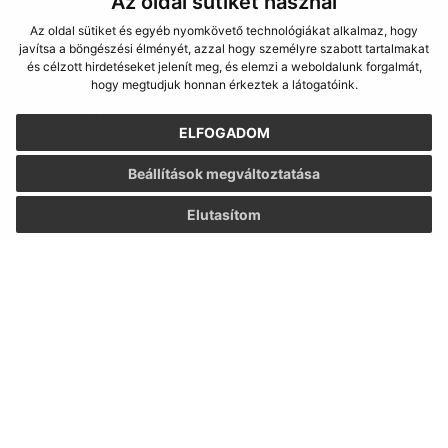
Az oldal sütiket használ
Az oldal sütiket és egyéb nyomkövető technológiákat alkalmaz, hogy
javítsa a böngészési élményét, azzal hogy személyre szabott tartalmakat
és célzott hirdetéseket jelenít meg, és elemzi a weboldalunk forgalmát,
Napíšte nám:
hogy megtudjuk honnan érkeztek a látogatóink.
Keresztnév (povinné)
ELFOGADOM
Beállítások megváltoztatása
E-mail cím (povinné)
Elutasítom
Üzenetének szövege (povinné)
Megismerkedtem a
személyes adatok