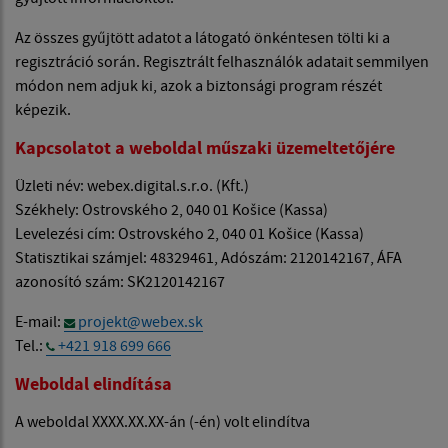
Az összes gyűjtött adatot a látogató önkéntesen tölti ki a
regisztráció során. Regisztrált felhasználók adatait semmilyen
módon nem adjuk ki, azok a biztonsági program részét
képezik.
Kapcsolatot a weboldal műszaki üzemeltetőjére
Üzleti név: webex.digital.s.r.o. (Kft.)
Székhely: Ostrovského 2, 040 01 Košice (Kassa)
Levelezési cím: Ostrovského 2, 040 01 Košice (Kassa)
Statisztikai számjel: 48329461, Adószám: 2120142167, ÁFA
azonosító szám: SK2120142167
E-mail:
projekt@webex.sk
Tel.:
+421 918 699 666
Weboldal elindítása
A weboldal XXXX.XX.XX-án (-én) volt elindítva