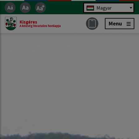
Jazyk
Magyar
Kisgéres
Menu
A község hivatalos honlapja