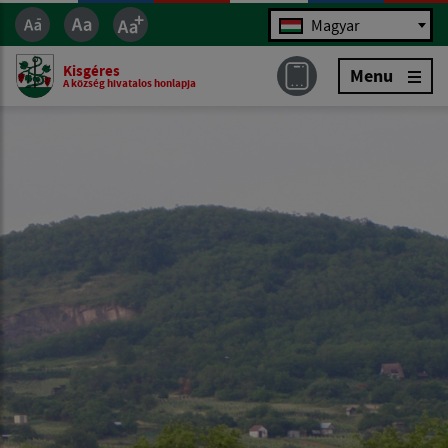
Jazyk
Magyar
Kisgéres
Menu
A község hivatalos honlapja