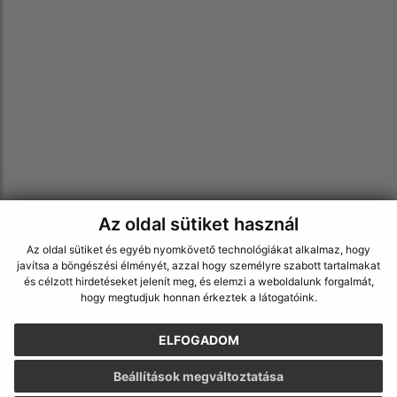
Az oldal sütiket használ
Az oldalról:
Az oldal sütiket és egyéb nyomkövető technológiákat alkalmaz, hogy
Hozzáférhetőségi nyilatkozat
javítsa a böngészési élményét, azzal hogy személyre szabott tartalmakat
és célzott hirdetéseket jelenít meg, és elemzi a weboldalunk forgalmát,
Szerzői jog
hogy megtudjuk honnan érkeztek a látogatóink.
Személyes adatok védelme
Navigáció:
ELFOGADOM
Nyomtatás
Beállítások megváltoztatása
Honlap térkép