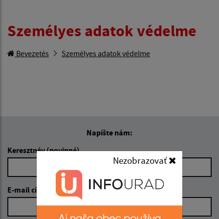
Személyes adatok védelme
Bevezetés
Személyes adatok védelme
Napíšte nám:
Keresztnév (povinné)
Nezobrazovať
E-mail cím (povinné)