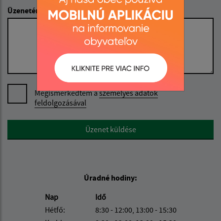
Üzenetének szövege (povinné)
Megismerkedtem a
személyes adatok
feldolgozásával
Google reCaptcha Response
Üzenet küldése
Úradné hodiny:
Nap
Idő
Hétfő:
8:30 - 12:00, 13:00 - 15:30