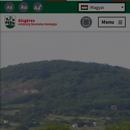
Jazyk
Magyar
Kisgéres
Menu
A község hivatalos honlapja