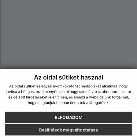
Az oldal sütiket használ
Az oldalról:
Az oldal sütiket és egyéb nyomkövető technológiákat alkalmaz, hogy
Hozzáférhetőségi nyilatkozat
javítsa a böngészési élményét, azzal hogy személyre szabott tartalmakat
és célzott hirdetéseket jelenít meg, és elemzi a weboldalunk forgalmát,
Szerzői jog
hogy megtudjuk honnan érkeztek a látogatóink.
Személyes adatok védelme
Navigáció:
ELFOGADOM
Nyomtatás
Beállítások megváltoztatása
Honlap térkép