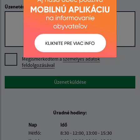
Üzenetének szövege (povinné)
Megismerkedtem a
személyes adatok
feldolgozásával
Google reCaptcha Response
Üzenet küldése
Úradné hodiny:
Nap
Idő
Hétfő:
8:30 - 12:00, 13:00 - 15:30