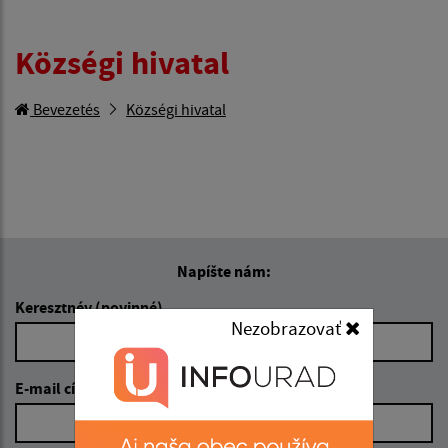
Községi hivatal
Bevezetés
Községi hivatal
Napíšte nám:
Keresztnév (povinné)
Nezobrazovať
E-mail cím (povinné)