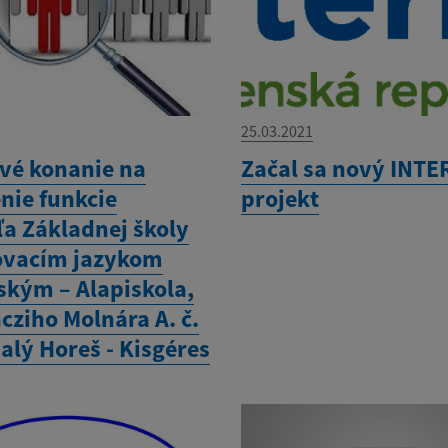
25.03.2021
vé konanie na
Začal sa nový INT
nie funkcie
projekt
ľa Základnej školy
ovacím jazykom
kým – Alapiskola,
cziho Molnára A. č.
alý Horeš - Kisgéres