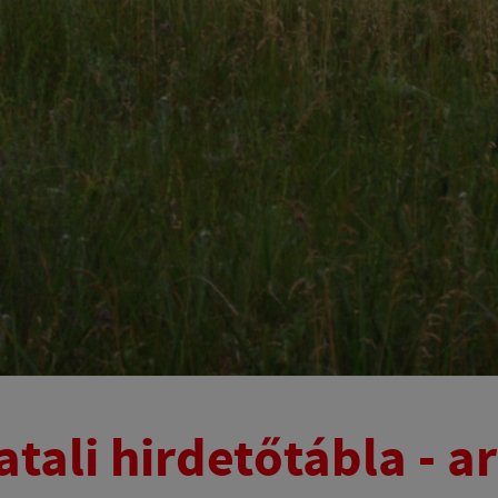
atali hirdetőtábla - 