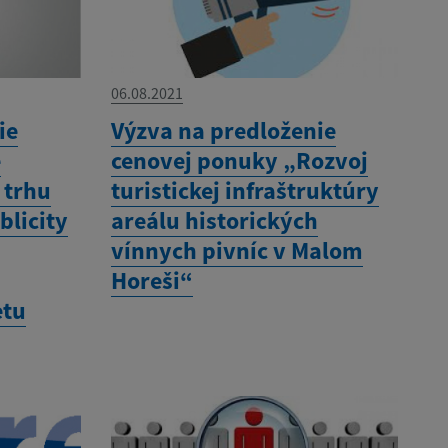
06.08.2021
ie
Výzva na predloženie
e
cenovej ponuky „Rozvoj
 trhu
turistickej infraštruktúry
blicity
areálu historických
vínnych pivníc v Malom
Horeši“
etu