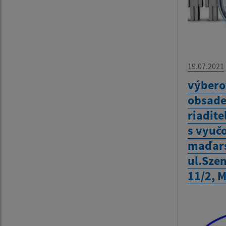
19.07.2021
výbero
obsade
riadite
s vyuč
maďars
ul.Szen
11/2, M