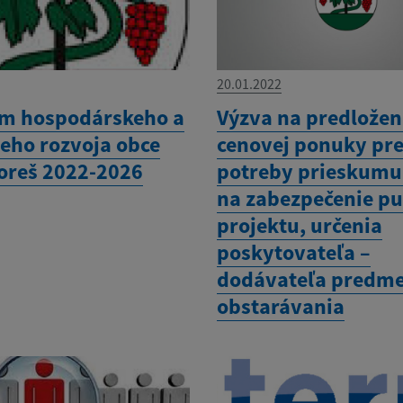
20.01.2022
m hospodárskeho a
Výzva na predložen
neho rozvoja obce
cenovej ponuky pr
oreš 2022-2026
potreby prieskumu
na zabezpečenie pu
projektu, určenia
poskytovateľa –
dodávateľa predm
obstarávania