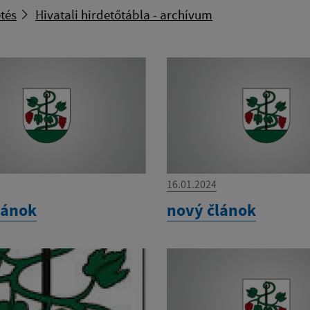
tés
Hivatali hirdetőtábla - archívum
16.01.2024
lánok
nový článok