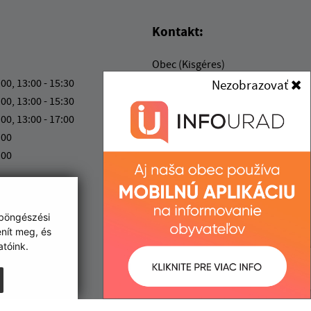
Kontakt:
Obec (Kisgéres)
Obecný úrad (Kisgéres)
:00, 13:00 - 15:30
Nezobrazovať
Družstevná 233
:00, 13:00 - 15:30
076 52 Malý Horeš
:00, 13:00 - 17:00
:00
info@malyhores.sk
:00
+421 56 628 53 70
IČO: 00331724
 böngészési
enít meg, és
tóink.