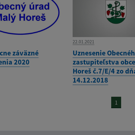
22.01.2021
cne záväzné
Uznesenie Obecné
enia 2020
zastupiteľstva obc
Horeš č.7/E/4 zo dň
14.12.2018
1