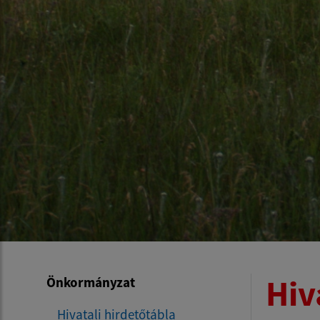
Hiv
Önkormányzat
Hivatali hirdetőtábla