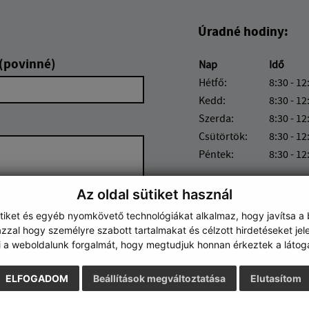
Úradné hodiny:
 (povinné)
Nap
Idő
Hétfő:
8:30 - 12
Kedd:
8:30 - 12
Szerda:
8:30 - 12
Csütörtök:
8:30 - 12
Péntek:
8:30 - 12
Az oldal sütiket használ
ütiket és egyéb nyomkövető technológiákat alkalmaz, hogy javítsa a
zzal hogy személyre szabott tartalmakat és célzott hirdetéseket jel
i a weboldalunk forgalmát, hogy megtudjuk honnan érkeztek a látoga
Google reCaptcha Response
Üzenet küldése
ELFOGADOM
Beállítások megváltoztatása
Elutasítom