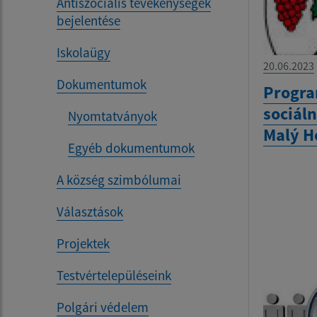
Antiszociális tevékenységek
bejelentése
Iskolaügy
20.06.2023
Dokumentumok
Progra
sociál
Nyomtatványok
Malý H
Egyéb dokumentumok
A község szimbólumai
Választások
Projektek
Testvértelepüléseink
Polgári védelem