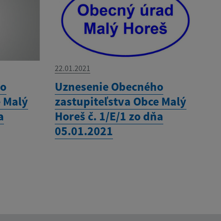
22.01.2021
ho
Uznesenie Obecného
e Malý
zastupiteľstva Obce Malý
a
Horeš č. 1/E/1 zo dňa
05.01.2021