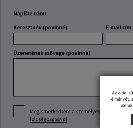
Napíšte nám:
Keresztnév (povinné)
E-mail cím
Üzenetének szövege (povinné)
Az oldal s
élményét, a
elemz
Megismerkedtem a
személyes adatok
feldolgozásával