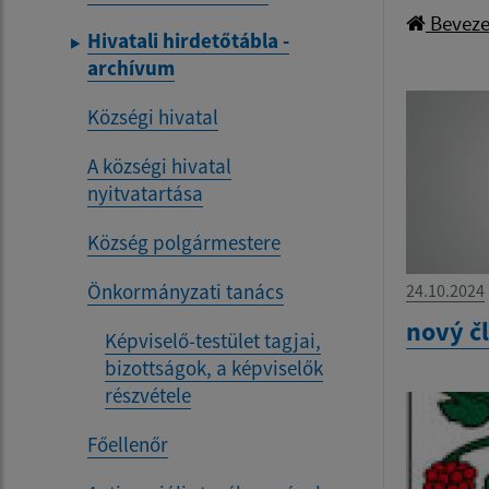
Beveze
Hivatali hirdetőtábla -
archívum
Községi hivatal
A községi hivatal
nyitvatartása
Község polgármestere
Önkormányzati tanács
24.10.2024
nový č
Képviselő-testület tagjai,
bizottságok, a képviselők
részvétele
Főellenőr