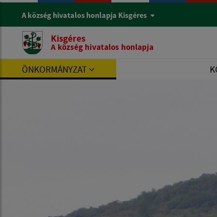
A község hivatalos honlapja Kisgéres
Kisgéres
A község hivatalos honlapja
ÖNKORMÁNYZAT
K