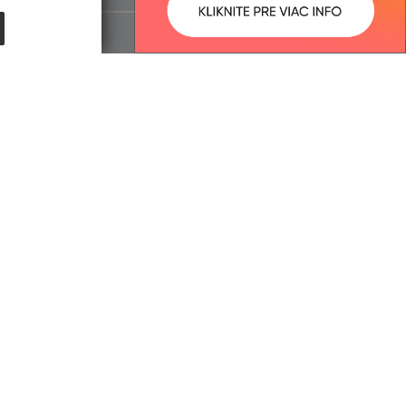
:
Správca obsahu:
2:39 óra.
A tartalomkezelő a falu Kisgéres.
A
Egységes Tervezési