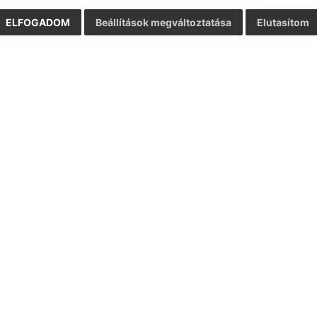
ELFOGADOM
Beállítások megváltoztatása
Elutasítom
Gyors linkek:
Frissített
A mi falunk
03.08.2026 1
A település történelme