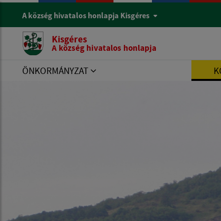
A község hivatalos honlapja Kisgéres
Kisgéres
A község hivatalos honlapja
ÖNKORMÁNYZAT
K