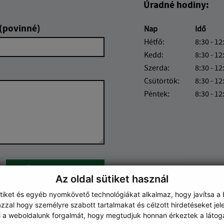
Úradné hodiny:
 (povinné)
Nap
Idő
Hétfő:
8:30 - 12
Kedd:
8:30 - 12
Szerda:
8:30 - 12
Csütörtök:
8:30 - 12
Péntek:
8:30 - 12
Google reCaptcha Response
Üzenet küldése
Az oldal sütiket használ
ütiket és egyéb nyomkövető technológiákat alkalmaz, hogy javítsa a
zzal hogy személyre szabott tartalmakat és célzott hirdetéseket jel
i a weboldalunk forgalmát, hogy megtudjuk honnan érkeztek a látoga