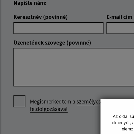
Napíšte nám:
Keresztnév (povinné)
E-mail cím
Üzenetének szövege (povinné)
Megismerkedtem a
személyes adatok
feldolgozásával
Az oldal s
élményét, a
elemz