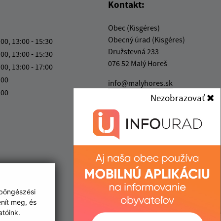
Kontakt:
Obec (Kisgéres)
Obecný úrad (Kisgéres)
:00, 13:00 - 15:30
Družstevná 233
:00, 13:00 - 15:30
076 52 Malý Horeš
:00, 13:00 - 17:00
:00
info@malyhores.sk
:00
+421 56 628 53 70
Nezobrazovať
IČO: 00331724
 böngészési
enít meg, és
tóink.