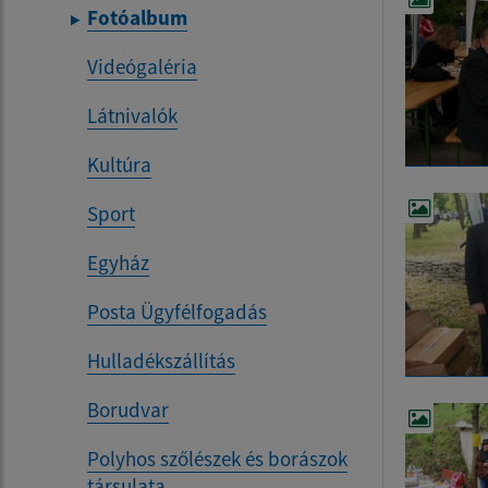
Fotóalbum
Videógaléria
Látnivalók
Kultúra
Sport
Egyház
Posta Ügyfélfogadás
Hulladékszállítás
Borudvar
Polyhos szőlészek és borászok
társulata