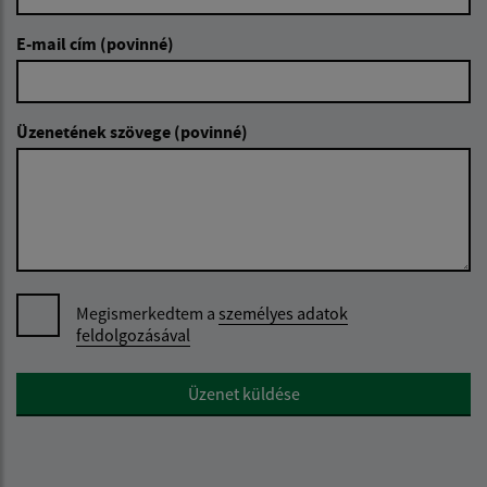
E-mail cím (povinné)
Üzenetének szövege (povinné)
Megismerkedtem a
személyes adatok
feldolgozásával
Google reCaptcha Response
Üzenet küldése