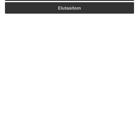
Elutasítom
Az oldalról:
Hozzáférhetőségi nyilatkozat
Szerzői jog
Személyes adatok védelme