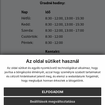
Úradné hodiny:
Nap
Idő
Hétfő:
8:30 - 12:00, 13:00 - 15:30
Kedd:
8:30 - 12:00, 13:00 - 15:30
Szerda:
8:30 - 12:00, 13:00 - 17:00
Csütörtök:
8:30 - 12:00
Péntek:
8:30 - 12:00
Kontakt:
Obec (Kisgéres)
Az oldal sütiket használ
Obecný úrad (Kisgéres)
Az oldal sütiket és egyéb nyomkövető technológiákat alkalmaz, hogy
Družstevná 233
javítsa a böngészési élményét, azzal hogy személyre szabott tartalmakat
és célzott hirdetéseket jelenít meg, és elemzi a weboldalunk forgalmát,
076 52 Malý Horeš
hogy megtudjuk honnan érkeztek a látogatóink.
info@malyhores.sk
+421 56 628 53 70
ELFOGADOM
IČO: 00331724
Beállítások megváltoztatása