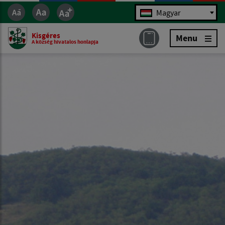
Jazyk
Magyar
Kisgéres
Menu
A község hivatalos honlapja