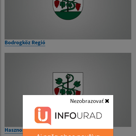
Bodrogköz Regió
Nezobrazovať
Hasznos információk