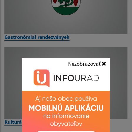
Gastronómiai rendezvények
Nezobrazovať
Kulturális rendezvények