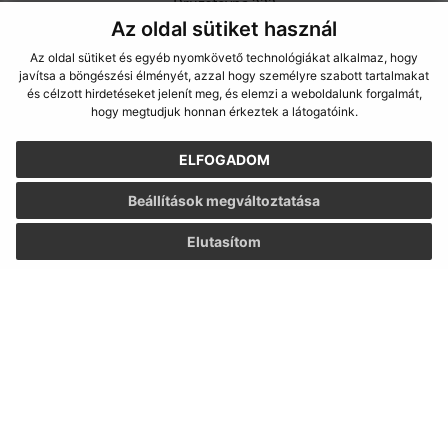
Družstevná 233
Az oldal sütiket használ
076 52 Malý Horeš
Az oldal sütiket és egyéb nyomkövető technológiákat alkalmaz, hogy
info@malyhores.sk
javítsa a böngészési élményét, azzal hogy személyre szabott tartalmakat
+421 56 628 53 70
és célzott hirdetéseket jelenít meg, és elemzi a weboldalunk forgalmát,
hogy megtudjuk honnan érkeztek a látogatóink.
IČO: 00331724
ELFOGADOM
Beállítások megváltoztatása
Elutasítom