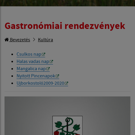
Gastronómiai rendezvények
Bevezetés
Kultúra
Csulkos nap
Halas vadas nap
Mangalica nap
Nyitott Pincenapok
Ujborkostoló2009-2020