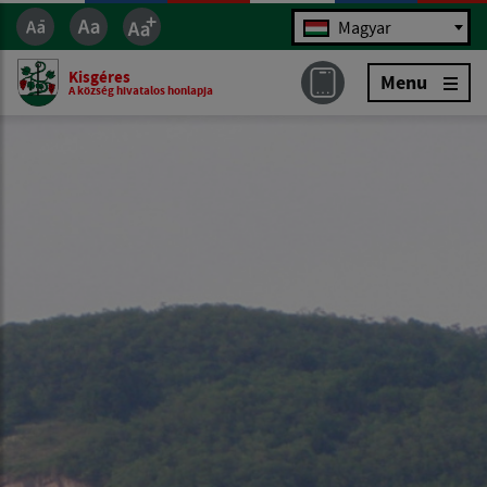
Jazyk
Magyar
Kisgéres
Menu
A község hivatalos honlapja