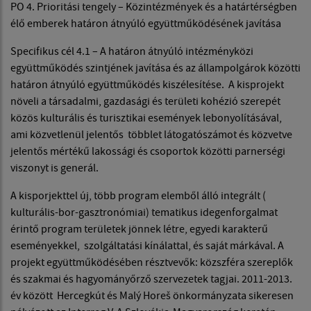
PO 4. Prioritási tengely – Közintézmények és a határtérségben
élő emberek határon átnyúló együttműködésének javítása
Specifikus cél 4.1 – A határon átnyúló intézményközi
együttműködés szintjének javítása és az állampolgárok közötti
határon átnyúló együttműködés kiszélesítése. A kisprojekt
növeli a társadalmi, gazdasági és területi kohézió szerepét
közös kulturális és turisztikai események lebonyolításával,
ami közvetlenül jelentős többlet látogatószámot és közvetve
jelentős mértékű lakossági és csoportok közötti parnerségi
viszonyt is generál.
A kisporjekttel új, több program elemből álló integrált (
kulturális-bor-gasztronómiai) tematikus idegenforgalmat
érintő program területek jönnek létre, egyedi karakterű
eseményekkel, szolgáltatási kínálattal, és saját márkával. A
projekt együttműködésében résztvevők: közszféra szereplők
és szakmai és hagyományőrző szervezetek tagjai. 2011-2013.
év között Hercegkút és Malý Horeš önkormányzata sikeresen