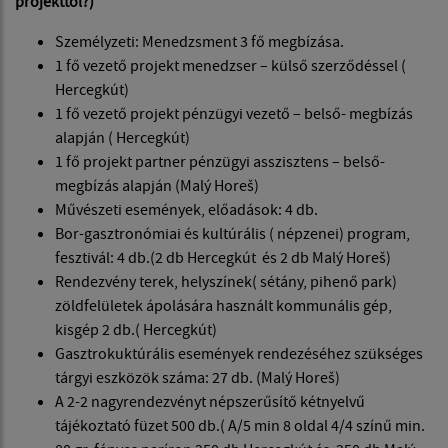
projekttől?)
Személyzeti: Menedzsment 3 fő megbízása.
1 fő vezető projekt menedzser – külső szerződéssel (
Hercegkút)
1 fő vezető projekt pénzügyi vezető – belső- megbízás
alapján ( Hercegkút)
1 fő projekt partner pénzügyi asszisztens – belső-
megbízás alapján (Malý Horeš)
Művészeti események, előadások: 4 db.
Bor-gasztronómiai és kultúrális ( népzenei) program,
fesztivál: 4 db.(2 db Hercegkút és 2 db Malý Horeš)
Rendezvény terek, helyszínek( sétány, pihenő park)
zöldfelületek ápolására használt kommunális gép,
kisgép 2 db.( Hercegkút)
Gasztrokuktúrális események rendezéséhez szükséges
tárgyi eszközök száma: 27 db. (Malý Horeš)
A 2-2 nagyrendezvényt népszerűsítő kétnyelvű
tájékoztató füzet 500 db.( A/5 min 8 oldal 4/4 színű min.