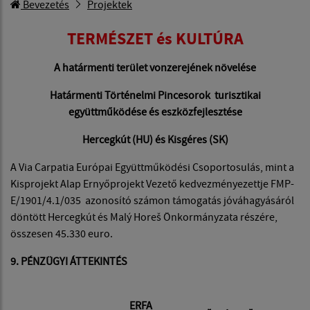
Bevezetés
Projektek
TERMÉSZET és KULTÚRA
A határmenti terület vonzerejének növelése
Határmenti Történelmi Pincesorok turisztikai
együttműködése és eszközfejlesztése
Hercegkút (HU) és Kisgéres (SK)
A Via Carpatia Európai Együttműködési Csoportosulás, mint a
Kisprojekt Alap Ernyőprojekt Vezető kedvezményezettje FMP-
E/1901/4.1/035 azonosító számon támogatás jóváhagyásáról
döntött Hercegkút és Malý Horeš Önkormányzata részére,
összesen 45.330 euro.
9. PÉNZÜGYI ÁTTEKINTÉS
ERFA