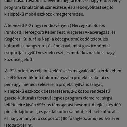
takarítása. Továbbá az évente megtartott 2-2 nagyrendezvény
program kínálatának színesítése, és a lebonyolítást segítő
kisléptékű mobil eszközök megteremtése.
A tervezett 2-2 nagy rendezvényen ( Hercegkúti Boros
Pünkösd, Hercegkúti Keller Fest, Kisgéresi Akácvirágzás, és
Kisgéresi Kulturális Nap) a két együttműködő település
kulturális ( hangszeres és ének) valamint gasztronómiai
csoportjai együtt vesznek részt, és mutatkoznak be a nagy
közönség előtt.
A PT4 prioritás céljainak elérése és megvalósítása érdekében
a két közreműködő önkormányzat a projekt szakmai és
pénzügyi menedzselésére, a projekt nyilvánosságát,
kisléptékű eszközök beszerzésére, 2-2 közös rendezésű
gaszto-kulturális fesztivál egyes program elemeire, tárgyi
feltételeire kíván 85%-os támogatást bevonni. A fejlesztés 400
pincetulajdonost, és gazdálkodó családot, két- két kulturális
és hagyományőrző csoportot ( 80 fő taglétszámú) és 5-5 ezer
látogatót érint.