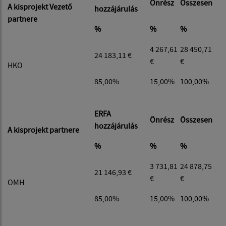
Önrész
Összesen
A kisprojekt Vezető
hozzájárulás
partnere
%
%
%
4 267,61
28 450,71
24 183,11 €
€
€
HKO
85,00%
15,00%
100,00%
ERFA
Önrész
Összesen
hozzájárulás
A kisprojekt partnere
%
%
%
3 731,81
24 878,75
21 146,93 €
€
€
OMH
85,00%
15,00%
100,00%