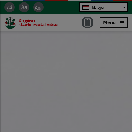
Jazyk
Magyar
Kisgéres
Menu
A község hivatalos honlapja