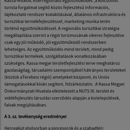
Kassa-Miskolc interregionális együttműködés ,a kölcsönös
turista forgalmat segítő közös fejlesztésű információs,
tájékoztató rendszer kialakításával, általános infrastruktúra és
turisztikai termékfejlesztéssel, marketing munka terén
történő együttműködéssel. A regionális turisztikai stratégia
megállapítása szerint a régió turizmusának sikeres fejlesztése
csak egy jól működő, jól együttműködő rendszerben
lehetséges. Az együttműködés mind területi, mind pedig
turisztikai termékek, szolgáltatások vonatkozásában
szükséges. Kassa megye területfejlesztési terve meghatároz
gazdaságilag, társadalmi szempontjából hátrányos területeket
(köztük aTerebesi régió) amelyeket központi, és Uniós
támogatásokkal kíván segíteni, felzárkóztatni. A Kassa Megyei
Önkormányzati Hivatala elkötelezett a NUTS III. terület és
vidékfejlesztés társulási szerződés alapján a kistelepülések,
falvak megújításában.
A 3. sz. tevékenység eredményei
Hercegkút elsősorban a pincesorok és a szabadtéri