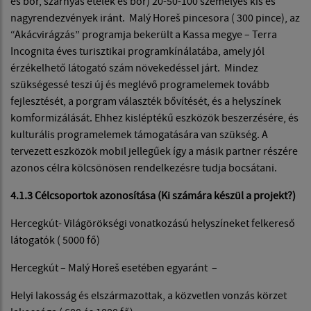
és bor, szárnyas ételek és bor) 20-50-100 személyes kis és
nagyrendezvények iránt. Malý Horeš pincesora ( 300 pince), az
“Akácvirágzás” programja bekerült a Kassa megye – Terra
Incognita éves turisztikai programkínálatába, amely jól
érzékelhető látogató szám növekedéssel járt. Mindez
szükségessé teszi új és meglévő programelemek tovább
fejlesztését, a porgram választék bővítését, és a helyszínek
komformizálását. Ehhez kisléptékű eszközök beszerzésére, és
kulturális programelemek támogatására van szükség. A
tervezett eszközök mobil jellegűek így a másik partner részére
azonos célra kölcsönösen rendelkezésre tudja bocsátani.
4.1.3 Célcsoportok azonosítása (Ki számára készül a projekt?)
Hercegkút- Világörökségi vonatkozású helyszíneket felkereső
látogatók ( 5000 fő)
Hercegkút – Malý Horeš esetében egyaránt –
Helyi lakosság és elszármazottak, a közvetlen vonzás körzet