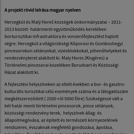
A projekt rövid leírása magyar nyelven
Hercegkút és Malý Horeš községek önkormányzatai – 2011-
2013 között- határmenti együttműködés keretében
borturisztikai infrastruktúra és vonzerőfejlesztést hajtott
végre. Hercegkút a világörökségi Kőporosi és Gomboshegyi
pincesorokon sétányokat, vizesblokkokat, pihenőhelyeket és
rendezvényteret alakított ki. Maly Hores (Kisgéres) a
Történelmi pincesorai közelében Borudvart és Közösségi
Házat alakított ki.
A fejlesztési helyszíneken az eltelt években a bor- és gasztro-
kulturális turisztikai célú események száma és a látogatószám
megkétszereződött ( 2500-ról 5000 főre) Szükségessé vált a
két határ menti történelmi pincesorok, pince sétányok,
közösségi rendezvény terek, helyszínek állag- és
állapotmegóvása, az épített és természeti környezetének
rendszeres, évszaknak megfelelő gondozása, ápolása,