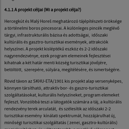
4.1.1 A projekt céljai (Mi a projekt célja?)
Hercegkút és Malý Horeš meghatározó tájépítészeti öröksége
a történelmi boros pincesorai. A különleges pincék meglévő
tárgyi, infrastrukturális bázisa és adottságai, időszaki
kultúrális és gasztro-turisztikai események, attrakciók
helyszínei. A projekt kisléptékű eszköz és 2-2 időszaki
nagyrendezvénye, ezek program elemeinek fejlesztései
kihatnak a két határ menti község turisztikai jövőjére,
betöltött, szerepére, súlyára, megítélésére, és ismertségére.
Rövid távon az SKHU-ETA/1901 kis projekt alap versenyképes,
könnyen társítható, attraktív bor- és gaszro-turisztikai
szolgáltatásokat, kulturális helyszíneket, program elemeket
fejleszt. Vonzóbbá teszi a látogatók számára a táj, a kultúrális
rendezvény terek arculatát, és szélesítik az időszaki 2-2
turisztikai esemény kínálati spektrumát, hozzájárulhat új,
minőségi turisztikai szolgáltatás ( zenei, gasztro-kultúrális)