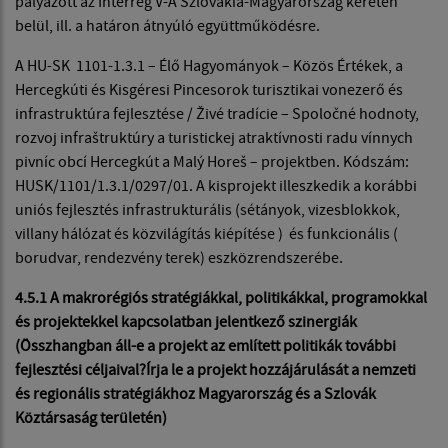
pályázott az Interreg V-A Szlovákia-Magyarország keretén
belül, ill. a határon átnyúló együttműködésre.
A HU-SK 1101-1.3.1 – Élő Hagyományok – Közös Értékek, a
Hercegkúti és Kisgéresi Pincesorok turisztikai vonezerő és
infrastruktúra fejlesztése / Živé tradície – Spoločné hodnoty,
rozvoj infraštruktúry a turistickej atraktívnosti radu vínnych
pivníc obcí Hercegkút a Malý Horeš – projektben. Kódszám:
HUSK/1101/1.3.1/0297/01. A kisprojekt illeszkedik a korábbi
uniós fejlesztés infrastrukturális (sétányok, vizesblokkok,
villany hálózat és közvilágítás kiépítése ) és funkcionális (
borudvar, rendezvény terek) eszközrendszerébe.
4.5.1 A makrorégiós stratégiákkal, politikákkal, programokkal
és projektekkel kapcsolatban jelentkező szinergiák
(Összhangban áll-e a projekt az említett politikák további
fejlesztési céljaival?Írja le a projekt hozzájárulását a nemzeti
és regionális stratégiákhoz Magyarország és a Szlovák
Köztársaság területén)