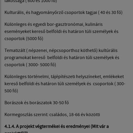
lakossága ( 600 és 1000 fő)
Kulturális, és hagyományőrző csoportok tagjai ( 40 és 30 fő)
Különleges és egyedi bor-gasztronómai, kulináris
eseményeket kereső belföldi és határon túli személyek és
csoportok (5000 fő)
Tematizált ( népzenei, népcsoporthoz köthető) kultúrális
programokat kereső belföldi és határon túli személyek és
csoportok ( 3000- 5000 fő)
Különleges történelmi, tájépítészeti helyszíneket, emlékeket
kereső belföldi és határon túli személyek és csoportok ( 300-
500 fő)
Borászok és borászatok 30-50 fő
Kormegoszlás szerint: családos, 18-66 év közötti
4.1.4. A projekt végtermékei és eredményei (Mit vár a