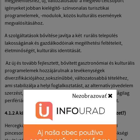
megjelenítéshez, új, változatosabb a meglévő célcsoport
igényeket jobban kielégítő- színvonalas turisztikai
programelemek, -modulok, közös kulturális események
megvalósításához.
A szolgáltatások bővítése javítja a két rurális település
lakosságának és gazdálkodóinak megélhetési feltételeit,
életminőségét, kulturális identitását.
Az új és tovább fejlesztett, bővített gasztronómiai és kulturális
programelemek hozzájárulnak a tevékenységek
diverzifikációjához,sokszínűbbé, változatosabbá tételéhez,
ami stabilizálja a helyi foglalkoztatást, az alternatív jövedelem
szerzést, segít körvonalazni a társadalmilag és gazdaságilag
Nezobrazovať
perifériára szorított határmenti közösségek jövőképét.
4.1.2 A kiinduló helyzet leírása (Milyen a jelenlegi helyzet?)
Hercegkút – A falut övező Kőporosi és a Gomboshegyi
pincesor 2002-től az UNESCO, Tokaj Borvidék világörökségi