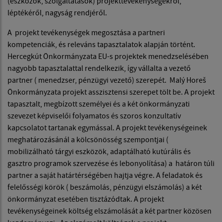
(eszközök, szolgáltatások) projekttevékenységekről,
léptékéről, nagyság rendjéről.
A projekt tevékenységek megosztása a partneri
kompetenciák, és releváns tapasztalatok alapján történt.
Hercegkút Önkormányzata EU-s projektek menedzselésében
nagyobb tapasztalattal rendelkezik, így vállalta a vezető
partner ( menedzser, pénzügyi vezető) szerepét. Malý Horeš
Önkormányzata projekt asszisztensi szerepet tölt be. A projekt
tapasztalt, megbízott személyei és a két önkormányzati
szevezet képviselői folyamatos és szoros konzultatív
kapcsolatot tartanak egymással. A projekt tevékenységeinek
meghatározásánál a kölcsönösség szempontjai (
mobilizálható tárgyi eszközök, adaptálható kutúrális és
gasztro programok szervezése és lebonyolítása) a határon túli
partner a saját határtérségében hajtja végre. A feladatok és
felelősségi körök ( beszámolás, pénzügyi elszámolás) a két
önkormányzat esetében tisztázódtak. A projekt
tevékenységeinek költség elszámolását a két partner közösen