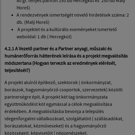
80 gr. fényes paríron 250 db Hercegkút és 250 db Malý
Horeš)
A rendezvények ismertségét növelő hirdetések száma: 2
db. (Malý Horeš)
A projektet és a kultúrális eseményeket ismertető
weboldal: 1 db ( Hercegkút)
4.2.1 A Vezető partner és a Partner anyagi, műszaki és
humánerőforrás hátterének leírása és a projekt megvalósítás
módszertana (Hogyan tervezik az eredmények elérését,
teljesítését?)
A projekt alulról építkező, szektorok ( önkormányzat,
borászok, hagyományőrző csoportok, szervezetek) közötti
partnerségre épít. A projekt két tag önkormányzata
együttműködést köt egymással a célok megvalósítása
érdekében. A megvalósításba bevonja a település
idegenforgalmi vállalkozásait, szolgáltatóit ( szállásadókat,
borászatokat, kézműveseket) és a hagyományőrző
közösségeit, képviselőit ( népzenészeket,