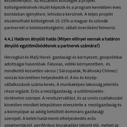
kezdeményezi. Az elszámolt költségek a projekt
költségvetésének részét képezik és a program keretében éves
bontásban igénylésre, lehívásra kerülnek. A teljes projekt
elszámolható költségének 15-15%-a magyar és szlovák
partnernél is kötelezettségként, vállalt önerőként felmerül.
4.4.1 Határon átnyúló hatás (Milyen előnyei vannak a határon
átnyúló együttműködésnek a partnerek számára?)
Hercegkút és Malý Horeš gazdasági és környezeti, geopolitikai
adottságai hasonlóak. Falusias, vidéki környezetben, és
mindkettő közvetlen városi ( Sárospatak, Kráľovský Chlmec)
vonzás körzetében helyezkedik el. A kis és közép-
vállalkozások száma kevés. A munkaképes lakosság jelentős
része ingázik. Erős a mezőgazdaság- a szőlőművelés-
történelmi szerepe. A rendszerváltást, és az uniós csatlakozást
követően mindkét településen elvesztette a mezőgazdaság és
a könnyűipar az addig betöltött domináns gazdasági
szerepét. A keleti határmenti elhelyezkedés erős
szegmentációt, periférikus leszakadást idézett elő, melyet az