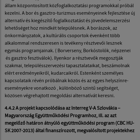
állam központosított közfoglalkoztatási programokkal próbál
kezelni. A bor és gasztro-turizmus eseményeinek fejlesztése új
alternatív és kiegészítő foglalkoztatást és jövedelemszerzési
lehetőséget hoz mindkét településnek. A borászok, az
önkormányzatok, a kultúrális csoportok évenként több
alkalommal rendszeresen is tevékeny résztvevői lesznek
egymás programjainak. ( Borverseny, Borkóstolók, népzenei
és gasztro fesztiválok). Ilyenkor a résztvevők megosztják
szakmai, településszervezési tapasztalataikat, beszámolnak
elért eredményeikről, kudarcaikról. Estenként személyes
kapcsolataik révén próbálnak közös és az egyes helyszínre-
eseményekre vonatkozó , különböző szintű segítséget,
közösen végrehajtott megoldási alternatívát keresni.
4.4.2 A projekt kapcsolódása az Interreg V-A Szlovákia –
Magyarország Együttműködési Programhoz, ill. az azt
megelőző határon átnyúló együttműködési program (CBC HU-
SK 2007-2013) által finanszírozott, megvalósított projektekhez