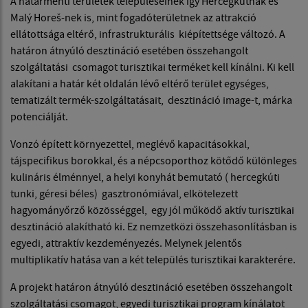
A határmenti területek településeinek így Hercegkútnak és
Malý Horeš-nek is, mint fogadóterületnek az attrakció
ellátottsága eltérő, infrastrukturális kiépítettsége változó. A
határon átnyúló desztináció esetében összehangolt
szolgáltatási csomagot turisztikai terméket kell kínálni. Ki kell
alakítani a határ két oldalán lévő eltérő terület egységes,
tematizált termék-szolgáltatásait, desztináció image-t, márka
potenciálját.
Vonzó épített környezettel, meglévő kapacitásokkal,
tájspecifikus borokkal, és a népcsoporthoz kötődő különleges
kulináris élménnyel, a helyi konyhát bemutató ( hercegkúti
tunki, géresi béles) gasztronómiával, elkötelezett
hagyományőrző közösséggel, egy jól működő aktív turisztikai
desztináció alakítható ki. Ez nemzetközi összehasonlításban is
egyedi, attraktív kezdeményezés. Melynek jelentős
multiplikatív hatása van a két település turisztikai karakterére.
A projekt határon átnyúló desztináció esetében összehangolt
szolgáltatási csomagot, egyedi turisztikai program kínálatot