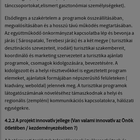
tánccsoportokat,elismert gasztonómiai személyiségeket).
Elsődleges a szakértelem a programok összeállításában,
megvalósításában és a hosszú távú működés megtartásában.
Az együttműködő önkormányzat kapcsolatba lép és bevonja a
járás ( Sárospataki, Terebesi járás) és a két megye ( turisztikai
desztinációs szevezeteit, irodáit) turisztikai szakembereit,
koordináló és marketing szervezeteit a turisztika ajánlati
programok, csomagok kidolgozására, bevezetésére. A
kidolgozott és a helyi résztvevőkkel is egyeztetett program
elemeket, ajánlatok formájában népszerűsítő felületeken (
kiadvány, weboldal) jelennek meg. A turisztikai programok
látogatószámának növeléséhez támaszkodnak a helyi és
regionális (zempléni) kommunikációs kapcsolatokra, hálózati
egységekre.
4.2.2 A projekt innovatív jellege (Van valami innovatív az Önök
ötletében / kezdeményezésében ?)