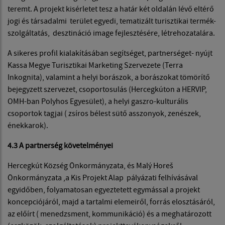
teremt. A projekt kisérletet tesz a határ két oldalán lévő eltérő
jogi és társadalmi terület egyedi, tematizált turisztikai termék-
szolgáltatás, desztináció image fejlesztésére, létrehozatalára.
A sikeres profil kialakításában segítséget, partnerséget- nyújt
Kassa Megye Turisztikai Marketing Szervezete (Terra
Inkognita), valamint a helyi borászok, a borászokat tömörítő
bejegyzett szervezet, csoportosulás (Hercegkúton a HERVIP,
OMH-ban Polyhos Egyesület), a helyi gaszro-kulturális
csoportok tagjai ( zsíros bélest sütő asszonyok, zenészek,
énekkarok).
4.3 A partnerség követelményei
Hercegkút Község Önkormányzata, és Malý Horeš
Önkormányzata ,a Kis Projekt Alap pályázati felhívásával
egyidőben, folyamatosan egyeztetett egymással a projekt
koncepciójáról, majd a tartalmi elemeiről, forrás elosztásáról,
az előírt ( menedzsment, kommunikáció) és a meghatározott