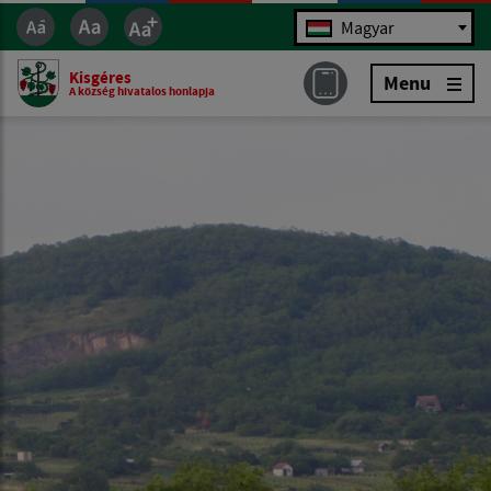
Jazyk
Magyar
Kisgéres
Menu
A község hivatalos honlapja