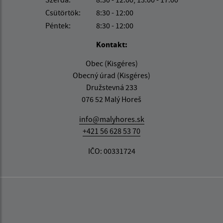
Csütörtök:
8:30 - 12:00
Péntek:
8:30 - 12:00
Kontakt:
Obec (Kisgéres)
Obecný úrad (Kisgéres)
Družstevná 233
076 52 Malý Horeš
info@malyhores.sk
+421 56 628 53 70
IČO: 00331724