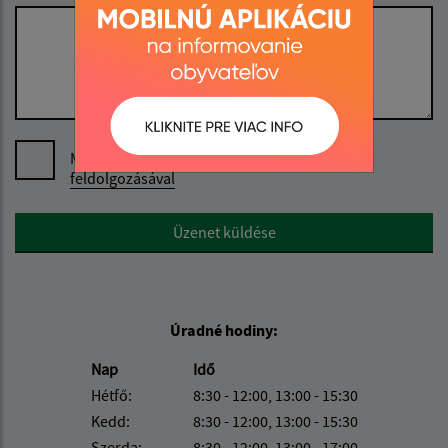
Megismerkedtem a
személyes adatok
feldolgozásával
Google reCaptcha Response
Üzenet küldése
Úradné hodiny:
Nap
Idő
Hétfő:
8:30 - 12:00, 13:00 - 15:30
Kedd:
8:30 - 12:00, 13:00 - 15:30
Szerda:
8:30 - 12:00, 13:00 - 17:00