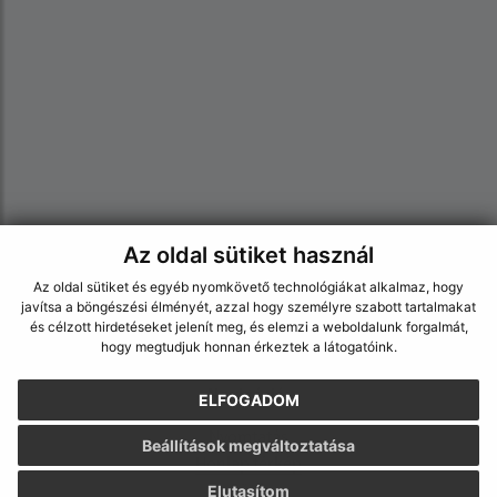
Az oldal sütiket használ
Az oldalról:
Az oldal sütiket és egyéb nyomkövető technológiákat alkalmaz, hogy
Hozzáférhetőségi nyilatkozat
javítsa a böngészési élményét, azzal hogy személyre szabott tartalmakat
Szerzői jog
és célzott hirdetéseket jelenít meg, és elemzi a weboldalunk forgalmát,
hogy megtudjuk honnan érkeztek a látogatóink.
Személyes adatok védelme
Navigáció:
ELFOGADOM
Nyomtatás
Beállítások megváltoztatása
Honlap térkép
Sütik
Elutasítom