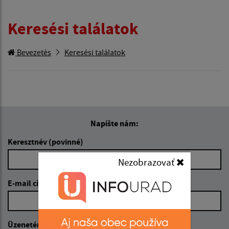
Keresési találatok
Bevezetés
Keresési találatok
Napíšte nám:
Keresztnév (povinné)
Nezobrazovať
E-mail cím (povinné)
Üzenetének szövege (povinné)