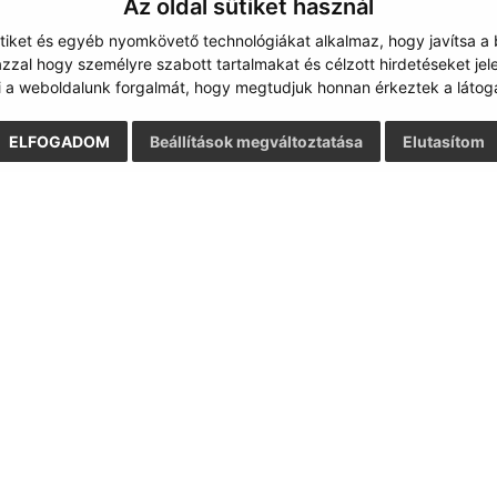
Az oldal sütiket használ
ütiket és egyéb nyomkövető technológiákat alkalmaz, hogy javítsa a
zzal hogy személyre szabott tartalmakat és célzott hirdetéseket jel
i a weboldalunk forgalmát, hogy megtudjuk honnan érkeztek a látoga
ELFOGADOM
Beállítások megváltoztatása
Elutasítom
Gyors linkek:
Frissített
A mi falunk
03.08.2026 1