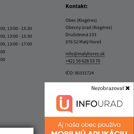
Kontakt:
Obec (Kisgéres)
Obecný úrad (Kisgéres)
:00, 13:00 - 15:30
Družstevná 233
:00, 13:00 - 15:30
076 52 Malý Horeš
:00, 13:00 - 17:00
:00
info@malyhores.sk
:00
+421 56 628 53 70
IČO: 00331724
Nezobrazovať