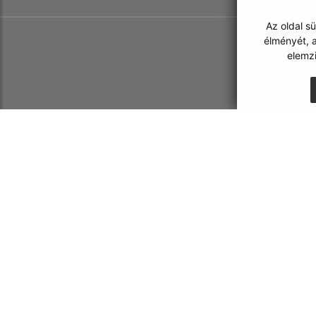
Az oldal s
élményét, a
elemz
Az oldalról:
Navigáció:
Hozzáférhetőségi nyilatkozat
Nyomtatás