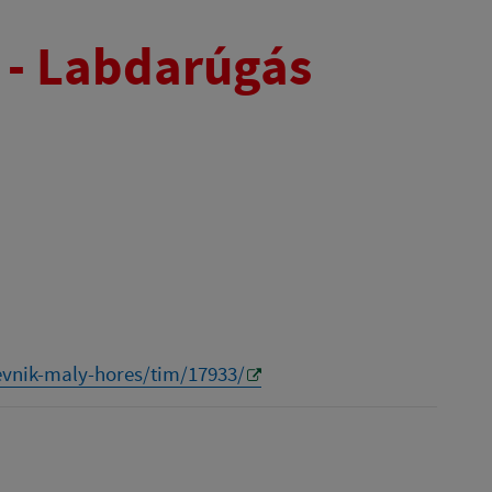
t - Labdarúgás
tevnik-maly-hores/tim/17933/