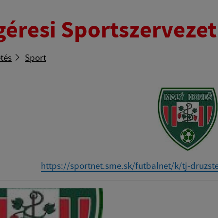
géresi Sportszerveze
tés
Sport
https://sportnet.sme.sk/futbalnet/k/tj-druzs