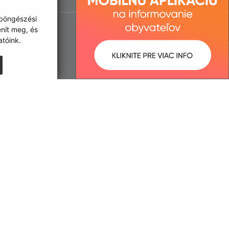
 böngészési
enít meg, és
tóink.
:
Správca obsahu:
2:39 óra.
A tartalomkezelő a falu Kisgéres.