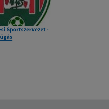
si Sportszervezet -
rúgás