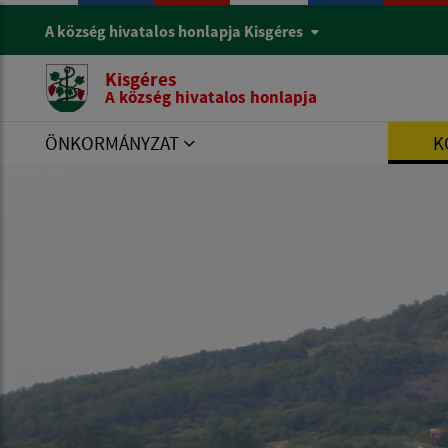
A község hivatalos honlapja Kisgéres
Kisgéres
A község hivatalos honlapja
ÖNKORMÁNYZAT
K