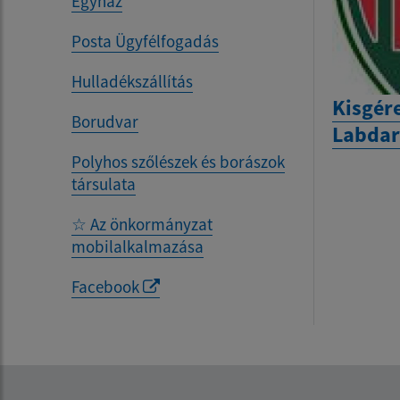
Egyház
Posta Ügyfélfogadás
Hulladékszállítás
Kisgére
Borudvar
Labda
Polyhos szőlészek és borászok
társulata
☆ Az önkormányzat
mobilalkalmazása
Facebook