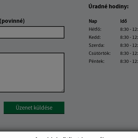
Úradné hodiny:
 (povinné)
Nap
Idő
Hétfő:
8:30 - 12
Kedd:
8:30 - 12
Szerda:
8:30 - 12
Csütörtök:
8:30 - 12
Péntek:
8:30 - 12
Google reCaptcha Response
Üzenet küldése