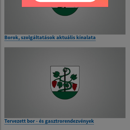
Borok, szolgáltatások aktuális kínalata
Tervezett bor - és gasztrorendezvények