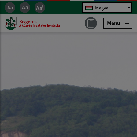
Jazyk
Magyar
Kisgéres
Menu
A község hivatalos honlapja