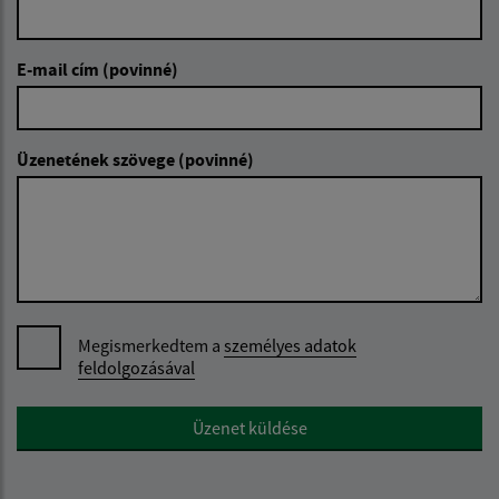
E-mail cím (povinné)
Üzenetének szövege (povinné)
Megismerkedtem a
személyes adatok
feldolgozásával
Google reCaptcha Response
Üzenet küldése