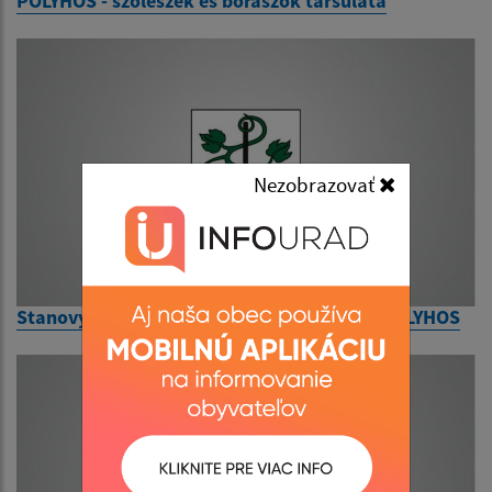
POLYHOS - szőlészek és borászok társulata
Nezobrazovať
Stanovy spoloku vinohradníkov a vinárov POLYHOS