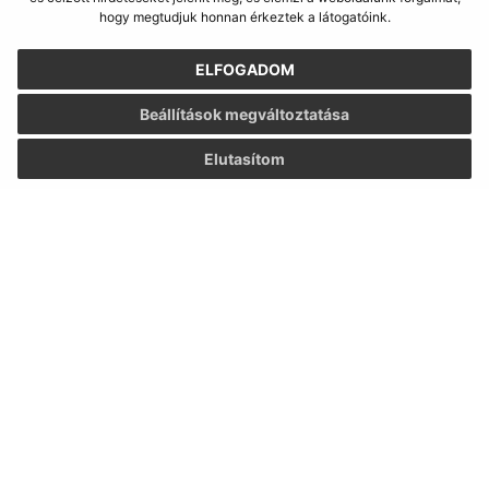
IČO: 00331724
hogy megtudjuk honnan érkeztek a látogatóink.
ELFOGADOM
Beállítások megváltoztatása
Elutasítom
Az oldalról:
Hozzáférhetőségi nyilatkozat
Szerzői jog