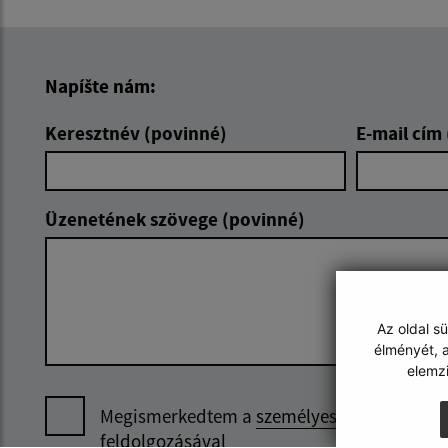
Napíšte nám:
Keresztnév (povinné)
E-mail cím
Üzenetének szövege (povinné)
Az oldal s
élményét, a
elemz
Megismerkedtem a
személyes adatok
feldolgozásával