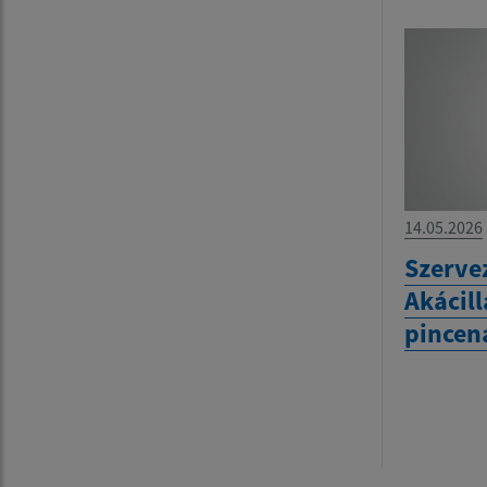
14.05.2026
Szervez
Akácill
pincen