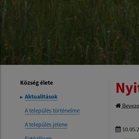
Nyi
Község élete
Aktualitások
Beveze
A település történelme
A település jelene
10.05.
Fotóalbum