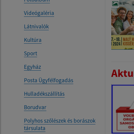
Videógaléria
Látnivalók
Kultúra
Sport
Egyház
Aktua
Posta Ügyfélfogadás
Hulladékszállítás
Borudvar
Polyhos szőlészek és borászok
társulata