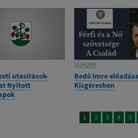
15.04.2026
eti utasítások-
Bedő Imre előadás
at Nyitott
Kisgéresben
apok
1
2
3
4
5