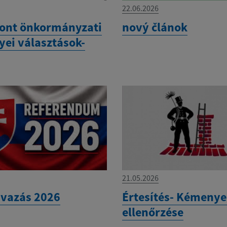
22.06.2026
ont önkormányzati
nový článok
yei választások-
21.05.2026
vazás 2026
Értesítés- Kémeny
ellenőrzése