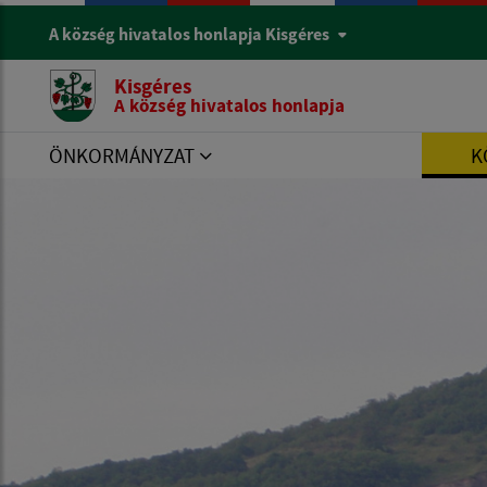
A község hivatalos honlapja Kisgéres
Kisgéres
A község hivatalos honlapja
ÖNKORMÁNYZAT
K