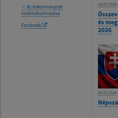
16.07.2026
☆ Az önkormányzat
mobilalkalmazása
Összev
és meg
Facebook
2026
28.05.2026
Népsza