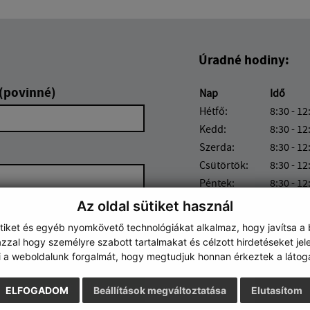
Úradné hodiny:
 (povinné)
Nap
Idő
Hétfő:
8:30 - 12
Kedd:
8:30 - 12
Szerda:
8:30 - 12
Csütörtök:
8:30 - 12
Péntek:
8:30 - 12
Az oldal sütiket használ
ütiket és egyéb nyomkövető technológiákat alkalmaz, hogy javítsa a
zzal hogy személyre szabott tartalmakat és célzott hirdetéseket jel
i a weboldalunk forgalmát, hogy megtudjuk honnan érkeztek a látoga
Google reCaptcha Response
Üzenet küldése
ELFOGADOM
Beállítások megváltoztatása
Elutasítom