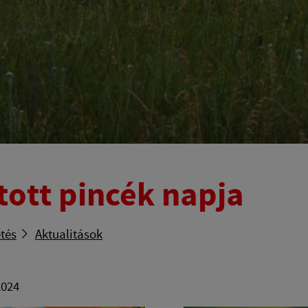
tott pincék napja
tés
Aktualitások
2024