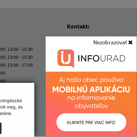
Kontakt:
Obec (Kisgéres)
Nezobrazovať
Obecný úrad (Kisgéres)
:00, 13:00 - 15:30
Družstevná 233
:00, 13:00 - 15:30
076 52 Malý Horeš
:00, 13:00 - 17:00
:00
info@malyhores.sk
:00
+421 56 628 53 70
IČO: 00331724
 böngészési
enít meg, és
tóink.