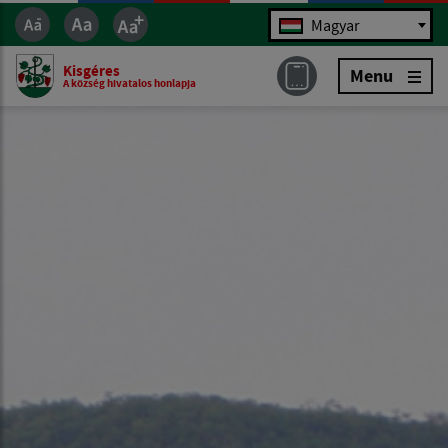
Jazyk
Magyar
Kisgéres
Menu
A község hivatalos honlapja