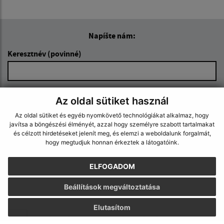
Napíšte nám:
Keresztnév (povinné)
E-mail cím (povinné)
Az oldal sütiket használ
Az oldal sütiket és egyéb nyomkövető technológiákat alkalmaz, hogy
javítsa a böngészési élményét, azzal hogy személyre szabott tartalmakat
Üzenetének szövege (povinné)
és célzott hirdetéseket jelenít meg, és elemzi a weboldalunk forgalmát,
hogy megtudjuk honnan érkeztek a látogatóink.
ELFOGADOM
Beállítások megváltoztatása
Elutasítom
Megismerkedtem a
személyes adatok