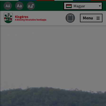
Jazyk
Magyar
Kisgéres
Menu
A község hivatalos honlapja