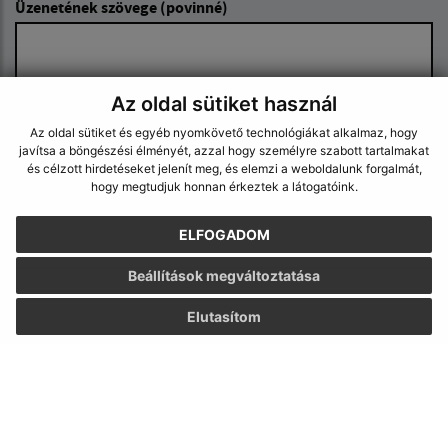
Üzenetének szövege (povinné)
Az oldal sütiket használ
Az oldal sütiket és egyéb nyomkövető technológiákat alkalmaz, hogy
javítsa a böngészési élményét, azzal hogy személyre szabott tartalmakat
és célzott hirdetéseket jelenít meg, és elemzi a weboldalunk forgalmát,
Megismerkedtem a
személyes adatok
hogy megtudjuk honnan érkeztek a látogatóink.
feldolgozásával
ELFOGADOM
Google reCaptcha Response
Üzenet küldése
Beállítások megváltoztatása
Elutasítom
Úradné hodiny:
Nap
Idő
Hétfő:
8:30 - 12:00, 13:00 - 15:30
Kedd:
8:30 - 12:00, 13:00 - 15:30