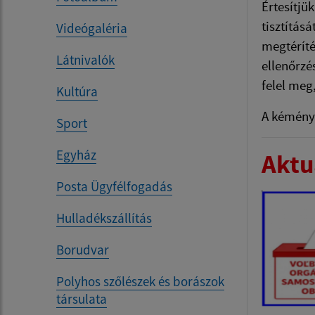
Értesítjü
tisztítás
Videógaléria
megtéríté
Látnivalók
ellenőrzé
felel meg
Kultúra
A kéménys
Sport
Egyház
Aktua
Posta Ügyfélfogadás
Hulladékszállítás
Borudvar
Polyhos szőlészek és borászok
társulata