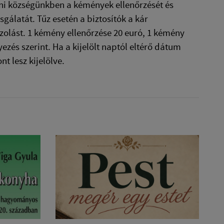
gezni községünkben a kémények ellenőrzését és
sgálatát. Tűz esetén a biztosítók a kár
azolást. 1 kémény ellenőrzése 20 euró, 1 kémény
ezés szerint. Ha a kijelölt naptól eltérő dátum
t lesz kijelölve.