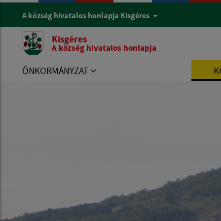
A község hivatalos honlapja Kisgéres
Kisgéres
A község hivatalos honlapja
ÖNKORMÁNYZAT
K