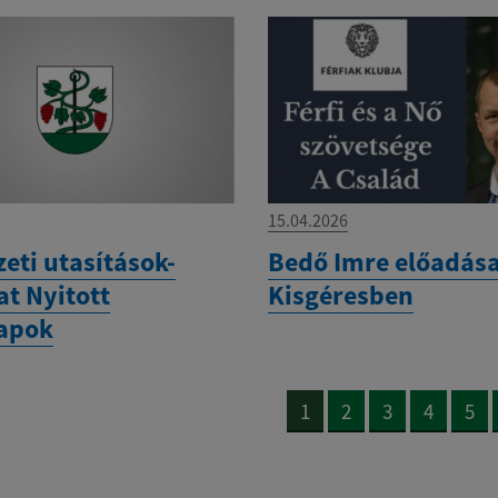
15.04.2026
eti utasítások-
Bedő Imre előadás
at Nyitott
Kisgéresben
apok
1
2
3
4
5