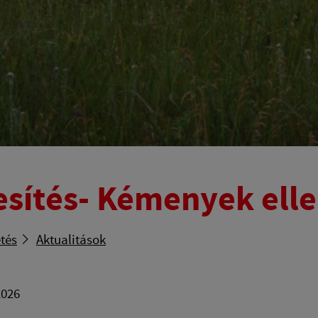
esítés- Kémenyek ell
tés
Aktualitások
2026