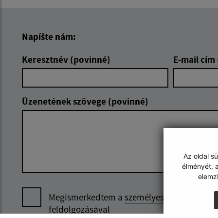
Napíšte nám:
Keresztnév (povinné)
E-mail cím
Üzenetének szövege (povinné)
Az oldal s
élményét, a
elemz
Megismerkedtem a
személyes adatok
feldolgozásával