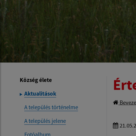
Ért
Község élete
Aktualitások
Beveze
A település történelme
A település jelene
21.05.
Fotóalbum