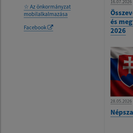
16.07.2026
☆ Az önkormányzat
Összev
mobilalkalmazása
és meg
Facebook
2026
28.05.2026
Népsza