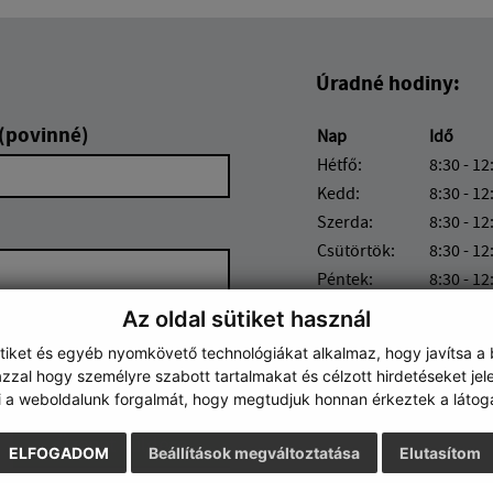
Úradné hodiny:
 (povinné)
Nap
Idő
Hétfő:
8:30 - 12
Kedd:
8:30 - 12
Szerda:
8:30 - 12
Csütörtök:
8:30 - 12
Péntek:
8:30 - 12
Az oldal sütiket használ
ütiket és egyéb nyomkövető technológiákat alkalmaz, hogy javítsa a
zzal hogy személyre szabott tartalmakat és célzott hirdetéseket jel
i a weboldalunk forgalmát, hogy megtudjuk honnan érkeztek a látoga
Google reCaptcha Response
Üzenet küldése
ELFOGADOM
Beállítások megváltoztatása
Elutasítom