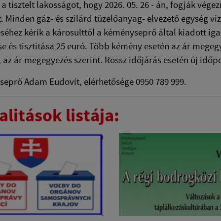
k a tisztelt lakosságot, hogy 2026. 05. 26 - án, fogják vé
át. Minden gáz- és szilárd tüzelőanyag- elvezető egység viz
séhez kérik a károsulttól a kéményseprő által kiadott ig
se és tisztítása 25 euró. Több kémény esetén az ár megegy
, az ár megegyezés szerint. Rossz időjárás esetén új időpon
eprő Adam Eudovít, elérhetősége 0950 789 999.
litások listája: