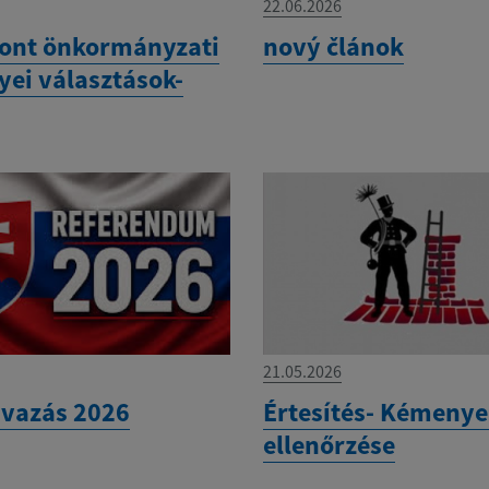
22.06.2026
ont önkormányzati
nový článok
yei választások-
21.05.2026
vazás 2026
Értesítés- Kémeny
ellenőrzése