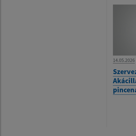
14.05.2026
Szervez
Akácill
pincen