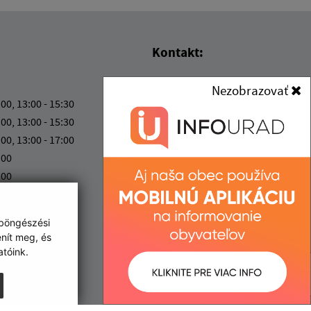
Kontakt:
Obec (Kisgéres)
Nezobrazovať
Obecný úrad (Kisgéres)
:00, 13:00 - 15:30
Družstevná 233
:00, 13:00 - 15:30
076 52 Malý Horeš
:00, 13:00 - 17:00
:00
info@malyhores.sk
:00
+421 56 628 53 70
IČO: 00331724
 böngészési
enít meg, és
tóink.