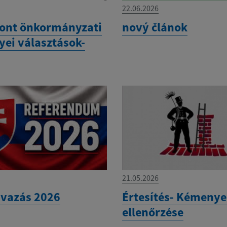
22.06.2026
ont önkormányzati
nový článok
yei választások-
21.05.2026
vazás 2026
Értesítés- Kémeny
ellenőrzése