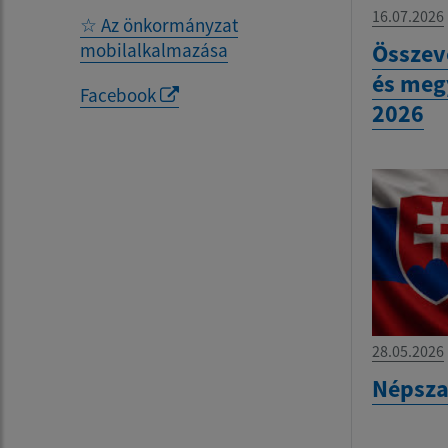
16.07.2026
☆ Az önkormányzat
mobilalkalmazása
Összev
és meg
Facebook
2026
28.05.2026
Népsza