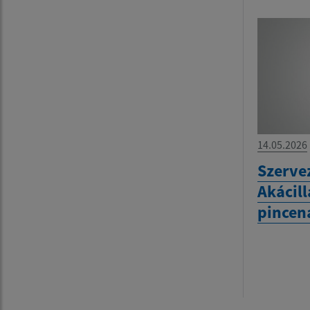
14.05.2026
Szervez
Akácill
pincen