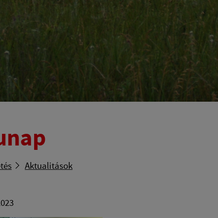
unap
tés
Aktualitások
2023