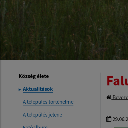
Fal
Község élete
Aktualitások
Beveze
A település történelme
A település jelene
29.06.
Fotóalbum