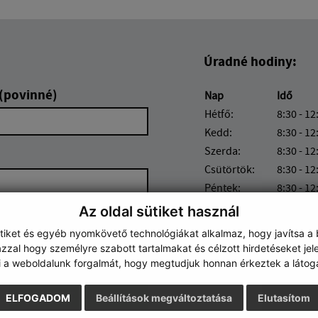
Úradné hodiny:
 (povinné)
Nap
Idő
Hétfő:
8:30 - 12
Kedd:
8:30 - 12
Szerda:
8:30 - 12
Csütörtök:
8:30 - 12
Péntek:
8:30 - 12
Az oldal sütiket használ
ütiket és egyéb nyomkövető technológiákat alkalmaz, hogy javítsa a
zzal hogy személyre szabott tartalmakat és célzott hirdetéseket jel
i a weboldalunk forgalmát, hogy megtudjuk honnan érkeztek a látoga
Google reCaptcha Response
Üzenet küldése
ELFOGADOM
Beállítások megváltoztatása
Elutasítom