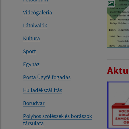
Videógaléria
Látnivalók
Kultúra
Sport
Egyház
Aktua
Posta Ügyfélfogadás
Hulladékszállítás
Borudvar
Polyhos szőlészek és borászok
társulata