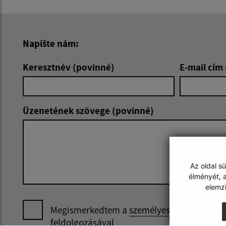
Napíšte nám:
Keresztnév (povinné)
E-mail cím
Üzenetének szövege (povinné)
Az oldal s
élményét, a
elemz
Megismerkedtem a
személyes adatok
feldolgozásával