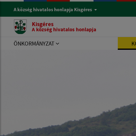
A község hivatalos honlapja Kisgéres
Kisgéres
A község hivatalos honlapja
ÖNKORMÁNYZAT
K