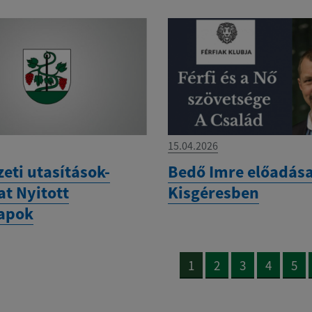
15.04.2026
eti utasítások-
Bedő Imre előadás
at Nyitott
Kisgéresben
apok
1
2
3
4
5