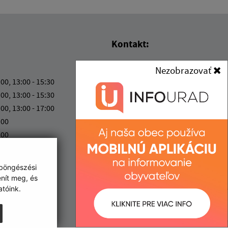
Kontakt:
Obec (Kisgéres)
Nezobrazovať
Obecný úrad (Kisgéres)
:00, 13:00 - 15:30
Družstevná 233
:00, 13:00 - 15:30
076 52 Malý Horeš
:00, 13:00 - 17:00
:00
info@malyhores.sk
:00
+421 56 628 53 70
IČO: 00331724
 böngészési
enít meg, és
tóink.