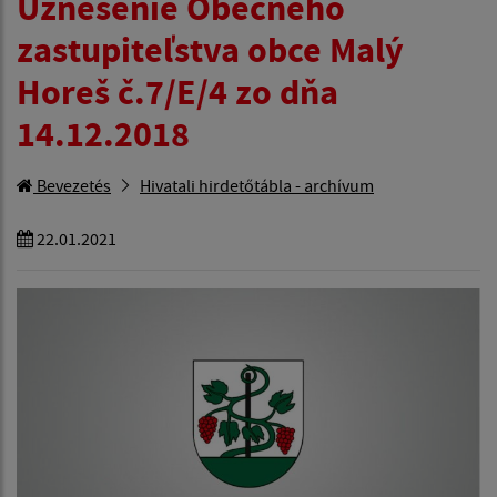
Uznesenie Obecného
zastupiteľstva obce Malý
Horeš č.7/E/4 zo dňa
14.12.2018
Bevezetés
Hivatali hirdetőtábla - archívum
22.01.2021