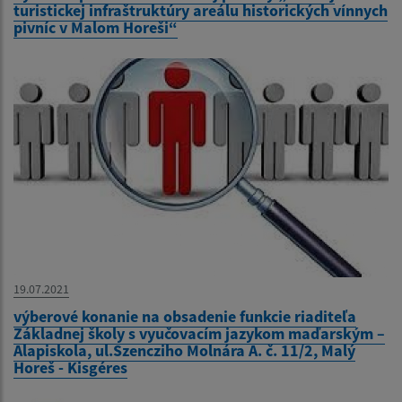
turistickej infraštruktúry areálu historických vínnych
pivníc v Malom Horeši“
19.07.2021
výberové konanie na obsadenie funkcie riaditeľa
Základnej školy s vyučovacím jazykom maďarským –
Alapiskola, ul.Szencziho Molnára A. č. 11/2, Malý
Horeš - Kisgéres