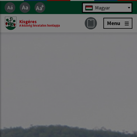
Jazyk
Magyar
Kisgéres
Menu
A község hivatalos honlapja