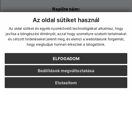
Napíšte nám:
Az oldal sütiket használ
Keresztnév (povinné)
Az oldal sütiket és egyéb nyomkövető technológiákat alkalmaz, hogy
javítsa a böngészési élményét, azzal hogy személyre szabott tartalmakat
és célzott hirdetéseket jelenít meg, és elemzi a weboldalunk forgalmát,
E-mail cím (povinné)
hogy megtudjuk honnan érkeztek a látogatóink.
ELFOGADOM
Üzenetének szövege (povinné)
Beállítások megváltoztatása
Elutasítom
Megismerkedtem a
személyes adatok
feldolgozásával