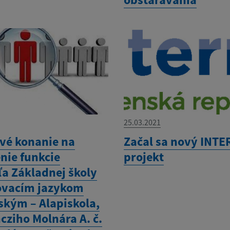
25.03.2021
vé konanie na
Začal sa nový INT
nie funkcie
projekt
ľa Základnej školy
ovacím jazykom
kým – Alapiskola,
cziho Molnára A. č.