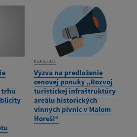
06.08.2021
ie
Výzva na predloženie
e
cenovej ponuky „Rozvoj
 trhu
turistickej infraštruktúry
blicity
areálu historických
vínnych pivníc v Malom
Horeši“
etu