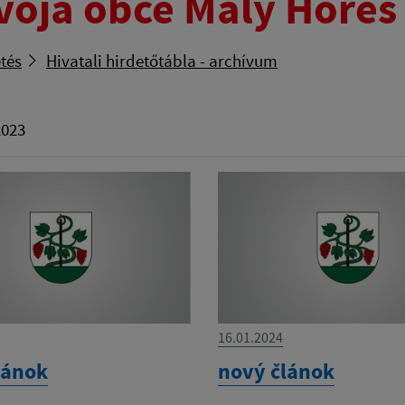
voja obce Malý Horeš
tés
Hivatali hirdetőtábla - archívum
2023
16.01.2024
lánok
nový článok