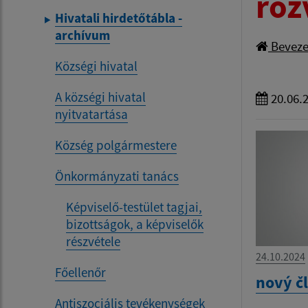
roz
Hivatali hirdetőtábla -
archívum
Beveze
Községi hivatal
A községi hivatal
20.06.
nyitvatartása
Község polgármestere
Önkormányzati tanács
Képviselő-testület tagjai,
bizottságok, a képviselők
részvétele
24.10.2024
Főellenőr
nový č
Antiszociális tevékenységek