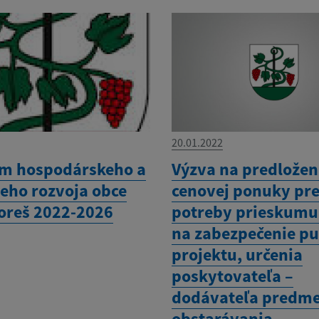
20.01.2022
m hospodárskeho a
Výzva na predložen
neho rozvoja obce
cenovej ponuky pr
oreš 2022-2026
potreby prieskumu
na zabezpečenie pu
projektu, určenia
poskytovateľa –
dodávateľa predm
obstarávania