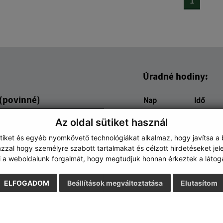
Úradné hodiny:
 (povinné)
Nap
Idő
Hétfő:
8:30 - 12
Az oldal sütiket használ
Kedd:
8:30 - 12
ütiket és egyéb nyomkövető technológiákat alkalmaz, hogy javítsa a
Szerda:
8:30 - 12
zzal hogy személyre szabott tartalmakat és célzott hirdetéseket jel
Csütörtök:
8:30 - 12
i a weboldalunk forgalmát, hogy megtudjuk honnan érkeztek a látoga
Péntek:
8:30 - 12
ELFOGADOM
Beállítások megváltoztatása
Elutasítom