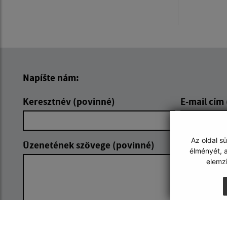
Napíšte nám:
Keresztnév (povinné)
E-mail cím
Az oldal s
Üzenetének szövege (povinné)
élményét, a
elemz