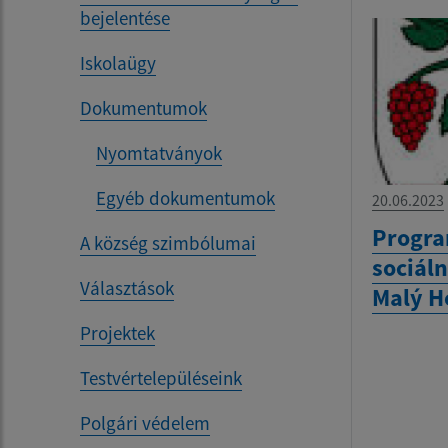
bejelentése
Iskolaügy
Dokumentumok
Nyomtatványok
Egyéb dokumentumok
20.06.2023
Progra
A község szimbólumai
sociál
Választások
Malý H
Projektek
Testvértelepüléseink
Polgári védelem