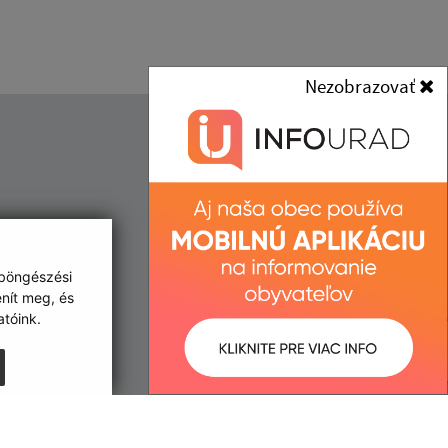
Nezobrazovať
Kontakt:
Obec (Kisgéres)
Obecný úrad (Kisgéres)
:00, 13:00 - 15:30
Družstevná 233
:00, 13:00 - 15:30
076 52 Malý Horeš
 böngészési
:00, 13:00 - 17:00
enít meg, és
:00
info@malyhores.sk
tóink.
:00
+421 56 628 53 70
IČO: 00331724