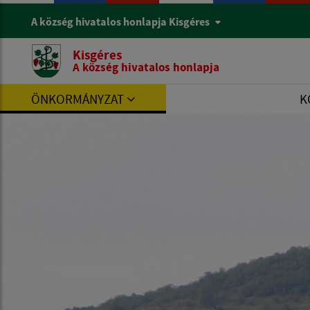
A község hivatalos honlapja Kisgéres
Kisgéres
A község hivatalos honlapja
ÖNKORMÁNYZAT
K