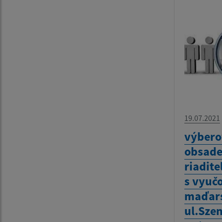
19.07.2021
výbero
obsade
riadite
s vyuč
maďars
ul.Szen