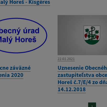
alý Horeš - Kisgéres
22.01.2021
cne záväzné
Uznesenie Obecné
enia 2020
zastupiteľstva obc
Horeš č.7/E/4 zo dň
14.12.2018
1