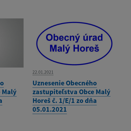
22.01.2021
ho
Uznesenie Obecného
e Malý
zastupiteľstva Obce Malý
a
Horeš č. 1/E/1 zo dňa
05.01.2021