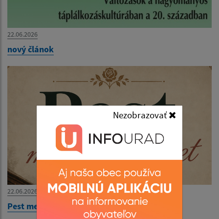
22.06.2026
nový článok
Nezobrazovať
22.06.2026
Pest megér egy estet