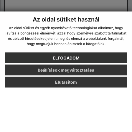
Az oldal sütiket használ
Az oldal sütiket és egyéb nyomkövető technológiákat alkalmaz, hogy
javítsa a böngészési élményét, azzal hogy személyre szabott tartalmakat
Megismerkedtem a
személyes adatok
és célzott hirdetéseket jelenít meg, és elemzi a weboldalunk forgalmát,
feldolgozásával
hogy megtudjuk honnan érkeztek a látogatóink.
Google reCaptcha Response
ELFOGADOM
Üzenet küldése
Beállítások megváltoztatása
Elutasítom
Úradné hodiny:
Nap
Idő
Hétfő:
8:30 - 12:00, 13:00 - 15:30
Kedd:
8:30 - 12:00, 13:00 - 15:30
Szerda:
8:30 - 12:00, 13:00 - 17:00
Csütörtök:
8:30 - 12:00