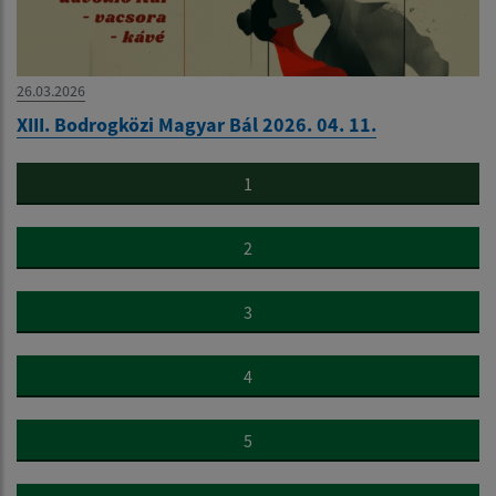
26.03.2026
XIII. Bodrogközi Magyar Bál 2026. 04. 11.
1
2
3
4
5