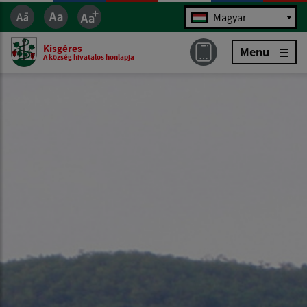
Jazyk
Magyar
Kisgéres
Menu
A község hivatalos honlapja