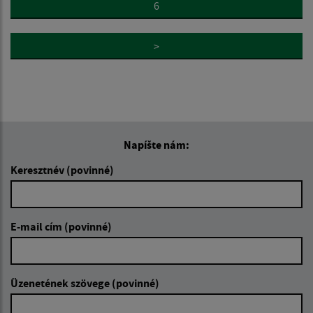
6
>
Napíšte nám:
Keresztnév (povinné)
E-mail cím (povinné)
Üzenetének szövege (povinné)