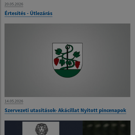
20.05.2026
Értesítés - Útlezárás
14.05.2026
Szervezeti utasítások- Akácillat Nyitott pincenapok