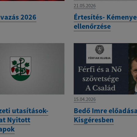
21.05.2026
vazás 2026
Értesítés- Kémeny
ellenőrzése
15.04.2026
eti utasítások-
Bedő Imre előadás
at Nyitott
Kisgéresben
apok