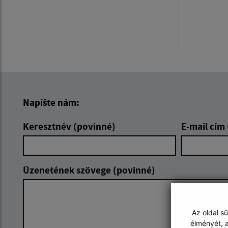
Napíšte nám:
Keresztnév (povinné)
E-mail cím
Üzenetének szövege (povinné)
Az oldal s
élményét, a