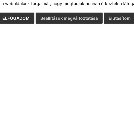
i a weboldalunk forgalmát, hogy megtudjuk honnan érkeztek a látoga
ELFOGADOM
Beállítások megváltoztatása
Elutasítom
Google reCaptcha Response
Üzenet küldése