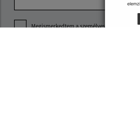
elemz
Megismerkedtem a
személyes adatok
feldolgozásával