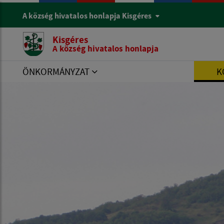
A község hivatalos honlapja Kisgéres
Kisgéres
A község hivatalos honlapja
ÖNKORMÁNYZAT
K