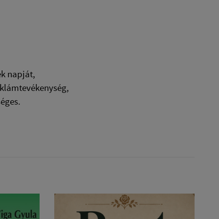
k napját,
 reklámtevékenység,
séges.