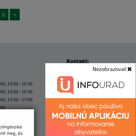
6
>
Kontakt:
Nezobrazovať
Obec (Kisgéres)
Obecný úrad (Kisgéres)
:00, 13:00 - 15:30
Družstevná 233
:00, 13:00 - 15:30
076 52 Malý Horeš
:00, 13:00 - 17:00
:00
info@malyhores.sk
:00
+421 56 628 53 70
 böngészési
IČO: 00331724
enít meg, és