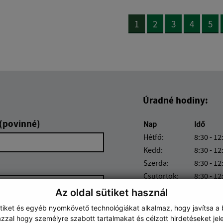
1
2
3
4
5
Úradné hodiny:
 (povinné)
Nap
Idő
Hétfő:
8:30 - 12
Kedd:
8:30 - 12
Szerda:
8:30 - 12
Csütörtök:
8:30 - 12
Péntek:
8:30 - 12
Az oldal sütiket használ
ütiket és egyéb nyomkövető technológiákat alkalmaz, hogy javítsa a
zzal hogy személyre szabott tartalmakat és célzott hirdetéseket jel