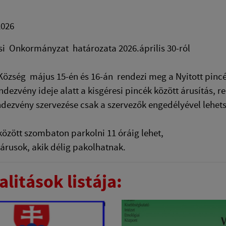
2026
si Onkormányzat határozata 2026.április 30-ról
Község május 15-én és 16-án rendezi meg a Nyitott pincé
endezvény ideje alatt a kisgéresi pincék között árusítás,
dezvény szervezése csak a szervezők engedélyével lehet
között szombaton parkolni 11 óráig lehet,
 árusok, akik délig pakolhatnak.
litások listája: