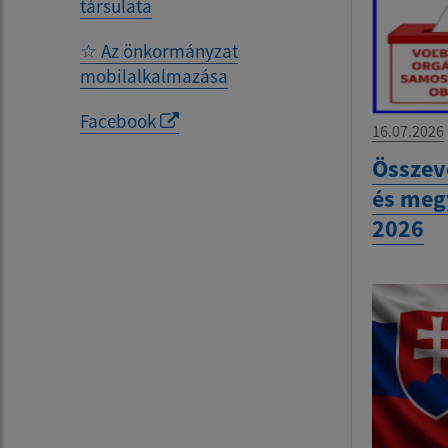
társulata
☆ Az önkormányzat
mobilalkalmazása
Facebook
16.07.2026
Összev
és meg
2026