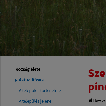
Sze
Község élete
Aktualitások
pin
A település történelme
Beveze
A település jelene