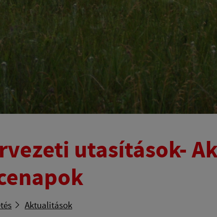
rvezeti utasítások- Ak
cenapok
tés
Aktualitások