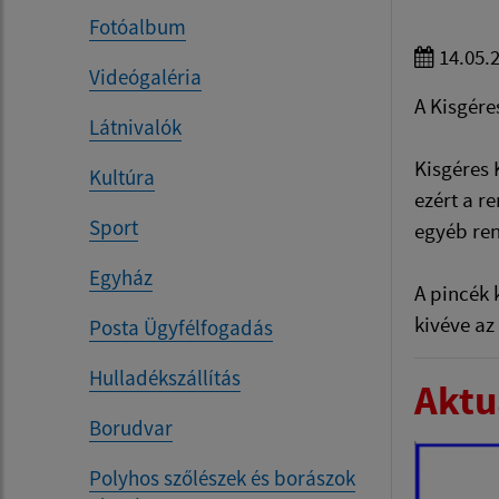
Fotóalbum
14.05.
Videógaléria
A Kisgére
Látnivalók
Kisgéres 
Kultúra
ezért a r
Sport
egyéb ren
Egyház
A pincék 
kivéve az
Posta Ügyfélfogadás
Hulladékszállítás
Aktua
Borudvar
Polyhos szőlészek és borászok