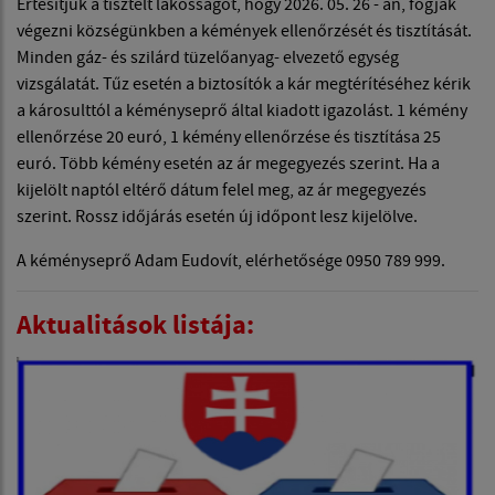
Értesítjük a tisztelt lakosságot, hogy 2026. 05. 26 - án, fogják
végezni községünkben a kémények ellenőrzését és tisztítását.
Minden gáz- és szilárd tüzelőanyag- elvezető egység
vizsgálatát. Tűz esetén a biztosítók a kár megtérítéséhez kérik
a károsulttól a kéményseprő által kiadott igazolást. 1 kémény
ellenőrzése 20 euró, 1 kémény ellenőrzése és tisztítása 25
euró. Több kémény esetén az ár megegyezés szerint. Ha a
kijelölt naptól eltérő dátum felel meg, az ár megegyezés
szerint. Rossz időjárás esetén új időpont lesz kijelölve.
A kéményseprő Adam Eudovít, elérhetősége 0950 789 999.
Aktualitások listája: