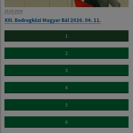
26.03.2026
XIII. Bodrogközi Magyar Bál 2026. 04. 11.
1
2
3
4
5
6