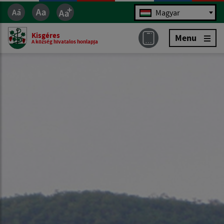
Jazyk
Magyar
Kisgéres
Menu
A község hivatalos honlapja