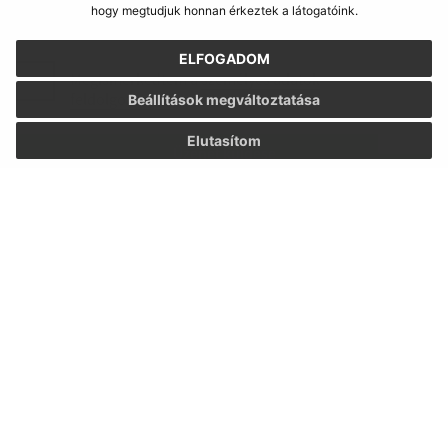
hogy megtudjuk honnan érkeztek a látogatóink.
ELFOGADOM
Megismerkedtem a
személyes adatok
feldolgozásával
Beállítások megváltoztatása
Elutasítom
Google reCaptcha Response
Üzenet küldése
Úradné hodiny:
Nap
Idő
Hétfő:
8:30 - 12:00, 13:00 - 15:30
Kedd:
8:30 - 12:00, 13:00 - 15:30
Szerda:
8:30 - 12:00, 13:00 - 17:00
Csütörtök:
8:30 - 12:00
Péntek:
8:30 - 12:00