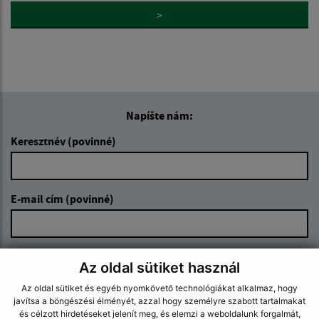
>
Napíšte nám:
Keresztnév (povinné)
E-mail cím (povinné)
Üzenetének szövege (povinné)
Az oldal sütiket használ
Az oldal sütiket és egyéb nyomkövető technológiákat alkalmaz, hogy
javítsa a böngészési élményét, azzal hogy személyre szabott tartalmakat
és célzott hirdetéseket jelenít meg, és elemzi a weboldalunk forgalmát,