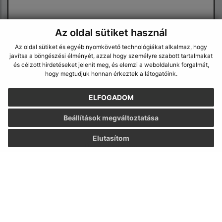
Az oldal sütiket használ
Az oldal sütiket és egyéb nyomkövető technológiákat alkalmaz, hogy
javítsa a böngészési élményét, azzal hogy személyre szabott tartalmakat
Megismerkedtem a
személyes adatok
és célzott hirdetéseket jelenít meg, és elemzi a weboldalunk forgalmát,
feldolgozásával
hogy megtudjuk honnan érkeztek a látogatóink.
Google reCaptcha Response
ELFOGADOM
Üzenet küldése
Beállítások megváltoztatása
Elutasítom
Úradné hodiny:
Nap
Idő
Hétfő:
8:30 - 12:00, 13:00 - 15:30
Kedd:
8:30 - 12:00, 13:00 - 15:30
Szerda:
8:30 - 12:00, 13:00 - 17:00
Csütörtök:
8:30 - 12:00