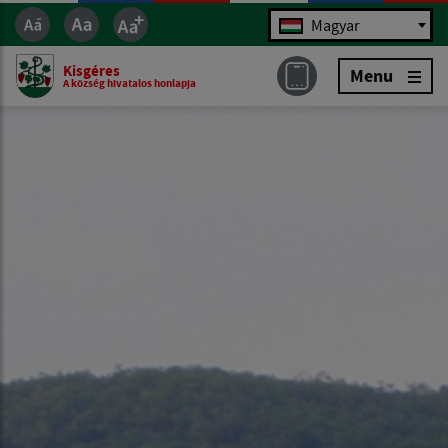
Jazyk
Magyar
Kisgéres
Menu
A község hivatalos honlapja