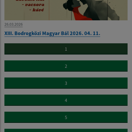
26.03.2026
XIII. Bodrogközi Magyar Bál 2026. 04. 11.
1
2
3
4
5