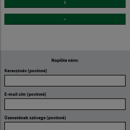
6
>
Napíšte nám:
Keresztnév (povinné)
E-mail cím (povinné)
Üzenetének szövege (povinné)