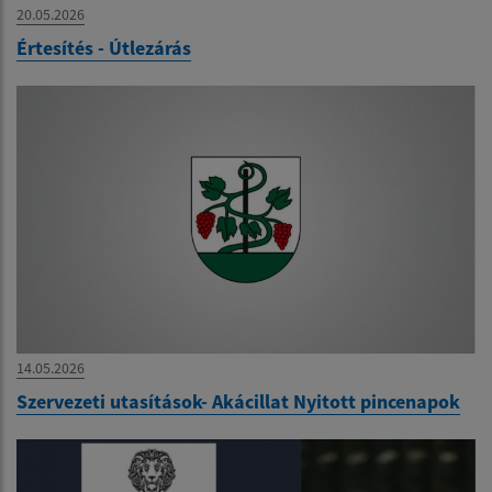
20.05.2026
Értesítés - Útlezárás
14.05.2026
Szervezeti utasítások- Akácillat Nyitott pincenapok