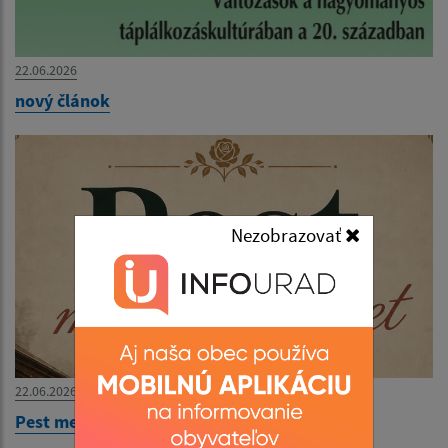
22.06.2026
nový článok
Nezobrazovať
22.06.2026
Pest megér egy estet