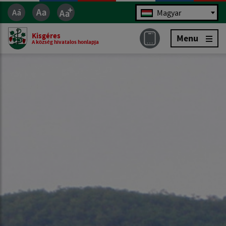
Jazyk
Magyar
Kisgéres
Menu
A község hivatalos honlapja