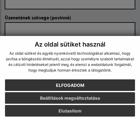
Üzenetének szövege (povinné)
Az oldal sütiket használ
Az oldal sütiket és egyéb nyomkövető technológiákat alkalmaz, hogy
javítsa a böngészési élményét, azzal hogy személyre szabott tartalmakat
és célzott hirdetéseket jelenít meg, és elemzi a weboldalunk forgalmát,
Megismerkedtem a
személyes adatok
hogy megtudjuk honnan érkeztek a látogatóink.
feldolgozásával
ELFOGADOM
Google reCaptcha Response
Üzenet küldése
Beállítások megváltoztatása
Elutasítom
Úradné hodiny:
Nap
Idő