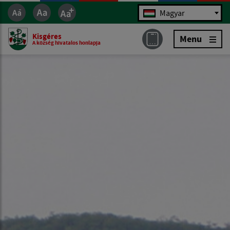
Jazyk
Magyar
Kisgéres
Menu
A község hivatalos honlapja