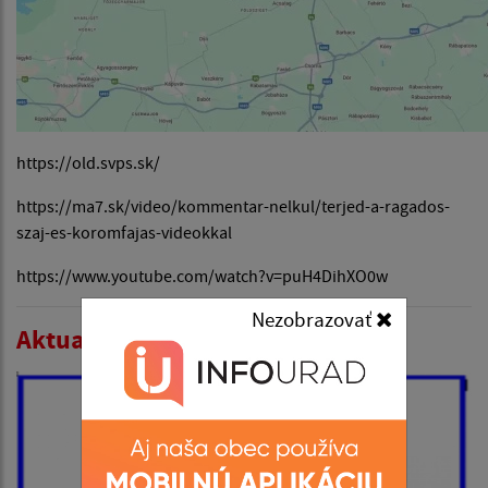
https://old.svps.sk/
https://ma7.sk/video/kommentar-nelkul/terjed-a-ragados-
szaj-es-koromfajas-videokkal
https://www.youtube.com/watch?v=puH4DihXO0w
Nezobrazovať
Aktualitások listája: