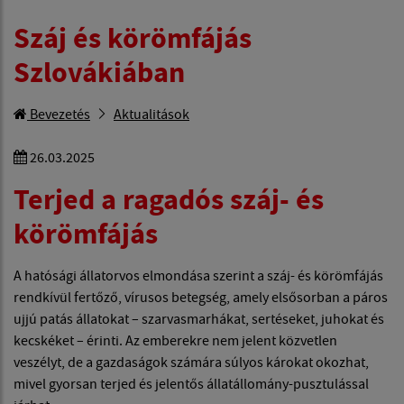
Száj és körömfájás
Szlovákiában
Bevezetés
Aktualitások
26.03.2025
Terjed a ragadós száj- és
körömfájás
A hatósági állatorvos elmondása szerint a száj- és körömfájás
rendkívül fertőző, vírusos betegség, amely elsősorban a páros
ujjú patás állatokat – szarvasmarhákat, sertéseket, juhokat és
kecskéket – érinti. Az emberekre nem jelent közvetlen
veszélyt, de a gazdaságok számára súlyos károkat okozhat,
mivel gyorsan terjed és jelentős állatállomány-pusztulással