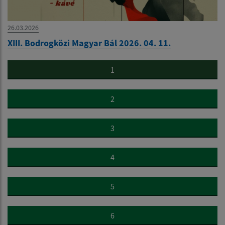
26.03.2026
XIII. Bodrogközi Magyar Bál 2026. 04. 11.
1
2
3
4
5
6