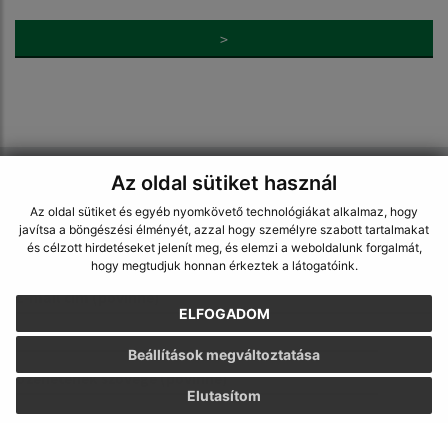
>
Napíšte nám:
Az oldal sütiket használ
Az oldal sütiket és egyéb nyomkövető technológiákat alkalmaz, hogy
Keresztnév (povinné)
javítsa a böngészési élményét, azzal hogy személyre szabott tartalmakat
és célzott hirdetéseket jelenít meg, és elemzi a weboldalunk forgalmát,
hogy megtudjuk honnan érkeztek a látogatóink.
E-mail cím (povinné)
ELFOGADOM
Beállítások megváltoztatása
Üzenetének szövege (povinné)
Elutasítom