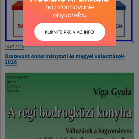
16.07.2026
Összevont önkormányzati és megyei választások-
2026