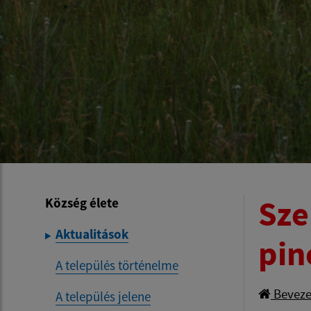
Sze
Község élete
Aktualitások
pin
A település történelme
Beveze
A település jelene