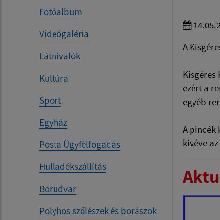
Fotóalbum
14.05.
Videógaléria
A Kisgére
Látnivalók
Kisgéres 
Kultúra
ezért a r
Sport
egyéb ren
Egyház
A pincék 
kivéve az
Posta Ügyfélfogadás
Hulladékszállítás
Aktua
Borudvar
Polyhos szőlészek és borászok