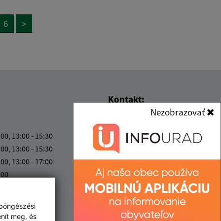
6
>
Kontakt:
Nezobrazovať
Obec (Kisgéres)
Obecný úrad (Kisgéres)
:00, 13:00 - 15:30
Družstevná 233
:00, 13:00 - 15:30
076 52 Malý Horeš
:00, 13:00 - 17:00
:00
info@malyhores.sk
:00
+421 56 628 53 70
 böngészési
IČO: 00331724
enít meg, és