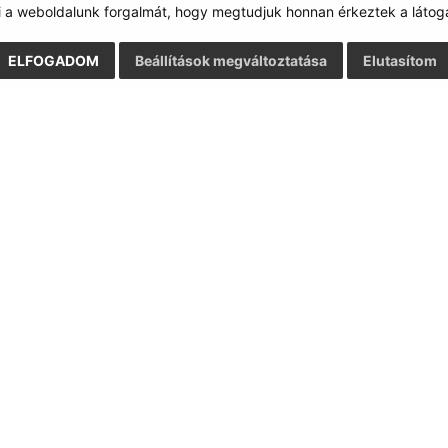
i a weboldalunk forgalmát, hogy megtudjuk honnan érkeztek a látoga
ELFOGADOM
Beállítások megváltoztatása
Elutasítom
Google reCaptcha Response
Üzenet küldése