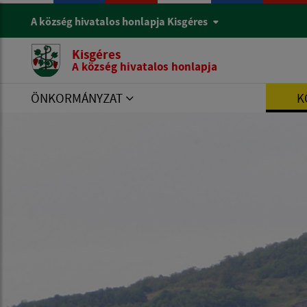
A község hivatalos honlapja Kisgéres
Kisgéres
A község hivatalos honlapja
ÖNKORMÁNYZAT
K