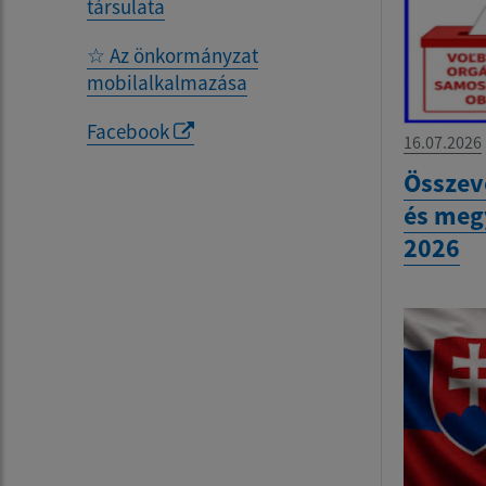
társulata
☆ Az önkormányzat
mobilalkalmazása
Facebook
16.07.2026
Összev
és meg
2026