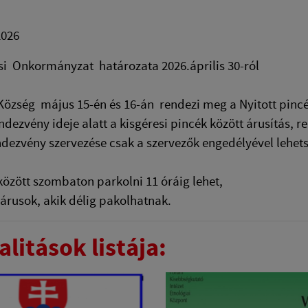
2026
si Onkormányzat határozata 2026.április 30-ról
Község május 15-én és 16-án rendezi meg a Nyitott pincé
endezvény ideje alatt a kisgéresi pincék között árusítás,
dezvény szervezése csak a szervezők engedélyével lehet
között szombaton parkolni 11 óráig lehet,
 árusok, akik délig pakolhatnak.
litások listája: