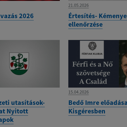
21.05.2026
vazás 2026
Értesítés- Kémeny
ellenőrzése
15.04.2026
eti utasítások-
Bedő Imre előadás
at Nyitott
Kisgéresben
apok