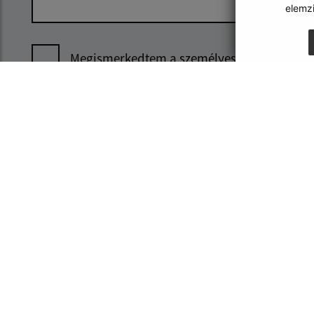
elemz
Megismerkedtem a
személyes adatok
feldolgozásával