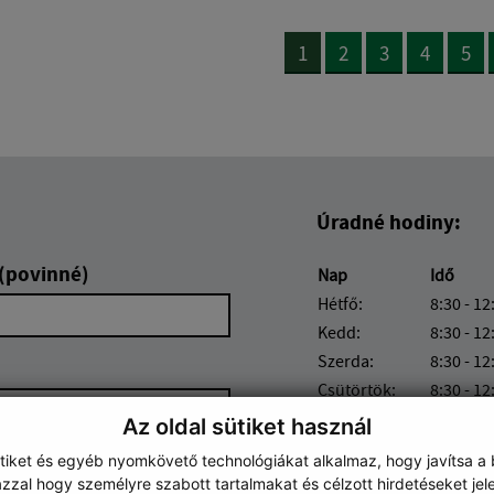
1
2
3
4
5
Úradné hodiny:
 (povinné)
Nap
Idő
Hétfő:
8:30 - 12
Kedd:
8:30 - 12
Szerda:
8:30 - 12
Csütörtök:
8:30 - 12
Péntek:
8:30 - 12
Az oldal sütiket használ
ütiket és egyéb nyomkövető technológiákat alkalmaz, hogy javítsa a
zzal hogy személyre szabott tartalmakat és célzott hirdetéseket jel