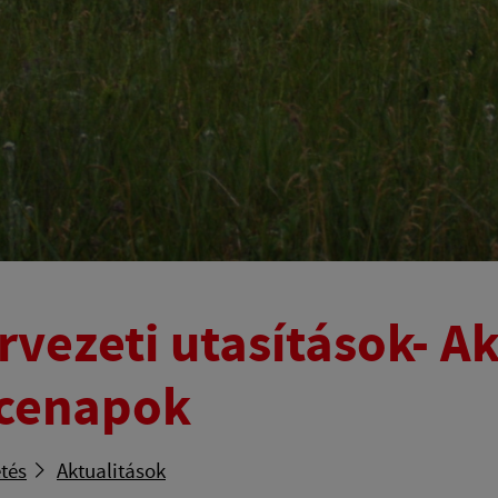
rvezeti utasítások- Ak
cenapok
tés
Aktualitások