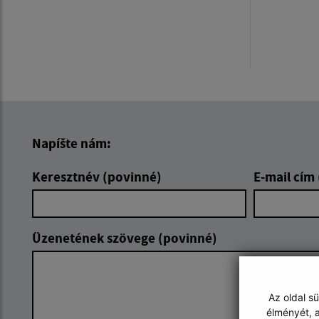
Napíšte nám:
Keresztnév (povinné)
E-mail cím
Üzenetének szövege (povinné)
Az oldal s
élményét, a