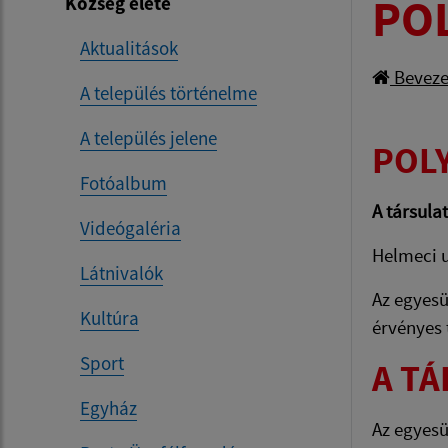
POL
Község élete
Aktualitások
Beveze
A település történelme
A település jelene
POLY
Fotóalbum
A társula
Videógaléria
Helmeci u
Látnivalók
Az egyesü
Kultúra
érvényes 
Sport
A TÁ
Egyház
Az egyesü