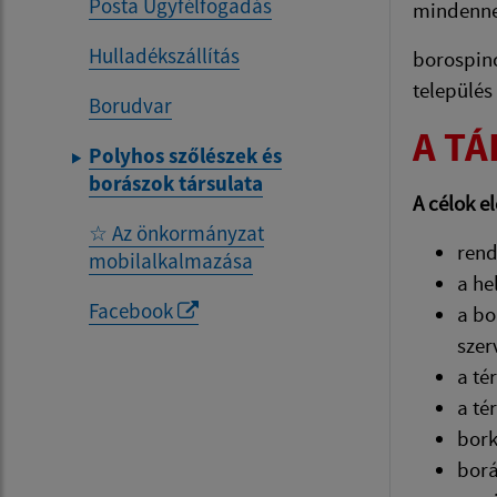
Posta Ügyfélfogadás
mindenne
Hulladékszállítás
borospinc
település
Borudvar
A T
Polyhos szőlészek és
borászok társulata
A célok e
☆ Az önkormányzat
rend
mobilalkalmazása
a he
Facebook
a bo
szer
a té
a té
bork
borá