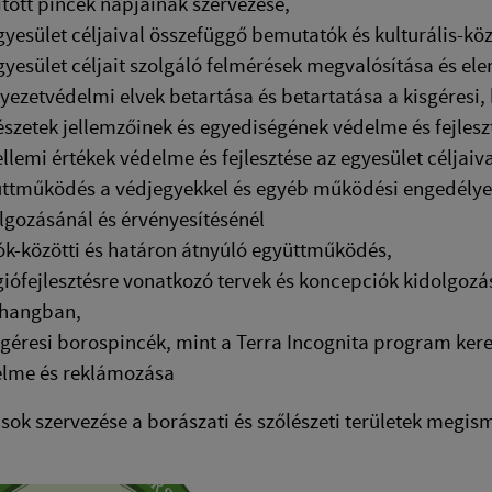
itott pincék napjainak szervezése,
gyesület céljaival összefüggő bemutatók és kulturális-kö
gyesület céljait szolgáló felmérések megvalósítása és el
yezetvédelmi elvek betartása és betartatása a kisgéresi, 
észetek jellemzőinek és egyediségének védelme és fejles
ellemi értékek védelme és fejlesztése az egyesület céljai
ttműködés a védjegyekkel és egyéb működési engedélyek
lgozásánál és érvényesítésénél
ók-közötti és határon átnyúló együttműködés,
giófejlesztésre vonatkozó tervek és koncepciók kidolgozá
zhangban,
sgéresi borospincék, mint a Terra Incognita program keret
lme és reklámozása
sok szervezése a borászati és szőlészeti területek megis