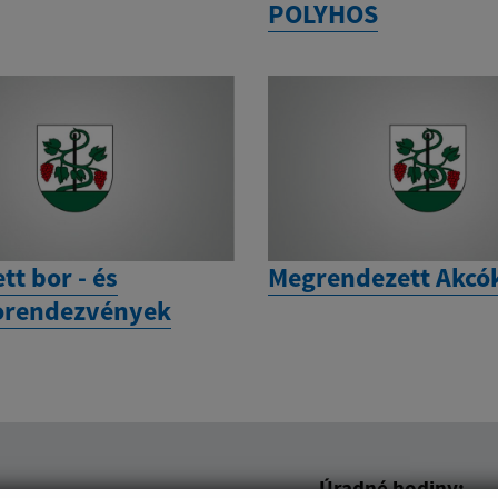
POLYHOS
tt bor - és
Megrendezett Akcó
orendezvények
Úradné hodiny: