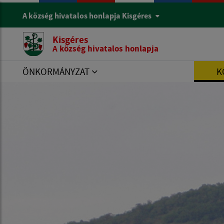
A község hivatalos honlapja Kisgéres
Kisgéres
A község hivatalos honlapja
ÖNKORMÁNYZAT
K