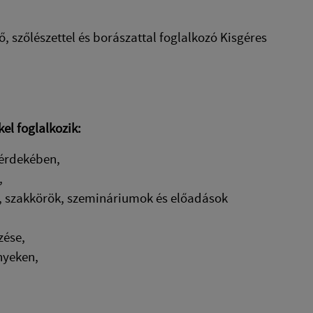
szőlészettel és borászattal foglalkozó Kisgéres
el foglalkozik:
 érdekében,
,
ok, szakkörök, szemináriumok és előadások
zése,
nyeken,