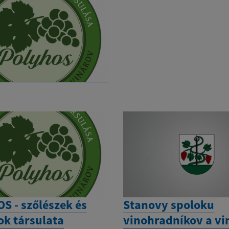
S - szőlészek és
Stanovy spoloku
ok társulata
vinohradníkov a vi