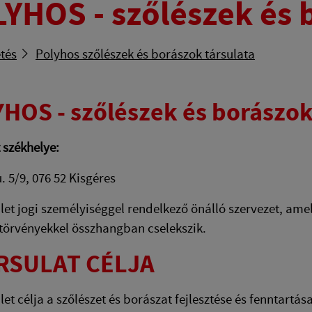
YHOS - szőlészek és 
tés
Polyhos szőlészek és borászok társulata
HOS - szőlészek és borászok
t székhelye:
. 5/9, 076 52 Kisgéres
let jogi személyiséggel rendelkező önálló szervezet, am
törvényekkel összhangban cselekszik.
RSULAT CÉLJA
let célja a szőlészet és borászat fejlesztése és fenntartás