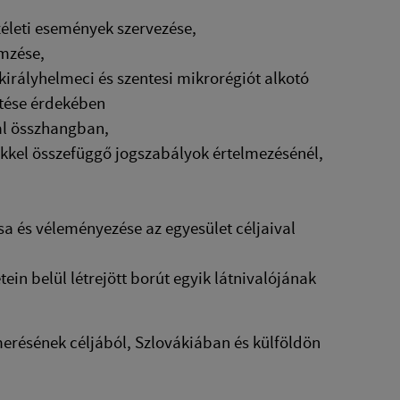
zéleti események szervezése,
emzése,
királyhelmeci és szentesi mikrorégiót alkotó
ztése érdekében
val összhangban,
kel összefüggő jogszabályok értelmezésénél,
sa és véleményezése az egyesület céljaival
ein belül létrejött borút egyik látnivalójának
merésének céljából, Szlovákiában és külföldön