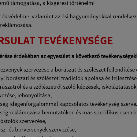
mű támogatása, a kisgéresi történelmi
ék védelme, valamint az ősi hagyományokkal rendelkező, 
 reklámozása.
ÁRSULAT TEVÉKENYSÉGE
lérése érdekében az egyesület a következő tevékenységekk
ezvények szervezése a borászat és szőlészet fellendítése
lyi borászati és szőlészeti tradíciók ápolása és fejlesztése
rászatról és a szőlészetről szóló képzések, iskoláztatás
vezése, lebonyolítása,
rség idegenforgalommal kapcsolatos tevékenység szerve
rség reklámozása bemutatókon és más specifikus esemé
óstolók szervezése,
sz- és borversenyek szervezése,