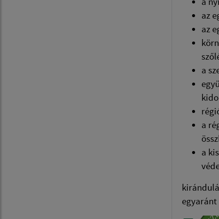
a ny
az e
az e
körn
szől
a sz
együ
kido
régi
a ré
öss
a ki
véde
kirándulá
egyaránt