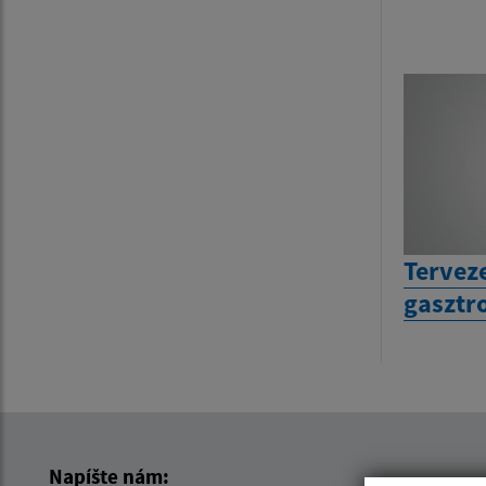
Terveze
gasztr
Napíšte nám: