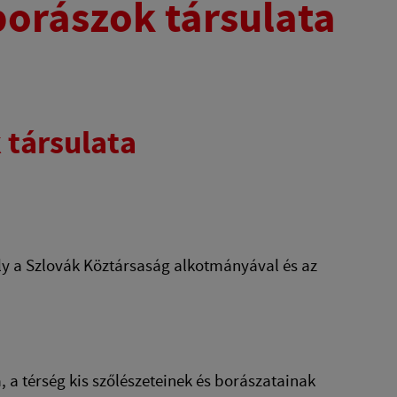
borászok társulata
 társulata
ely a Szlovák Köztársaság alkotmányával és az
a, a térség kis szőlészeteinek és borászatainak