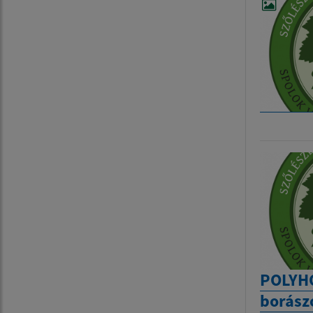
POLYHO
borász