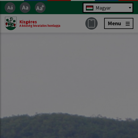
Jazyk
Magyar
Kisgéres
Menu
A község hivatalos honlapja