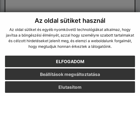
Az oldal sütiket használ
Az oldal sütiket és egyéb nyomkövető technológiákat alkalmaz, hogy
javítsa a böngészési élményét, azzal hogy személyre szabott tartalmakat
Megismerkedtem a
személyes adatok
és célzott hirdetéseket jelenít meg, és elemzi a weboldalunk forgalmát,
feldolgozásával
hogy megtudjuk honnan érkeztek a látogatóink.
Google reCaptcha Response
ELFOGADOM
Üzenet küldése
Beállítások megváltoztatása
Elutasítom
Úradné hodiny:
Nap
Idő
Hétfő:
8:30 - 12:00, 13:00 - 15:30
Kedd:
8:30 - 12:00, 13:00 - 15:30
Szerda:
8:30 - 12:00, 13:00 - 17:00
Csütörtök:
8:30 - 12:00