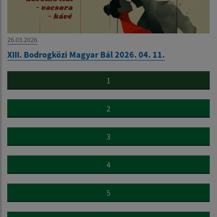
26.03.2026
XIII. Bodrogközi Magyar Bál 2026. 04. 11.
1
2
3
4
5