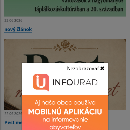
22.06.2026
nový článok
Nezobrazovať
22.06.2026
Pest megér egy estet