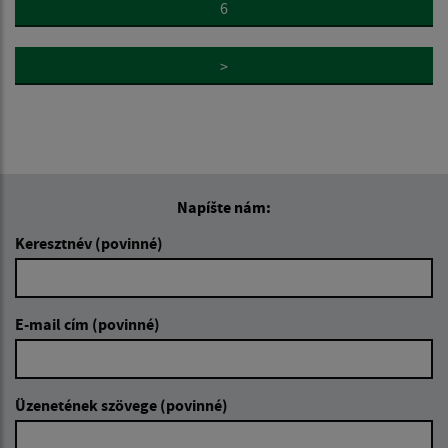
6
>
Napíšte nám:
Keresztnév (povinné)
E-mail cím (povinné)
Üzenetének szövege (povinné)