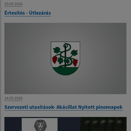
20.05.2026
Értesítés - Útlezárás
14.05.2026
Szervezeti utasítások- Akácillat Nyitott pincenapok