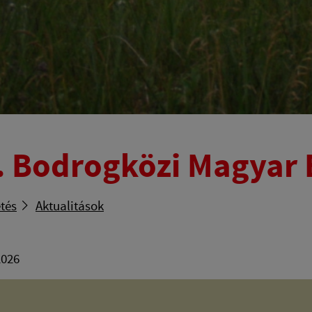
I. Bodrogközi Magyar B
tés
Aktualitások
2026