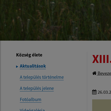
XII
Község élete
Aktualitások
Beveze
A település történelme
A település jelene
26.03.
Fotóalbum
Videógaléria