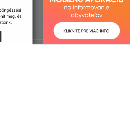
 böngészési
enít meg, és
tóink.