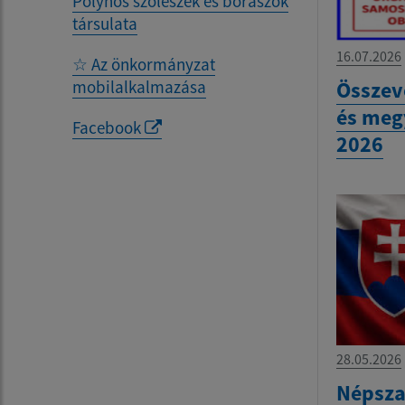
Polyhos szőlészek és borászok
társulata
16.07.2026
☆ Az önkormányzat
mobilalkalmazása
Összev
és meg
Facebook
2026
28.05.2026
Népsza