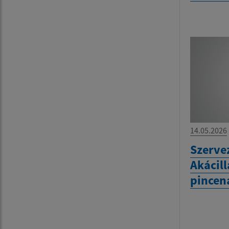
14.05.2026
Szervez
Akácill
pincen