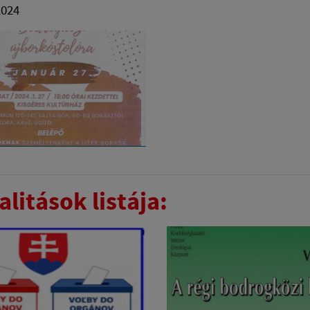
2024
litások listája: