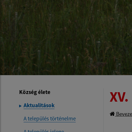
XV.
Község élete
Aktualitások
Beveze
A település történelme
A település jelene