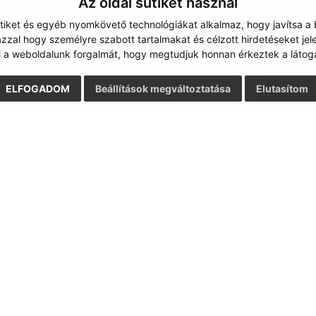
Az oldal sütiket használ
Google reCaptcha Response
Üzenet küldése
ütiket és egyéb nyomkövető technológiákat alkalmaz, hogy javítsa a
zzal hogy személyre szabott tartalmakat és célzott hirdetéseket jel
i a weboldalunk forgalmát, hogy megtudjuk honnan érkeztek a látoga
ELFOGADOM
Beállítások megváltoztatása
Elutasítom