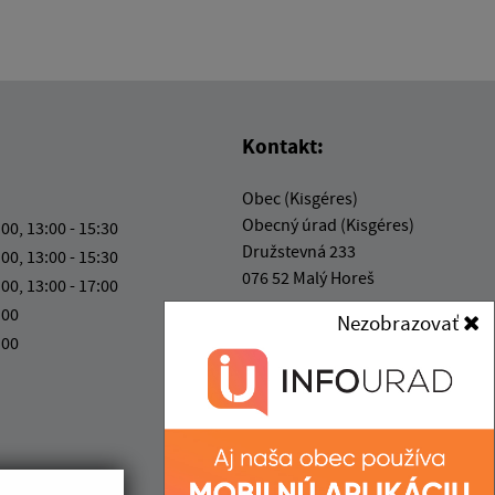
Kontakt:
Obec (Kisgéres)
Obecný úrad (Kisgéres)
:00, 13:00 - 15:30
Družstevná 233
:00, 13:00 - 15:30
076 52 Malý Horeš
:00, 13:00 - 17:00
:00
Nezobrazovať
info@malyhores.sk
:00
+421 56 628 53 70
IČO: 00331724