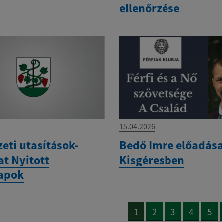
ellenőrzése
15.04.2026
eti utasítások-
Bedő Imre előadás
at Nyitott
Kisgéresben
apok
1
2
3
4
5