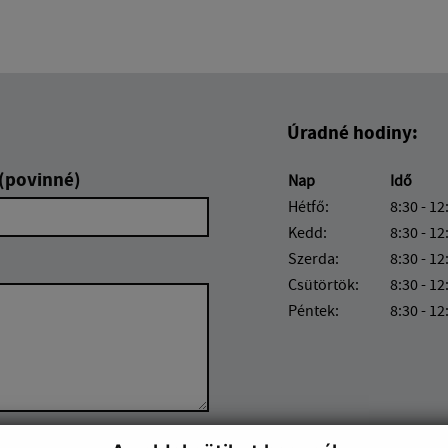
Úradné hodiny:
 (povinné)
Nap
Idő
Hétfő:
8:30 - 12
Kedd:
8:30 - 12
Szerda:
8:30 - 12
Csütörtök:
8:30 - 12
Péntek:
8:30 - 12