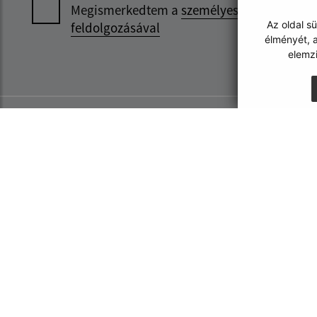
Megismerkedtem a
személyes adatok
Az oldal s
feldolgozásával
élményét, a
elemz