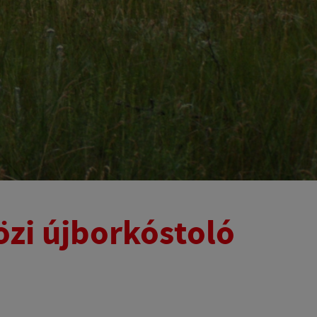
özi újborkóstoló