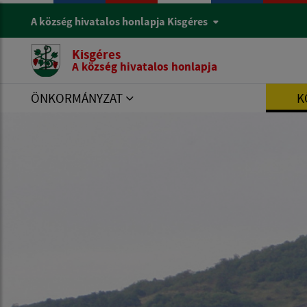
A község hivatalos honlapja Kisgéres
Kisgéres
A község hivatalos honlapja
ÖNKORMÁNYZAT
K