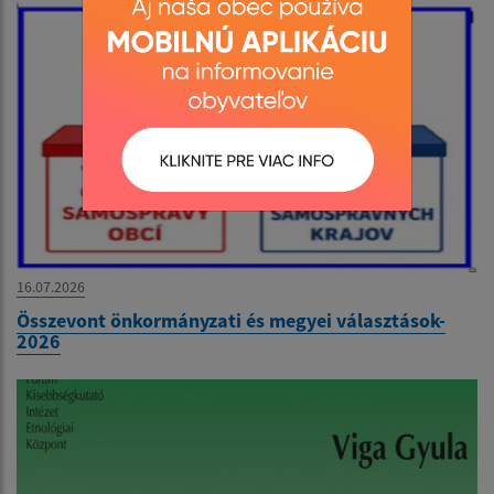
16.07.2026
Összevont önkormányzati és megyei választások-
2026