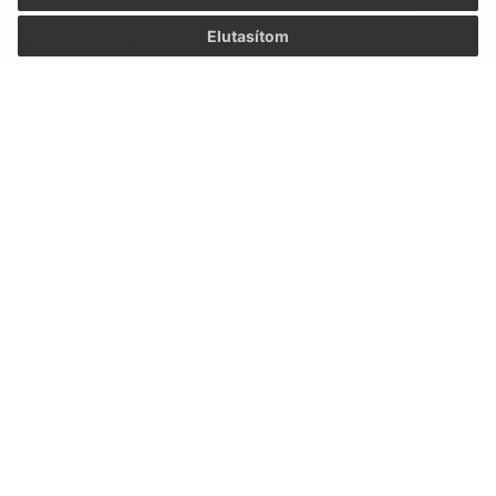
Elutasítom
Üzenetének szövege (povinné)
Megismerkedtem a
személyes adatok
feldolgozásával
Google reCaptcha Response
Üzenet küldése
Úradné hodiny:
Nap
Idő
Hétfő:
8:30 - 12:00, 13:00 - 15:30