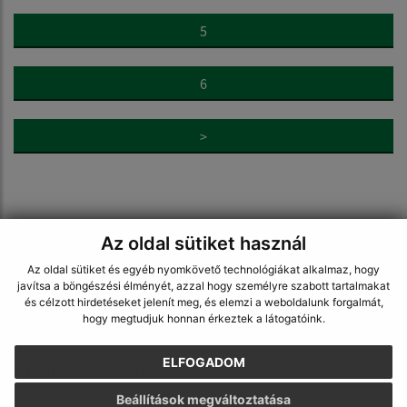
5
6
>
Az oldal sütiket használ
Napíšte nám:
Az oldal sütiket és egyéb nyomkövető technológiákat alkalmaz, hogy
javítsa a böngészési élményét, azzal hogy személyre szabott tartalmakat
Keresztnév (povinné)
és célzott hirdetéseket jelenít meg, és elemzi a weboldalunk forgalmát,
hogy megtudjuk honnan érkeztek a látogatóink.
ELFOGADOM
E-mail cím (povinné)
Beállítások megváltoztatása