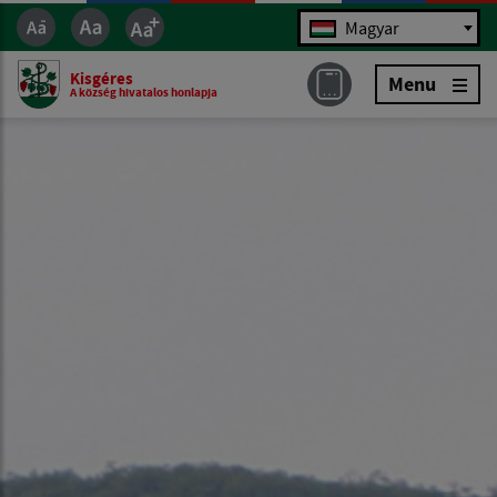
Jazyk
Magyar
Kisgéres
Menu
A község hivatalos honlapja