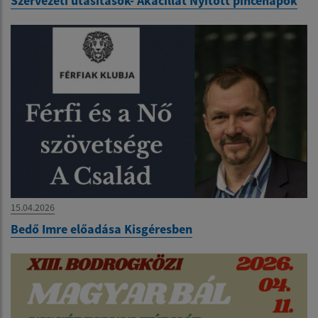
Szervezeti utasítások- Akácillat Nyitott pincenapok
15.04.2026
Bedő Imre előadása Kisgéresben