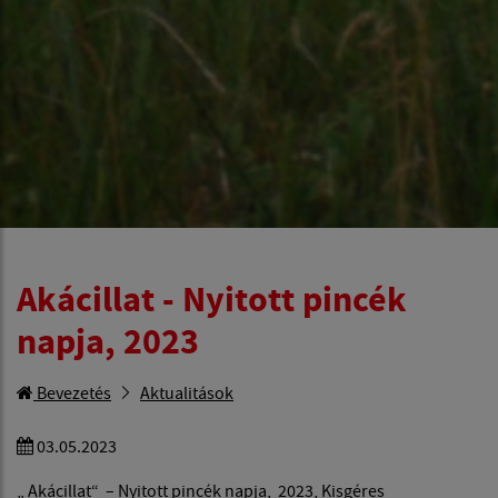
Akácillat - Nyitott pincék
napja, 2023
Bevezetés
Aktualitások
03.05.2023
„ Akácillat“ – Nyitott pincék napja, 2023, Kisgéres