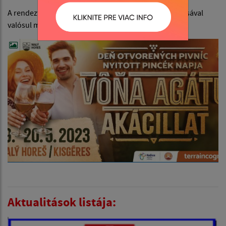
A rendezvény a Kassa önkormányzati vidék támogatásával
valósul meg a Terra Incognita programból
Aktualitások listája: