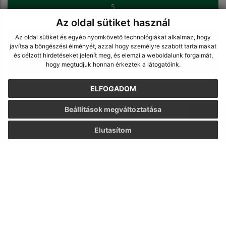
5
Az oldal sütiket használ
6
Az oldal sütiket és egyéb nyomkövető technológiákat alkalmaz, hogy
javítsa a böngészési élményét, azzal hogy személyre szabott tartalmakat
és célzott hirdetéseket jelenít meg, és elemzi a weboldalunk forgalmát,
>
hogy megtudjuk honnan érkeztek a látogatóink.
ELFOGADOM
Beállítások megváltoztatása
Elutasítom
Napíšte nám:
Keresztnév (povinné)
E-mail cím (povinné)