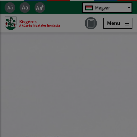
Jazyk
Magyar
Kisgéres
Menu
A község hivatalos honlapja