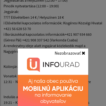
Jegyvásárlás a helyszínen (12:00 – 17:00)
Pincék nyitvatartása (12:00 – 19:00)
Jegyárak:
???? Elővételben 14 € / Helyszínen 18 €
ℹ Elővétellel kapcsolatos információk: Kisgéresi Községi Hivatal
+421 56 628 53 70
ℹ Borászokkal kapcsolatos információk+421 907 934 660
(Géresi Pál) +421 908 337 542 (Varkonda Csaba)
A rendezvény ideje alatt ingajárat közlekedik majd a
Nagygéresi Vasútállomásról, napi 2x
Nezobrazovať
Különjáratok:
Vonatok érkezése Kassáról:
12:31 - Nagygéres vasútállomás - Kisgéres pincék köze
Indulás a vonathoz Kassára:
19:21 – Kisgéres pincék köze - Nagygéres vasútállomás