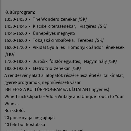
Kultúrprogram:
13:30-14:30 - The Wonders zenekar /SK/
14:30-14:45 - Kiscike citerazenekar, Kisgéres /SK/
14:45-15:00 - Ünnepélyes megnyitó
15:00-16:00 - Tokajská cimbaľovka, Terebes /SK/
16:00-17:00 - Vikidál Gyula és Homonyik Sándor énekesek
/HU/
17:00-18:00 - Jurošik folklór együttes, Nagymihály /SK/
18:00-19:00 - Metro trio zenekar /SK/
A rendezvény alatt a látogatók részére lesz étel és ital kínálat,
gyerekprogramok, népművészeti vásár
BELÉPÉS A KULTÚRPROGRAMRA DÍJTALAN (ingyenes)
Wine Truck Cliparts - Add a Vintage and Unique Touch to Your
Wine ...
Borkśtoló:
20 pince nyitja meg ajtaját
40 féle bor kóstolása