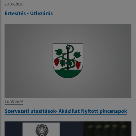
20.05.2026
Értesítés - Útlezárás
14.05.2026
Szervezeti utasítások- Akácillat Nyitott pincenapok