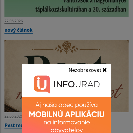
22.06.2026
nový článok
Nezobrazovať
22.06.2026
Pest megér egy estet