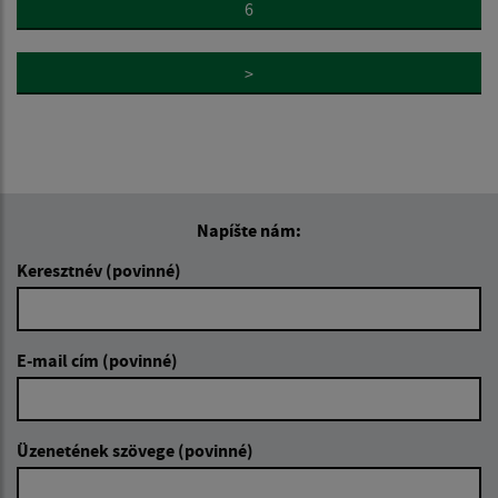
6
>
Napíšte nám:
Keresztnév (povinné)
E-mail cím (povinné)
Üzenetének szövege (povinné)