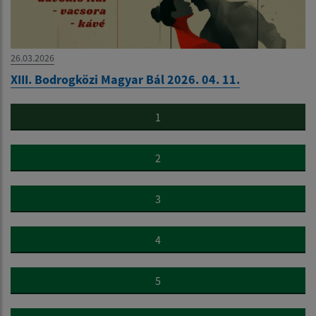
26.03.2026
XIII. Bodrogközi Magyar Bál 2026. 04. 11.
1
2
3
4
5