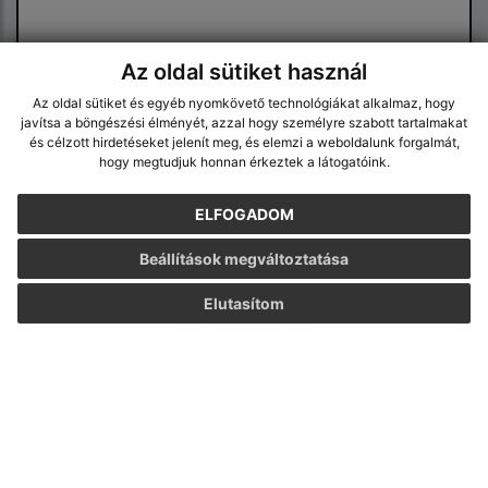
Az oldal sütiket használ
Az oldal sütiket és egyéb nyomkövető technológiákat alkalmaz, hogy
javítsa a böngészési élményét, azzal hogy személyre szabott tartalmakat
Megismerkedtem a
személyes adatok
és célzott hirdetéseket jelenít meg, és elemzi a weboldalunk forgalmát,
feldolgozásával
hogy megtudjuk honnan érkeztek a látogatóink.
Google reCaptcha Response
ELFOGADOM
Üzenet küldése
Beállítások megváltoztatása
Elutasítom
Úradné hodiny:
Nap
Idő
Hétfő:
8:30 - 12:00, 13:00 - 15:30
Kedd:
8:30 - 12:00, 13:00 - 15:30
Szerda:
8:30 - 12:00, 13:00 - 17:00
Csütörtök:
8:30 - 12:00