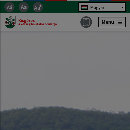
Jazyk
Magyar
Kisgéres
Menu
A község hivatalos honlapja