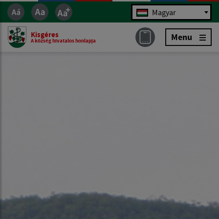
Jazyk
Magyar
Kisgéres
Menu
A község hivatalos honlapja