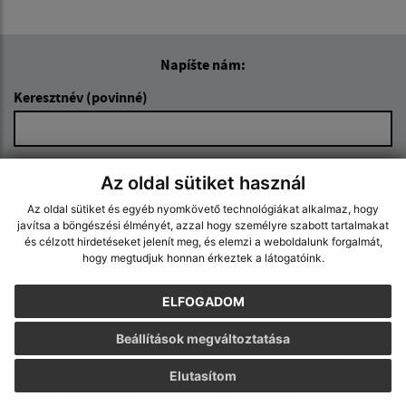
Napíšte nám:
Keresztnév (povinné)
E-mail cím (povinné)
Az oldal sütiket használ
Az oldal sütiket és egyéb nyomkövető technológiákat alkalmaz, hogy
javítsa a böngészési élményét, azzal hogy személyre szabott tartalmakat
Üzenetének szövege (povinné)
és célzott hirdetéseket jelenít meg, és elemzi a weboldalunk forgalmát,
hogy megtudjuk honnan érkeztek a látogatóink.
ELFOGADOM
Beállítások megváltoztatása
Elutasítom
Megismerkedtem a
személyes adatok