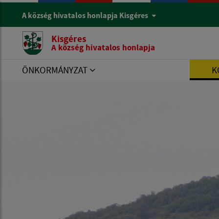
A község hivatalos honlapja Kisgéres
Kisgéres
A község hivatalos honlapja
ÖNKORMÁNYZAT
K