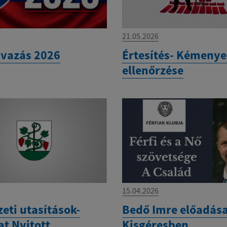
21.05.2026
vazás 2026
Értesítés- Kémeny
ellenőrzése
15.04.2026
eti utasítások-
Bedő Imre előadás
at Nyitott
Kisgéresben