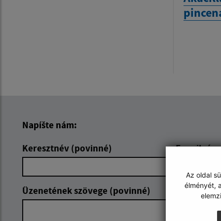
pincen
Napíšte nám:
Keresztnév (povinné)
E-mail cím
Az oldal s
élményét, a
Üzenetének szövege (povinné)
elemz