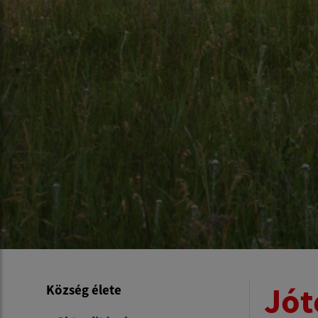
Jót
Község élete