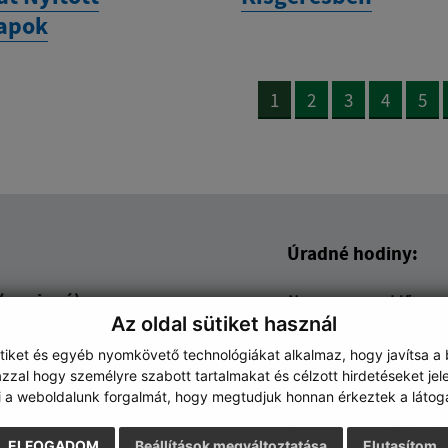
apok
1
2
3
4
5
Úradné hodiny:
 (povinné)
Nap
Idő
Az oldal sütiket használ
Hétfő:
8:30 - 12
Kedd:
8:30 - 12
ütiket és egyéb nyomkövető technológiákat alkalmaz, hogy javítsa a
zzal hogy személyre szabott tartalmakat és célzott hirdetéseket jel
Szerda:
8:30 - 12
i a weboldalunk forgalmát, hogy megtudjuk honnan érkeztek a látoga
Csütörtök:
8:30 - 12
Péntek:
8:30 - 12
ELFOGADOM
Beállítások megváltoztatása
Elutasítom