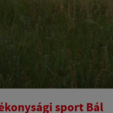
ékonysági sport Bál