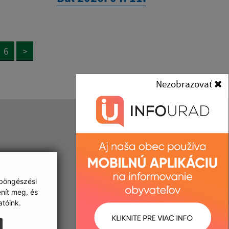
6
>
Nezobrazovať
Kontakt:
Obec (Kisgéres)
Obecný úrad (Kisgéres)
:00, 13:00 - 15:30
Družstevná 233
:00, 13:00 - 15:30
 böngészési
076 52 Malý Horeš
enít meg, és
:00, 13:00 - 17:00
tóink.
:00
info@malyhores.sk
:00
+421 56 628 53 70