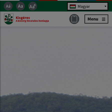
Jazyk
Magyar
Kisgéres
Menu
A község hivatalos honlapja