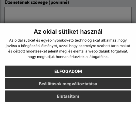
Üzenetének szövege (povinné)
Az oldal sütiket használ
Az oldal sütiket és egyéb nyomkövető technológiákat alkalmaz, hogy
javítsa a böngészési élményét, azzal hogy személyre szabott tartalmakat
és célzott hirdetéseket jelenít meg, és elemzi a weboldalunk forgalmát,
Megismerkedtem a
személyes adatok
hogy megtudjuk honnan érkeztek a látogatóink.
feldolgozásával
ELFOGADOM
Google reCaptcha Response
Üzenet küldése
Beállítások megváltoztatása
Elutasítom
Úradné hodiny:
Nap
Idő
Hétfő:
8:30 - 12:00, 13:00 - 15:30
Kedd:
8:30 - 12:00, 13:00 - 15:30