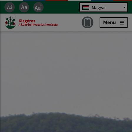
Jazyk
Magyar
Kisgéres
Menu
A község hivatalos honlapja