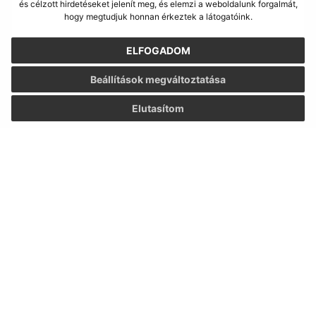
és célzott hirdetéseket jelenít meg, és elemzi a weboldalunk forgalmát,
hogy megtudjuk honnan érkeztek a látogatóink.
ELFOGADOM
Megismerkedtem a
személyes adatok
Beállítások megváltoztatása
feldolgozásával
Elutasítom
Google reCaptcha Response
Üzenet küldése
Úradné hodiny:
Nap
Idő
Hétfő:
8:30 - 12:00, 13:00 - 15:30
Kedd:
8:30 - 12:00, 13:00 - 15:30
Szerda:
8:30 - 12:00, 13:00 - 17:00
Csütörtök:
8:30 - 12:00
Péntek:
8:30 - 12:00