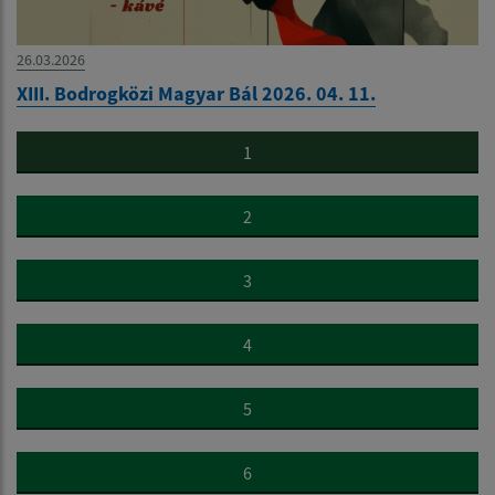
26.03.2026
XIII. Bodrogközi Magyar Bál 2026. 04. 11.
1
2
3
4
5
6