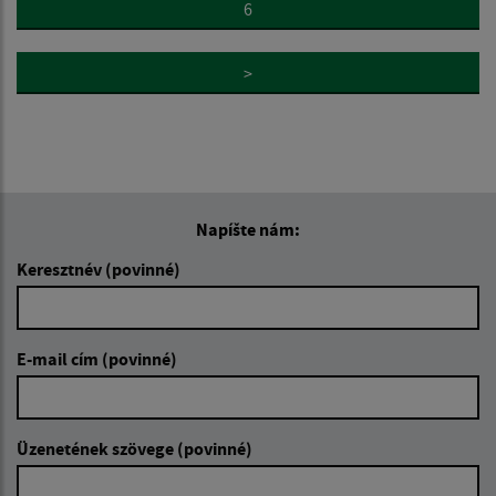
6
>
Napíšte nám:
Keresztnév (povinné)
E-mail cím (povinné)
Üzenetének szövege (povinné)