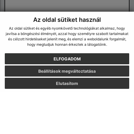
Az oldal sütiket használ
Az oldal sütiket és egyéb nyomkövető technológiákat alkalmaz, hogy
javítsa a böngészési élményét, azzal hogy személyre szabott tartalmakat
Megismerkedtem a
személyes adatok
és célzott hirdetéseket jelenít meg, és elemzi a weboldalunk forgalmát,
feldolgozásával
hogy megtudjuk honnan érkeztek a látogatóink.
Google reCaptcha Response
ELFOGADOM
Üzenet küldése
Beállítások megváltoztatása
Elutasítom
Úradné hodiny:
Nap
Idő
Hétfő:
8:30 - 12:00, 13:00 - 15:30
Kedd:
8:30 - 12:00, 13:00 - 15:30
Szerda:
8:30 - 12:00, 13:00 - 17:00
Csütörtök:
8:30 - 12:00