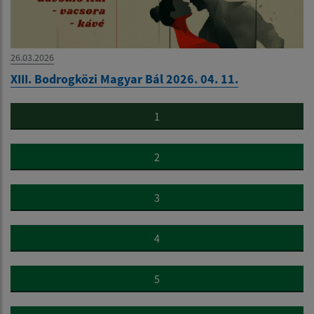
26.03.2026
XIII. Bodrogközi Magyar Bál 2026. 04. 11.
1
2
3
4
5