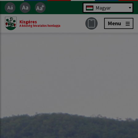
Jazyk
Magyar
Kisgéres
Menu
A község hivatalos honlapja