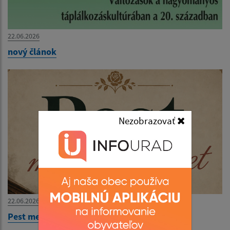
22.06.2026
nový článok
Nezobrazovať
22.06.2026
Pest megér egy estet