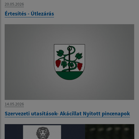
20.05.2026
Értesítés - Útlezárás
14.05.2026
Szervezeti utasítások- Akácillat Nyitott pincenapok