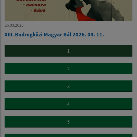
26.03.2026
XIII. Bodrogközi Magyar Bál 2026. 04. 11.
1
2
3
4
5