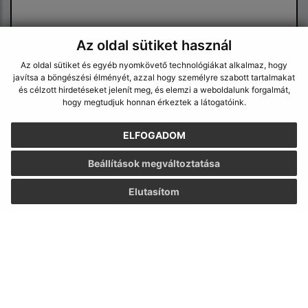
Az oldal sütiket használ
Az oldal sütiket és egyéb nyomkövető technológiákat alkalmaz, hogy
javítsa a böngészési élményét, azzal hogy személyre szabott tartalmakat
Megismerkedtem a
személyes adatok
és célzott hirdetéseket jelenít meg, és elemzi a weboldalunk forgalmát,
feldolgozásával
hogy megtudjuk honnan érkeztek a látogatóink.
Google reCaptcha Response
ELFOGADOM
Üzenet küldése
Beállítások megváltoztatása
Elutasítom
Úradné hodiny:
Nap
Idő
Hétfő:
8:30 - 12:00, 13:00 - 15:30
Kedd:
8:30 - 12:00, 13:00 - 15:30
Szerda:
8:30 - 12:00, 13:00 - 17:00
Csütörtök:
8:30 - 12:00