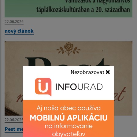
22.06.2026
nový článok
Nezobrazovať
22.06.2026
Pest megér egy estet