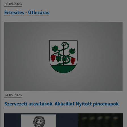
20.05.2026
Értesítés - Útlezárás
14.05.2026
Szervezeti utasítások- Akácillat Nyitott pincenapok