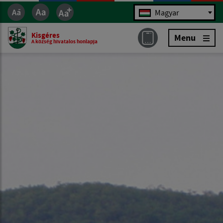
Jazyk
Magyar
Kisgéres
Menu
A község hivatalos honlapja