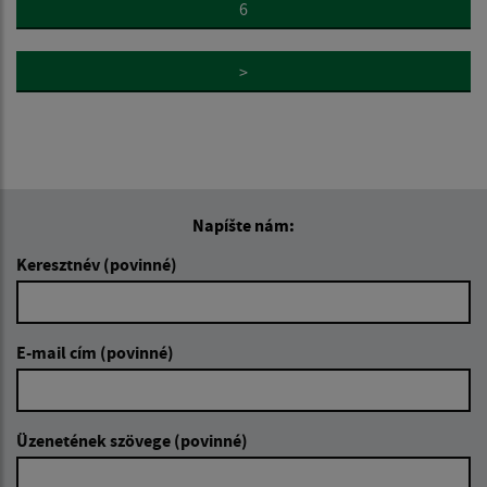
6
>
Napíšte nám:
Keresztnév (povinné)
E-mail cím (povinné)
Üzenetének szövege (povinné)