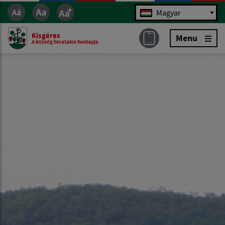
Jazyk
Magyar
Kisgéres
Menu
A község hivatalos honlapja