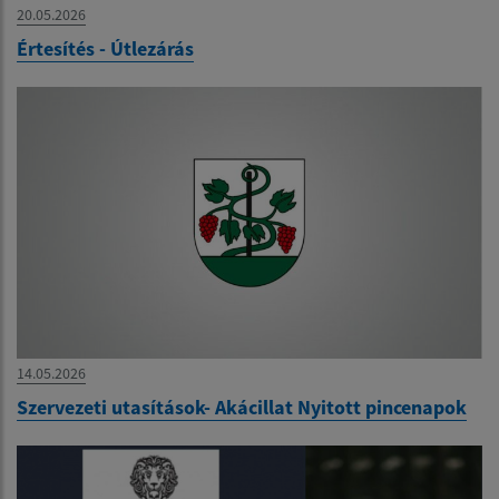
20.05.2026
Értesítés - Útlezárás
14.05.2026
Szervezeti utasítások- Akácillat Nyitott pincenapok