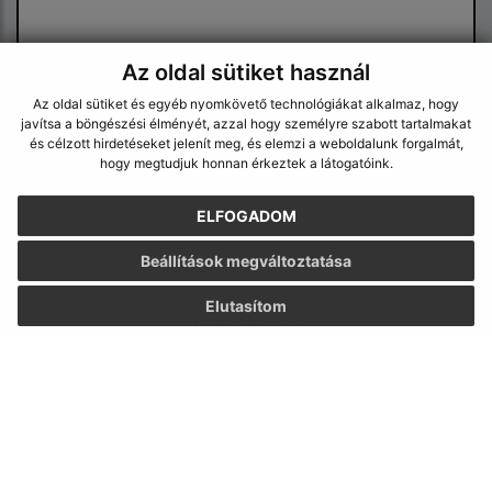
Az oldal sütiket használ
Az oldal sütiket és egyéb nyomkövető technológiákat alkalmaz, hogy
javítsa a böngészési élményét, azzal hogy személyre szabott tartalmakat
Megismerkedtem a
személyes adatok
és célzott hirdetéseket jelenít meg, és elemzi a weboldalunk forgalmát,
feldolgozásával
hogy megtudjuk honnan érkeztek a látogatóink.
Google reCaptcha Response
ELFOGADOM
Üzenet küldése
Beállítások megváltoztatása
Elutasítom
Úradné hodiny:
Nap
Idő
Hétfő:
8:30 - 12:00, 13:00 - 15:30
Kedd:
8:30 - 12:00, 13:00 - 15:30
Szerda:
8:30 - 12:00, 13:00 - 17:00
Csütörtök:
8:30 - 12:00