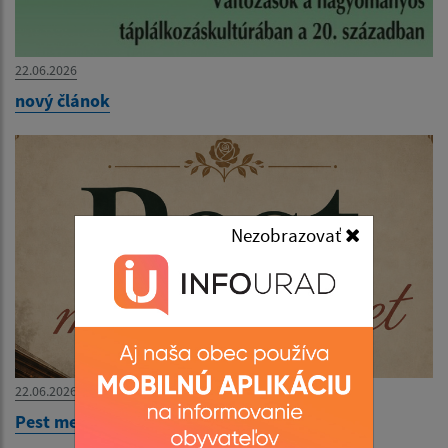
22.06.2026
nový článok
Nezobrazovať
22.06.2026
Pest megér egy estet