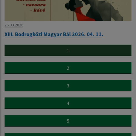
26.03.2026
XIII. Bodrogközi Magyar Bál 2026. 04. 11.
1
2
3
4
5