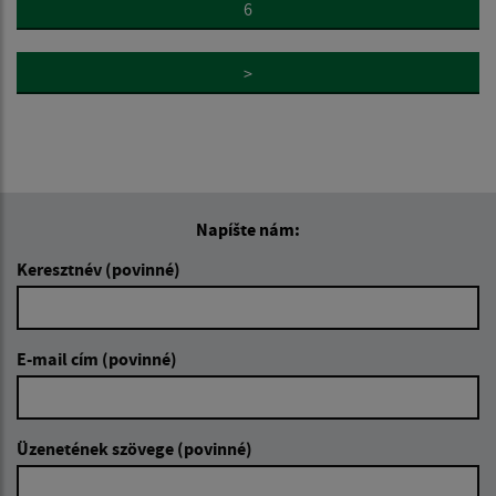
6
>
Napíšte nám:
Keresztnév (povinné)
E-mail cím (povinné)
Üzenetének szövege (povinné)