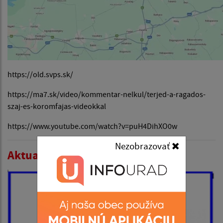
https://old.svps.sk/
https://ma7.sk/video/kommentar-nelkul/terjed-a-ragados-
szaj-es-koromfajas-videokkal
https://www.youtube.com/watch?v=puH4DihXO0w
Nezobrazovať
Aktualitások listája: