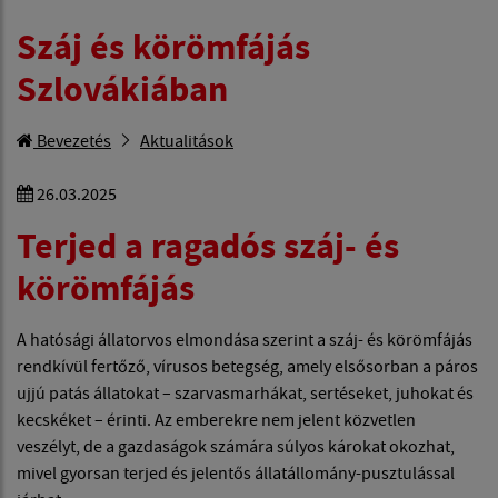
Száj és körömfájás
Szlovákiában
Bevezetés
Aktualitások
26.03.2025
Terjed a ragadós száj- és
körömfájás
A hatósági állatorvos elmondása szerint a száj- és körömfájás
rendkívül fertőző, vírusos betegség, amely elsősorban a páros
ujjú patás állatokat – szarvasmarhákat, sertéseket, juhokat és
kecskéket – érinti. Az emberekre nem jelent közvetlen
veszélyt, de a gazdaságok számára súlyos károkat okozhat,
mivel gyorsan terjed és jelentős állatállomány-pusztulással