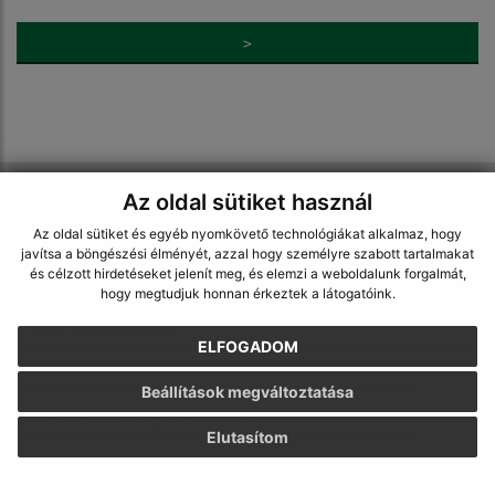
>
Napíšte nám:
Az oldal sütiket használ
Az oldal sütiket és egyéb nyomkövető technológiákat alkalmaz, hogy
Keresztnév (povinné)
javítsa a böngészési élményét, azzal hogy személyre szabott tartalmakat
és célzott hirdetéseket jelenít meg, és elemzi a weboldalunk forgalmát,
hogy megtudjuk honnan érkeztek a látogatóink.
E-mail cím (povinné)
ELFOGADOM
Beállítások megváltoztatása
Üzenetének szövege (povinné)
Elutasítom