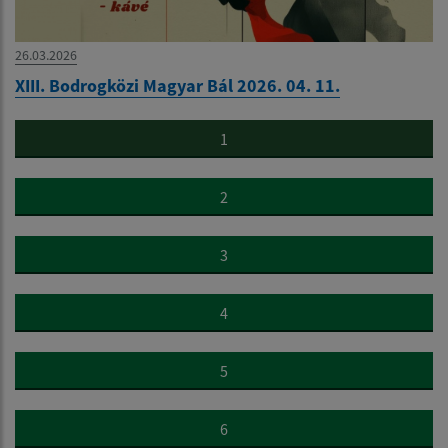
26.03.2026
XIII. Bodrogközi Magyar Bál 2026. 04. 11.
1
2
3
4
5
6