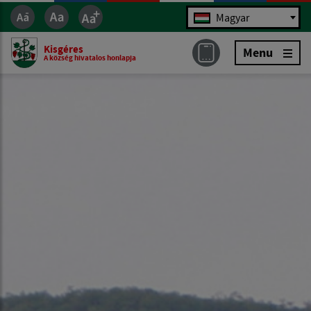
Jazyk
Magyar
Kisgéres
Menu
A község hivatalos honlapja