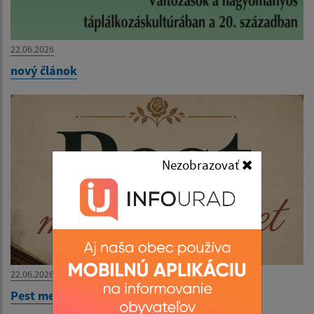
22.06.2026
nový článok
Nezobrazovať
22.06.2026
Pest megér egy estet