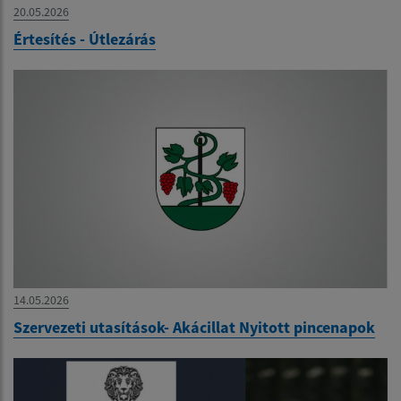
20.05.2026
Értesítés - Útlezárás
14.05.2026
Szervezeti utasítások- Akácillat Nyitott pincenapok