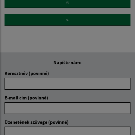
6
>
Napíšte nám:
Keresztnév (povinné)
E-mail cím (povinné)
Üzenetének szövege (povinné)