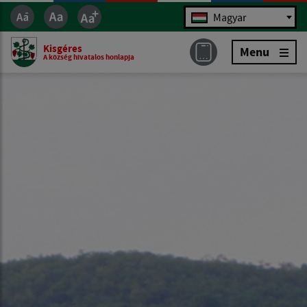
Jazyk
Magyar
Kisgéres
Menu
A község hivatalos honlapja