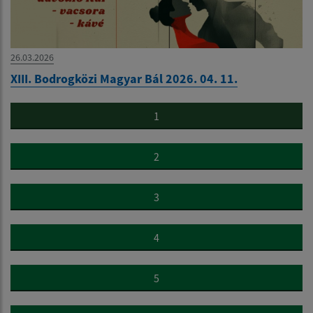
26.03.2026
XIII. Bodrogközi Magyar Bál 2026. 04. 11.
1
2
3
4
5