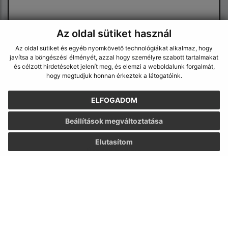
Az oldal sütiket használ
Az oldal sütiket és egyéb nyomkövető technológiákat alkalmaz, hogy
javítsa a böngészési élményét, azzal hogy személyre szabott tartalmakat
Megismerkedtem a
személyes adatok
és célzott hirdetéseket jelenít meg, és elemzi a weboldalunk forgalmát,
feldolgozásával
hogy megtudjuk honnan érkeztek a látogatóink.
Google reCaptcha Response
ELFOGADOM
Üzenet küldése
Beállítások megváltoztatása
Elutasítom
Úradné hodiny:
Nap
Idő
Hétfő:
8:30 - 12:00, 13:00 - 15:30
Kedd:
8:30 - 12:00, 13:00 - 15:30
Szerda:
8:30 - 12:00, 13:00 - 17:00
Csütörtök:
8:30 - 12:00