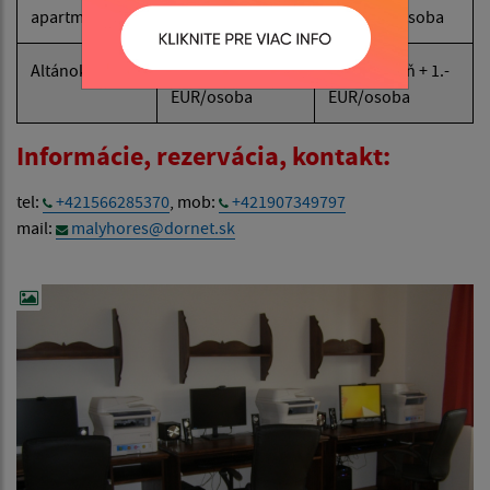
apartmáne
EUR/noc/osoba
EUR/noc/osoba
Altánok
20-EUR/deň + 1.-
20-EUR/deň + 1.-
EUR/osoba
EUR/osoba
Informácie, rezervácia, kontakt:
tel:
+421566285370
, mob:
+421907349797
mail:
malyhores@dornet.sk