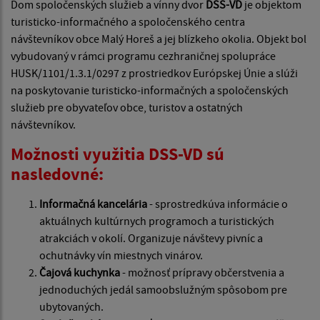
Dom spoločenských služieb a vínny dvor
DSS-VD
je objektom
turisticko-informačného a spoločenského centra
návštevníkov obce Malý Horeš a jej blízkeho okolia. Objekt bol
vybudovaný v rámci programu cezhraničnej spolupráce
HUSK/1101/1.3.1/0297 z prostriedkov Európskej Únie a slúži
na poskytovanie turisticko-informačných a spoločenských
služieb pre obyvateľov obce, turistov a ostatných
návštevníkov.
Možnosti využitia DSS-VD sú
nasledovné:
Informačná kancelária
- sprostredkúva informácie o
aktuálnych kultúrnych programoch a turistických
atrakciách v okolí. Organizuje návštevy pivníc a
ochutnávky vín miestnych vinárov.
Čajová kuchynka
- možnosť prípravy občerstvenia a
jednoduchých jedál samoobslužným spôsobom pre
ubytovaných.