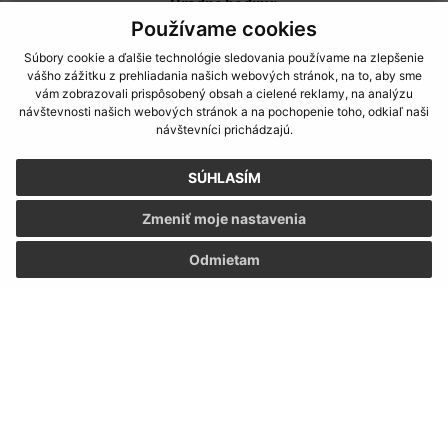
Úradné hodiny:
Používame cookies
Deň
Čas
Súbory cookie a ďalšie technológie sledovania používame na zlepšenie
Pondelok:
7:30 - 12:00, 13:00 - 15:30
vášho zážitku z prehliadania našich webových stránok, na to, aby sme
Utorok:
7:30 - 12:00, 13:00 - 15:30
vám zobrazovali prispôsobený obsah a cielené reklamy, na analýzu
návštevnosti našich webových stránok a na pochopenie toho, odkiaľ naši
Streda:
7:30 - 12:00, 13:00 - 17:00
návštevníci prichádzajú.
Štvrtok:
7:30 - 12:00
Piatok:
7:30 - 12:00
SÚHLASÍM
Kontakt:
Zmeniť moje nastavenia
Obec (Malý Horeš)
Odmietam
Obecný úrad (Malý Horeš)
Družstevná 233
076 52 Malý Horeš
info@malyhores.sk
+421 56 628 53 70
IČO: 00331724