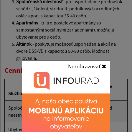
Spoločenská miestnosť
- pre usporiadanie prednášok,
schôdzí, školení, stretnutí, podnikových a rodinných
osláv a pod. s kapacitou 35-40 osôb.
Apartmány
- tri trojposteľové apartmány so
samostatnými sociálnymi zariadeniami umožňujú
ubytovanie pre 9 osôb.
Altánok
- poskytuje možnosť usporiadania akcií na
dvore DSS-VD s kapacitou 50-80 osôb. Možnosť
grilovania.
Nezobrazovať
Cenník služieb:
vykurovacie
Služba
letné obdobie
obdobie
Spoločenská
20- EUR/hod
30-EUR/hod
miestnosť
Ubytovanie v
20-
25-