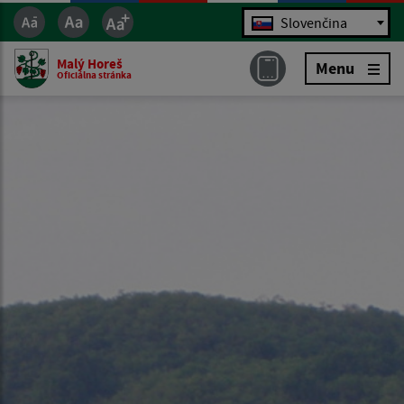
Jazyk
Slovenčina
Malý Horeš
Menu
Oficiálna stránka