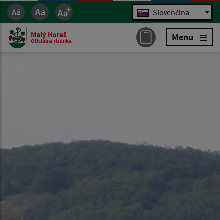
Jazyk
Slovenčina
Malý Horeš
Menu
Oficiálna stránka