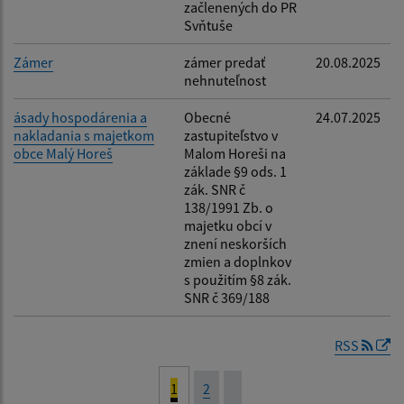
začlenených do PR
Svňtuše
Zámer
zámer predať
20.08.2025
nehnuteľnost
ásady hospodárenia a
Obecné
24.07.2025
nakladania s majetkom
zastupiteľstvo v
obce Malý Horeš
Malom Horeši na
základe §9 ods. 1
zák. SNR č
138/1991 Zb. o
majetku obcí v
znení neskorších
zmien a doplnkov
s použitím §8 zák.
SNR č 369/188
RSS
1
2