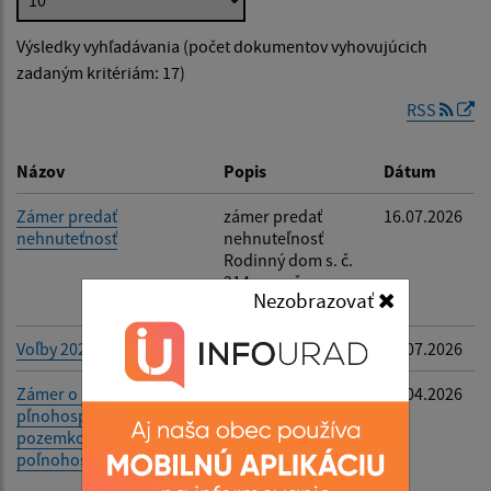
Výsledky vyhľadávania (počet dokumentov vyhovujúcich
Dátum zverejnenia od:
zadaným kritériám: 17)
RSS
Dátum zverejnenia do:
Názov
Popis
Dátum
Zámer predať
zámer predať
16.07.2026
nehnuteťnosť
nehnuteľnosť
Filtrovať
Reset
Rodinný dom s. č.
214 , par. č.
Nezobrazovať
643/148, Lv č. 503
Voľby 2026
-
16.07.2026
Zámer o prenajatí
prenájom
28.04.2026
pľnohospodár.
pľnohospodár.
pozemkov na
pozemkov na
poľnohospodársky účel
poľnohospodársk
y účel