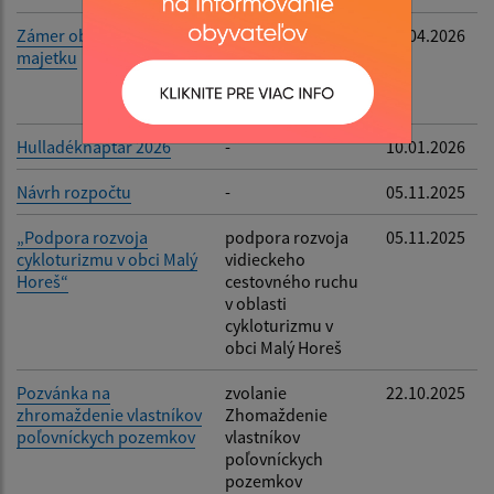
Zámer obce na prevod
spôsob prevodu
17.04.2026
majetku
vlastníctva
nehnuteľného
majetku obce
Hulladéknaptár 2026
-
10.01.2026
Návrh rozpočtu
-
05.11.2025
„Podpora rozvoja
podpora rozvoja
05.11.2025
cykloturizmu v obci Malý
vidieckeho
Horeš“
cestovného ruchu
v oblasti
cykloturizmu v
obci Malý Horeš
Pozvánka na
zvolanie
22.10.2025
zhromaždenie vlastníkov
Zhomaždenie
poľovníckych pozemkov
vlastníkov
poľovníckych
pozemkov