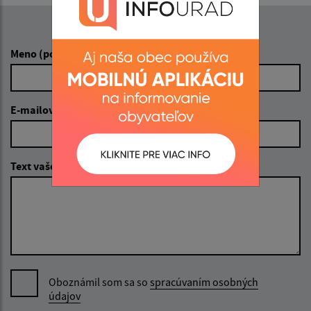
Napíšte nám:
Meno (povinné)
E-mailová adresa (povinné)
Text vašej správy (povinné)
Oboznámil som sa so
spracúvaním osobných
údajov