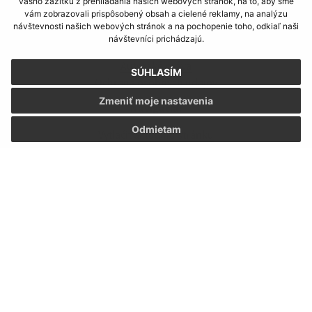
vášho zážitku z prehliadania našich webových stránok, na to, aby sme
vám zobrazovali prispôsobený obsah a cielené reklamy, na analýzu
Informácie o stránke:
návštevnosti našich webových stránok a na pochopenie toho, odkiaľ naši
návštevníci prichádzajú.
Vyhlásenie o prístupnosti
Autorské práva
SÚHLASÍM
Ochrana osobných údajov
Zmeniť moje nastavenia
Navigácia:
Odmietam
Vytlačiť aktuálnu stránku
Mapa stránok
Cookies
Rýchle odkazy:
Aktuality
História
Fotogaléria
Školstvo
Aktualizované: