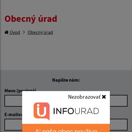
Obecný úrad
Úvod
Obecný úrad
Napíšte nám:
Meno (povinné)
Nezobrazovať
E-mailová adresa (povinné)