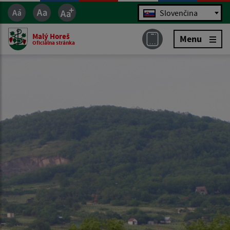
Jazyk
Slovenčina
Malý Horeš
Menu
Oficiálna stránka