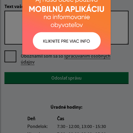
Text vašej správy (povinné)
Oboznámil som sa so
spracúvaním osobných
údajov
Google reCaptcha Response
Odoslať správu
Úradné hodiny:
Deň
Čas
Pondelok:
7:30 - 12:00, 13:00 - 15:30