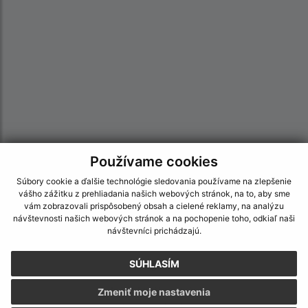
Používame cookies
Informácie o stránke:
Súbory cookie a ďalšie technológie sledovania používame na zlepšenie
vášho zážitku z prehliadania našich webových stránok, na to, aby sme
Vyhlásenie o prístupnosti
vám zobrazovali prispôsobený obsah a cielené reklamy, na analýzu
návštevnosti našich webových stránok a na pochopenie toho, odkiaľ naši
Autorské práva
návštevníci prichádzajú.
Ochrana osobných údajov
Navigácia:
SÚHLASÍM
Vytlačiť aktuálnu stránku
Zmeniť moje nastavenia
Mapa stránok