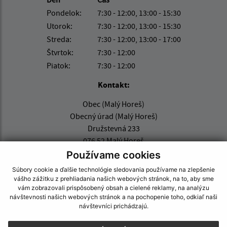
Pondelok:
7:30 - 12:00, 13:00 - 15:30
Utorok:
7:30 - 12:00, 13:00 - 15:30
Streda:
7:30 - 12:00, 13:00 - 17:00
Štvrtok:
7:30 - 12:00
Piatok:
7:30 - 12:00
Kontakt:
Obec (Malý Horeš)
Obecný úrad (Malý Horeš)
Družstevná 233
076 52 Malý Horeš
Používame cookies
info@malyhores.sk
Súbory cookie a ďalšie technológie sledovania používame na zlepšenie
+421 56 628 53 70
vášho zážitku z prehliadania našich webových stránok, na to, aby sme
vám zobrazovali prispôsobený obsah a cielené reklamy, na analýzu
IČO: 00331724
návštevnosti našich webových stránok a na pochopenie toho, odkiaľ naši
návštevníci prichádzajú.