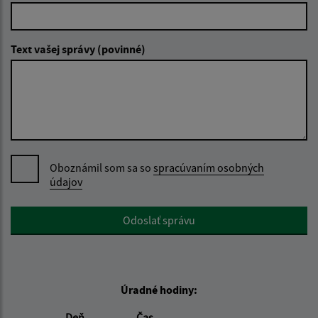
Text vašej správy (povinné)
Oboznámil som sa so
spracúvaním osobných
údajov
Google reCaptcha Response
Odoslať správu
Úradné hodiny:
Deň
Čas