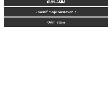
SÚHLASÍM
Zmeniť moje nastavenia
Odmietam
Informácie o stránke:
Vyhlásenie o prístupnosti
Autorské práva
Ochrana osobných údajov
Navigácia: