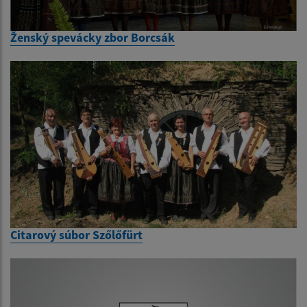
Ženský spevácky zbor Borcsák
Citarový súbor Szőlőfürt