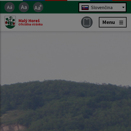
Jazyk
Slovenčina
Malý Horeš
Menu
Oficiálna stránka