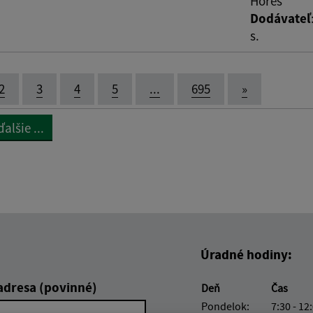
Horeš
Dodávateľ
s.
2
3
4
5
...
695
»
alšie ...
Úradné hodiny:
adresa (povinné)
Deň
Čas
Pondelok:
7:30 - 12