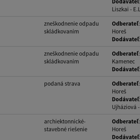
Dodávateľ
Liszkai - E
zneškodnenie odpadu
Odberateľ
skládkovaním
Horeš
Dodávateľ
zneškodnenie odpadu
Odberateľ
skládkovaním
Kamenec
Dodávateľ
podaná strava
Odberateľ
Horeš
Dodávateľ
Ujháziová
archiektonnické-
Odberateľ
stavebné riešenie
Horeš
Dodávateľ