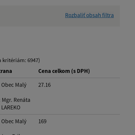
Rozbaliť obsah filtra
Dátum zverejnenia od:
Suma do:
kritériám: 6947)
trana
Cena celkom (s DPH)
: Obec Malý
27.16
: Mgr. Renáta
- LAREKO
: Obec Malý
169