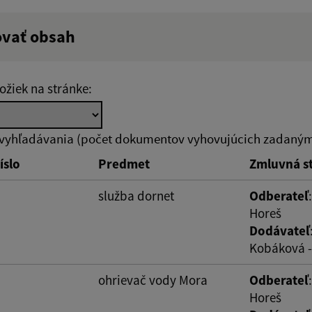
ovať obsah
ý výraz:
Hľadať v:
ožiek na stránke:
zverejnenia do:
Suma od:
 vyhľadávania (počet dokumentov vyhovujúcich zadaným 
íslo
Predmet
Zmluvná s
ovať
služba dornet
Odberateľ
Horeš
Dodávateľ
Kobáková 
ohrievač vody Mora
Odberateľ
Horeš