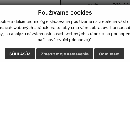
Utorok:
7:30 - 12
Používame cookies
Streda:
7:30 - 12
Štvrtok:
7:30 - 12
okie a ďalšie technológie sledovania používame na zlepšenie vášho
Piatok:
7:30 - 12
 našich webových stránok, na to, aby sme vám zobrazovali prispôs
my, na analýzu návštevnosti našich webových stránok a na pochopeni
naši návštevníci prichádzajú.
SÚHLASÍM
Zmeniť moje nastavenia
Odmietam
Google reCaptcha Response
Odoslať správu