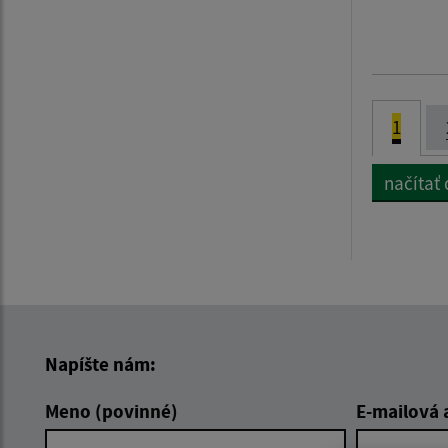
1
načítať ď
Napíšte nám:
Meno (povinné)
E-mailová 