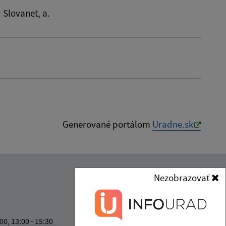
: Slovanet, a.
Generované portálom
Uradne.sk
Nezobrazovať
Kontakt:
Obec (Malý Horeš)
Obecný úrad (Malý Horeš)
:00, 13:00 - 15:30